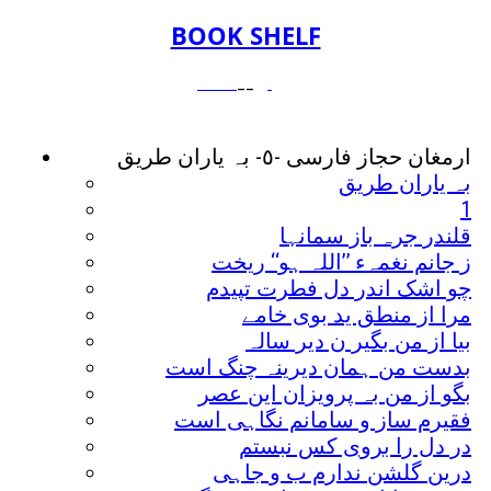
BOOK SHELF
__
ارمغان حجاز فارسی -٥- بہ یاران طریق
بہ یاران طریق
1
قلندر جرہ باز سمانہا
ز جانم نغمہء ’’اللہ ہو‘‘ ریخت
چو اشک اندر دل فطرت تپیدم
مرا از منطق ید بوی خامے
بیا از من بگیر ن دیر سالہ
بدست من ہمان دیرینہ چنگ است
بگو از من بہ پرویزان این عصر
فقیرم ساز و سامانم نگاہی است
در دل را بروی کس نبستم
درین گلشن ندارم ب و جاہی