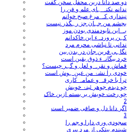
دو صد دانا درین محفل سخن گفت
ندانم نکتہ ہای علم و فن را
نپنداری کہ مرغ صبح خوانم
بچشم من جہان جز رہگذر نیست
بہ این نابودمندی بودن موز
کہن پروردہء این خاکدانم
ندانی تا نباشی محرم مرد
نگاہی فرین جان در بدن بین
خرد بیگانہء ذوق یقین است
قماش و نقرہ و لعل و گہر چیست؟
خودی را نشۂ من عین ہوش است
ترا با خرقہ و عمامہ کاری
چو دیدم جوھر ئینۂ خویش
چو رخت خویش بر بستم ازین خاک
2
اگر دانا دل و صافی ضمیر است
3
سجودی وری دارا و جم را
شیندم بیتکی از مرد پیری