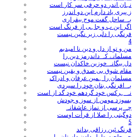
نہان اندر دو حرفی سر کار است
ز پیری یاد دارم این دو اندرز
بہ ساحل گفت موج بیقراری
اگر این ب و جاہی از فرنگ است
فرنگی را دلی زیر نگین نیست
4
من و تو از دل و دین نا امیدیم
مسلمانے کہ داندرمز دین را
دل بیگانہ خوزین خاکدان نیست
مقام شوق بی صدق و یقین نیست
مسلمان را ہمین عرفان و ادراک
بہ افرنگی بتان خود را سپردی
نہ ہرکس خود گردھم خود گد از است
بسوزد مومن از سوز و جودش
چہ پرسی از نماز عاشقانہ
دوگیتی را صلا از قرأت اوست
5
فرنگ ئین رزاقی بداند
چہ حاجت طول دادن داستان را