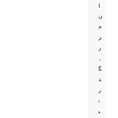
ا
ن
ج
ز
ر
ہ
گ
ذ
ر
ن
ی