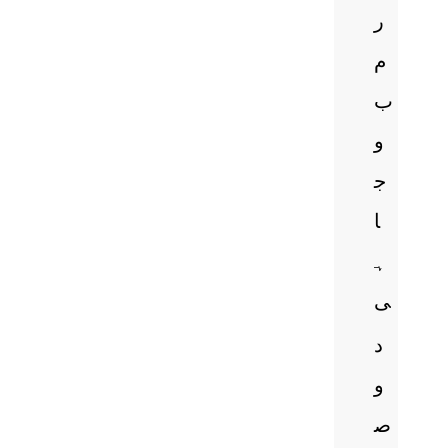
ر
م
ب
و
ج
ا
ہ
ی
د
و
ص