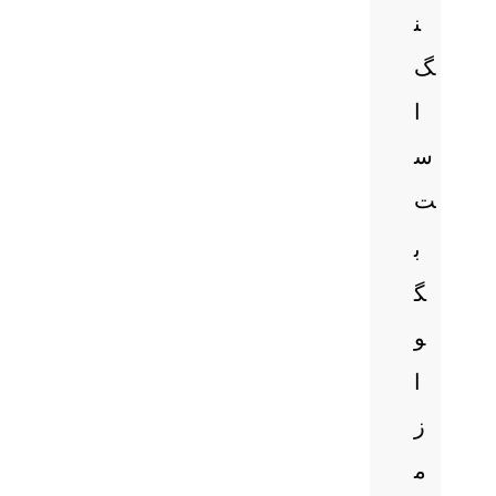
ن
گ
ا
س
ت
ب
گ
و
ا
ز
م