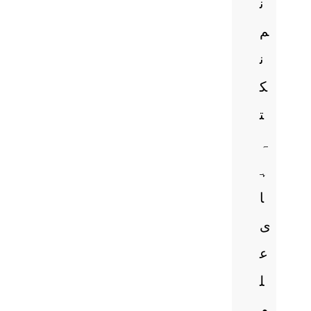
ن
م
ن
ک
ت
ہ
ہ
ا
ی
ع
ل
م