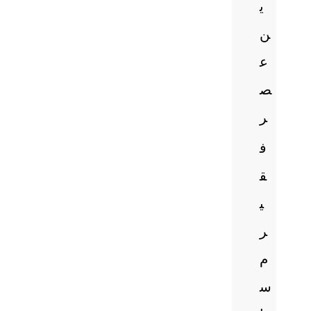
ی
ن
ع
ص
ر
ف
ق
ی
ر
م
س