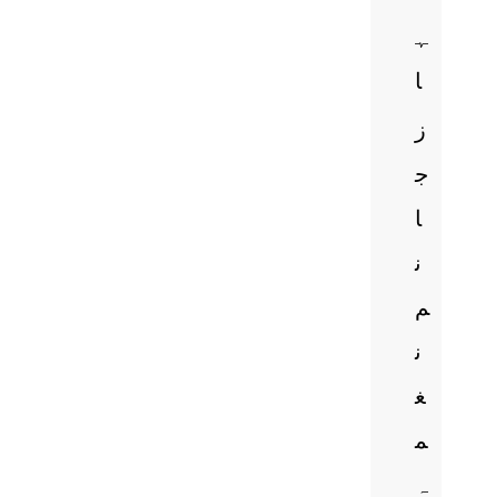
ہ
ا
ز
ج
ا
ن
م
ن
غ
م
ہ