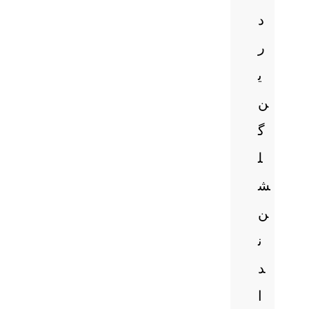
د
ر
ی
ن
گ
ل
ش
ن
ن
د
ا