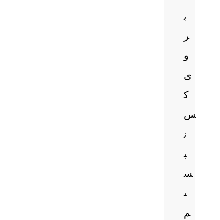
ب
ر
و
ی
ک
س
ن
ب
س
ت
م