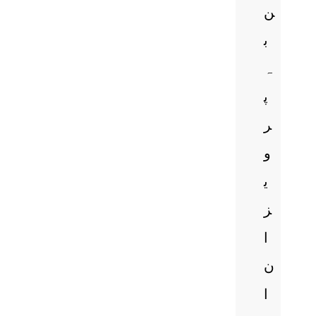
ن
ب
ہ
پ
ر
و
ی
ز
ا
ن
ا