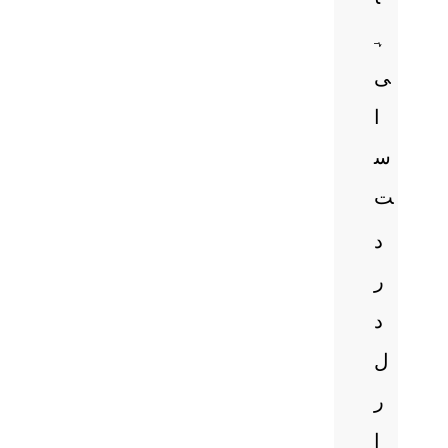
ہ
ی
ا
س
ت
د
ر
د
ل
ر
ا