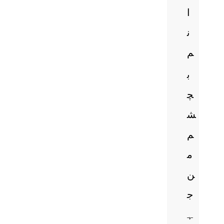
ا
ن
م
ب
چ
ش
م
م
ن
ج
ہ