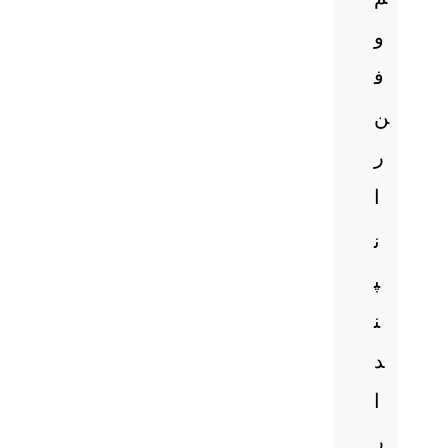
و
ف
ن
ر
ا
ن
پ
ن
د
ا
ر