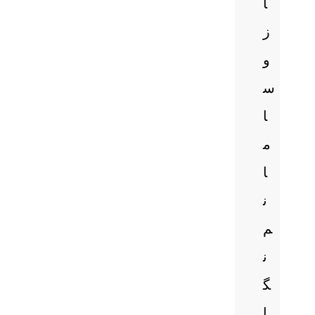
ا
ز
و
س
ا
م
ا
ن
م
ن
گ
ا