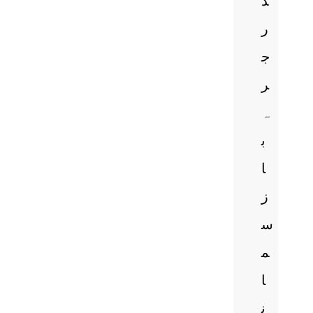
د
ر
ج
ر
ہ
ب
ا
ز
س
م
ا
ن