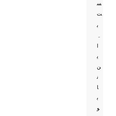
س
ت
ب
ہ
ا
ی
ن
ن
ا
ب
و