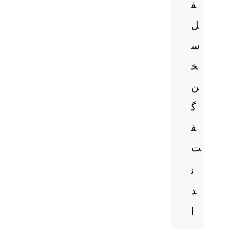
ف
ل
س
خ
ن
گ
ف
ت
ن
د
ا