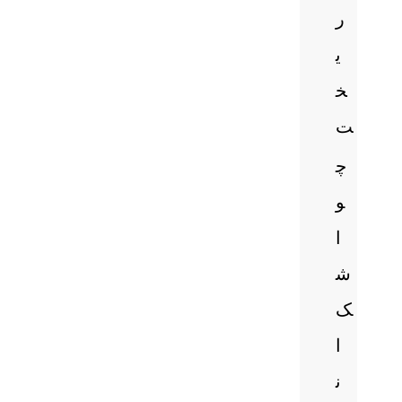
ر
ی
خ
ت
چ
و
ا
ش
ک
ا
ن