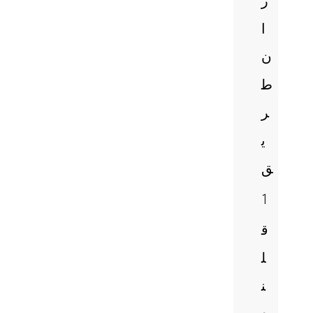
ر
ا
ن
ط
ر
ی
ق
1
ق
ل
ن