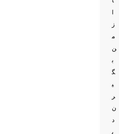
ا
ا
ز
م
ن
ب
گ
ی
ر
ن
د
ی