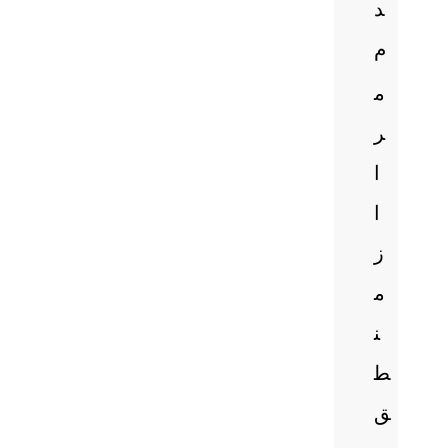
د
م
م
ر
ا
ا
ز
م
ن
ط
ق