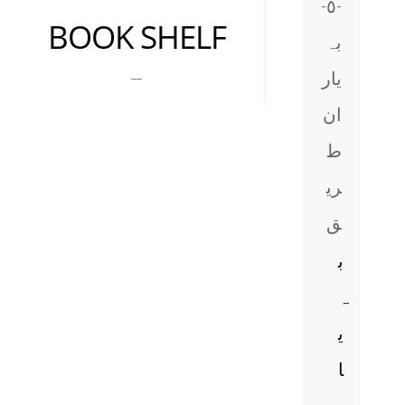
-٥-
BOOK SHELF
بہ
__
یار
ان
ط
ری
ق
ب
ہ
ی
ا