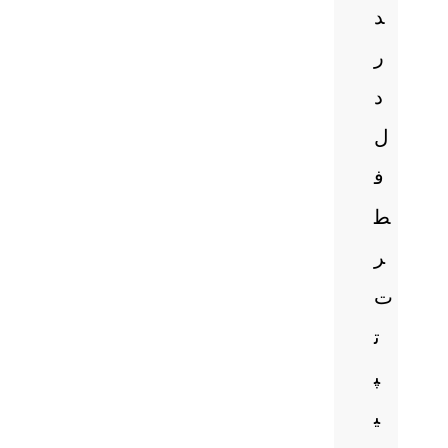
د
ر
د
ل
ف
ط
ر
ت
ت
پ
ی