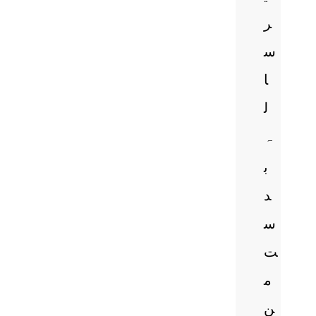
ر
س
ا
ل
ہ
ب
د
س
ت
م
ن