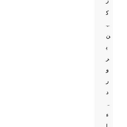
ز
ک
ہ
ن
پ
ر
و
ر
د
ہ
ء
ا