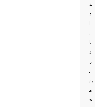
د
د
ا
ن
ا
د
ر
ی
ن
م
ح