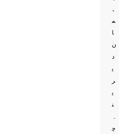
ہ
م
ا
ن
د
ی
ر
ی
ن
ہ
چ