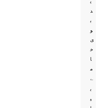
ی
د
ب
و
ی
خ
ا
م
ے
ب
ی