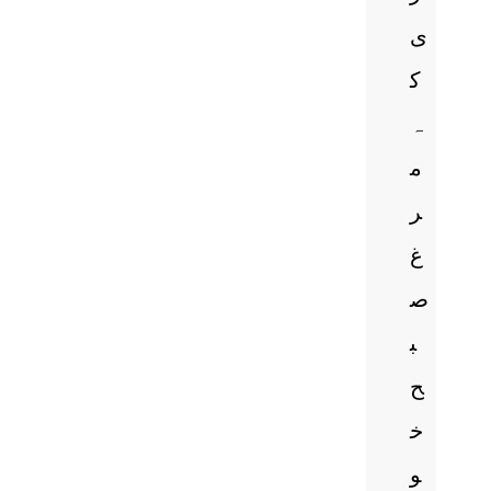
ی
ک
ہ
م
ر
غ
ص
ب
ح
خ
و