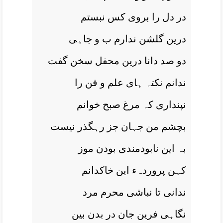
در دل را بروی کس نبستم
درین گلشن ندارم ب و جاہی
دو صد دانا درین محفل سخن گفت
ندانم نکتہ ہای علم و فن را
نپنداری کہ مرغ صبح خوانم
بچشم من جہان جز رہگذر نیست
بہ این نابودمندی بودن موز
کہن پروردہء این خاکدانم
ندانی تا نباشی محرم مرد
نگاہی فرین جان در بدن بین