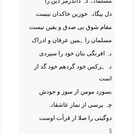
مسلمانے کہ داندرمز دین را
دل بیگانہ خوزین خاکدان نیست
مقام شوق بی صدق و یقین نیست
مسلمان را ہمین عرفان و ادراک
بہ افرنگی بتان خود را سپردی
نہ ہرکس خود گردھم خود گد از
است
بسوزد مومن از سوز و جودش
چہ پرسی از نماز عاشقانہ
دوگیتی را صلا از قرأت اوست
5