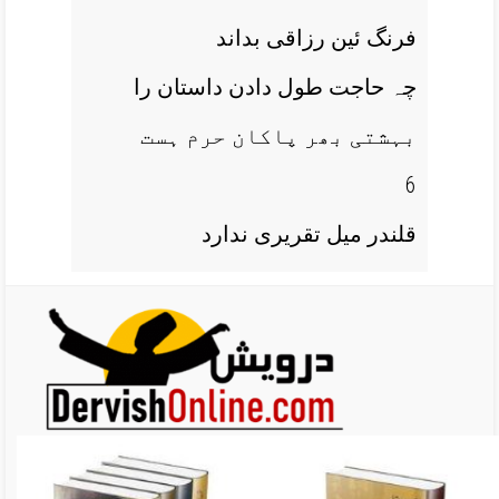
فرنگ ئین رزاقی بداند
چہ حاجت طول دادن داستان را
بہشتی بھر پاکان حرم ہست
6
قلندر میل تقریری ندارد