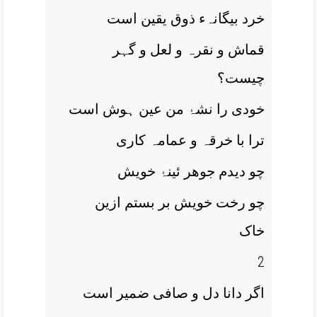
خرد بیگانہء ذوق یقین است
قماش و نقرہ و لعل و گہر
چیست؟
خودی را نشۂ من عین ہوش است
ترا با خرقہ و عمامہ کاری
چو دیدم جوھر ئینۂ خویش
چو رخت خویش بر بستم ازین
خاک
2
اگر دانا دل و صافی ضمیر است