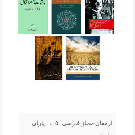
__
ارمغان حجاز فارسی -٥- بہ یاران