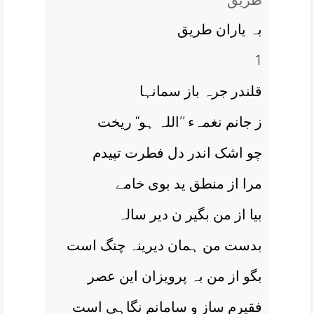
طریق
بہ یاران طریق
1
قلندر جرہ باز سمانہا
ز جانم نغمہء ’’اللہ ہو‘‘ ریخت
چو اشک اندر دل فطرت تپیدم
مرا از منطق ید بوی خامے
بیا از من بگیر ن دیر سالہ
بدست من ہمان دیرینہ چنگ است
بگو از من بہ پرویزان این عصر
فقیرم ساز و سامانم نگاہی است