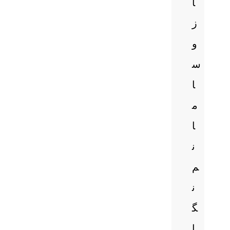
ا
ز
و
س
ا
م
ا
ن
م
ن
گ
ا