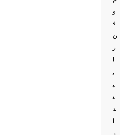
و
ف
ن
ر
ا
ن
پ
ن
د
ا
ر