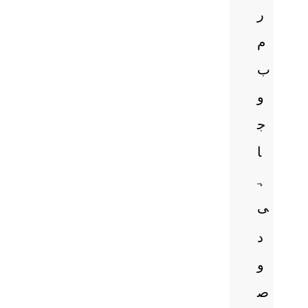
ر
م
ب
و
ج
ا
ہ
ی
د
و
ص