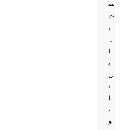
س
ت
ب
ہ
ا
ی
ن
ن
ا
ب
و