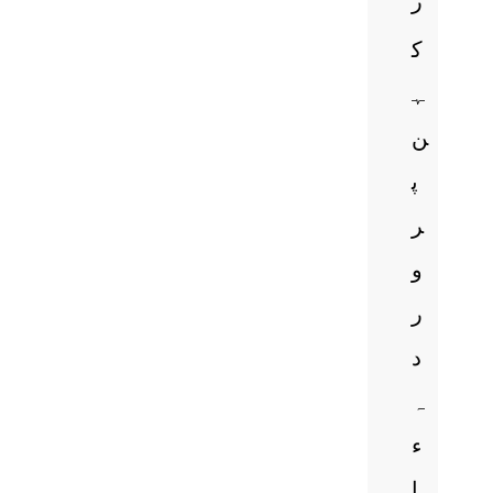
ز
ک
ہ
ن
پ
ر
و
ر
د
ہ
ء
ا