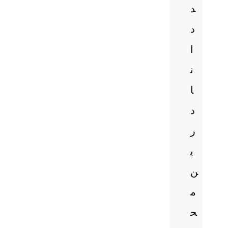
د
د
ا
ن
ا
د
ر
ی
ن
م
ح