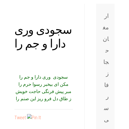
ار
سجودی وری
مغ
دارا و جم را
ان
ح
جا
ز
سجودی وری دارا و جم را
فا
مکن ای بیخبر رسوا حرم را
مبر پیش فرنگی حاجت خویش
ر
ز طاق دل فرو ریز این صنم را
س
Tweet
ی