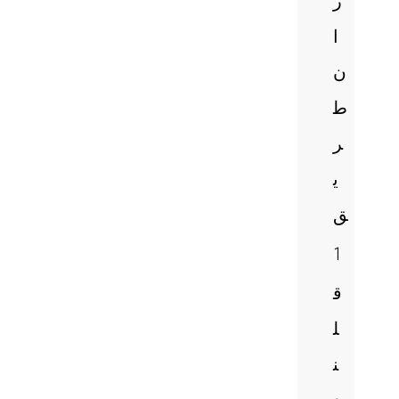
ر
ا
ن
ط
ر
ی
ق
1
ق
ل
ن