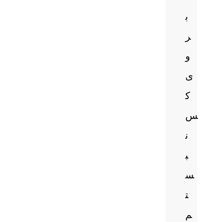
ب
ر
و
ی
ک
س
ن
ب
س
ت
م