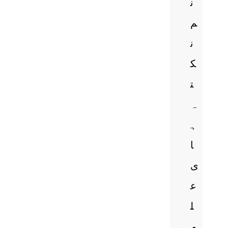
ن
م
ن
ک
ت
ہ
ہ
ا
ی
ع
ل
م