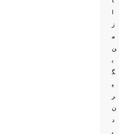
ا
ا
ز
م
ن
ب
گ
ی
ر
ن
د
ی