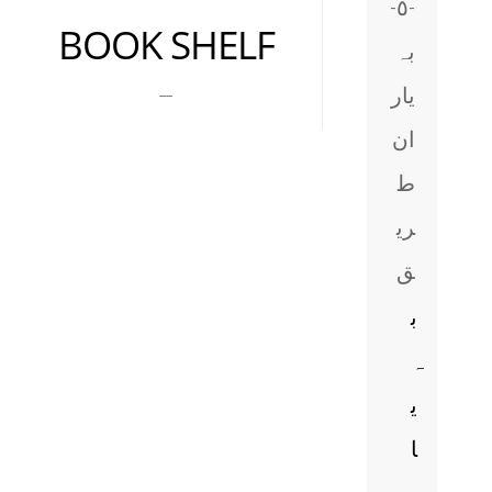
-٥-
BOOK SHELF
بہ
__
یار
ان
ط
ری
ق
ب
ہ
ی
ا