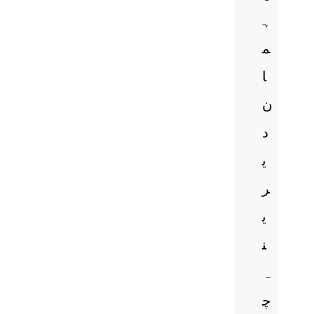
ہ
م
ا
ن
د
ی
ر
ی
ن
ہ
چ