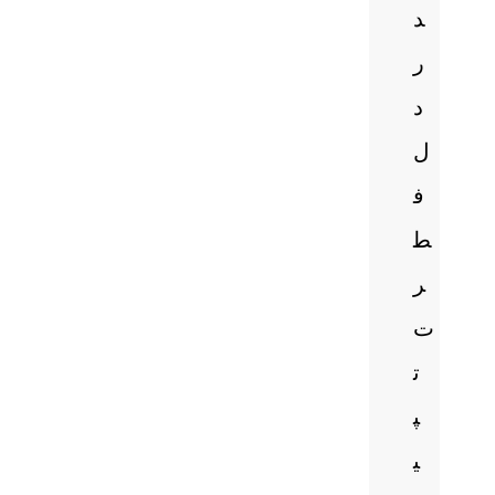
د
ر
د
ل
ف
ط
ر
ت
ت
پ
ی