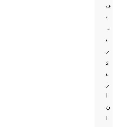
ن
ب
ہ
پ
ر
و
ی
ز
ا
ن
ا