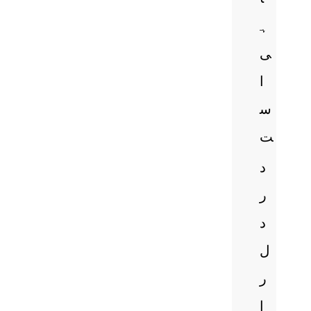
ہ
ی
ا
س
ت
د
ر
د
ل
ر
ا