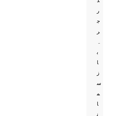
د
ر
ج
ر
ہ
ب
ا
ز
س
م
ا
ن