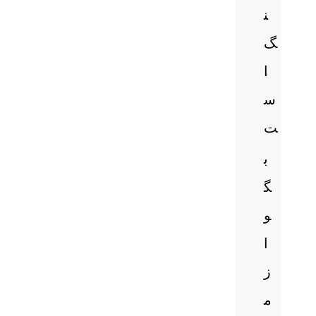
ن
گ
ا
س
ت
ب
گ
و
ا
ز
م