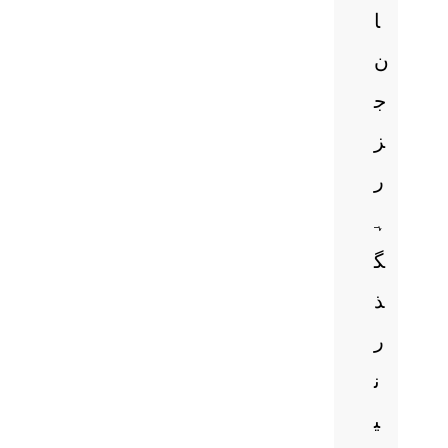
ا
ن
ج
ز
ر
ہ
گ
ذ
ر
ن
ی