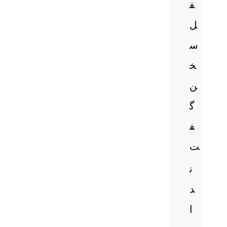
ف
ل
س
خ
ن
گ
ف
ت
ن
د
ا