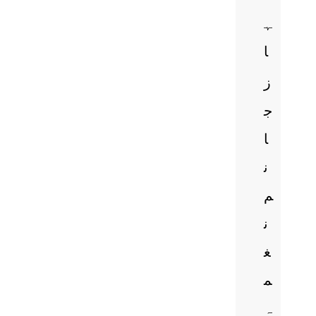
ہ
ا
ز
ج
ا
ن
م
ن
غ
م
ہ