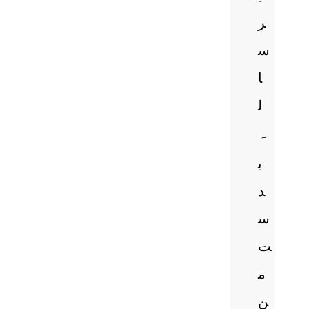
ر
س
ا
ل
ہ
ب
د
س
ت
م
ن