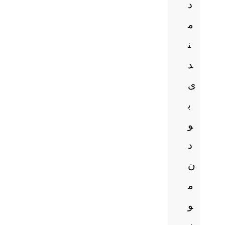
د
م
ن
د
ی
ب
و
د
ن
م
و