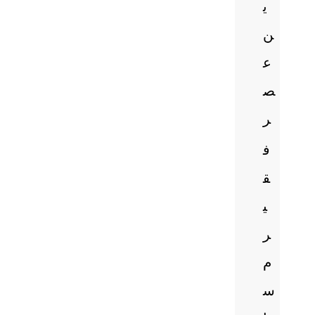
ی
ن
ع
ص
ر
ف
ق
ی
ر
م
س