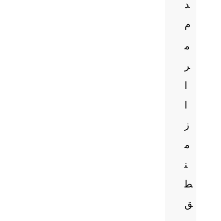
د
م
م
ر
ا
ا
ز
م
ن
ط
ق