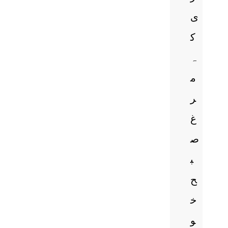
ی
ک
ہ
م
ر
غ
ص
ب
ح
خ
و