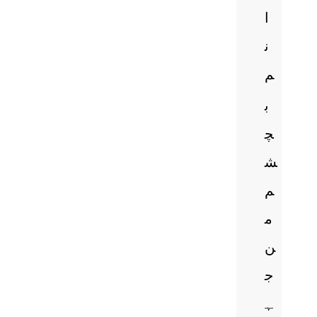
ا
ن
م
ب
چ
ش
م
م
ن
ج
ہ