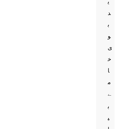
ی
د
ب
و
ی
خ
ا
م
ے
ب
ی