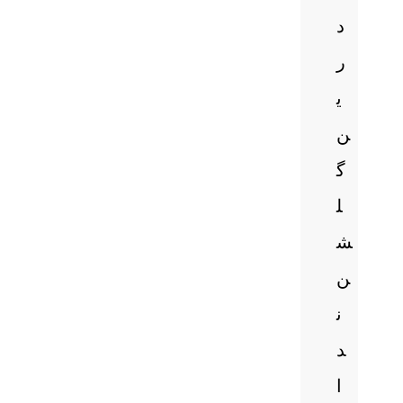
د
ر
ی
ن
گ
ل
ش
ن
ن
د
ا