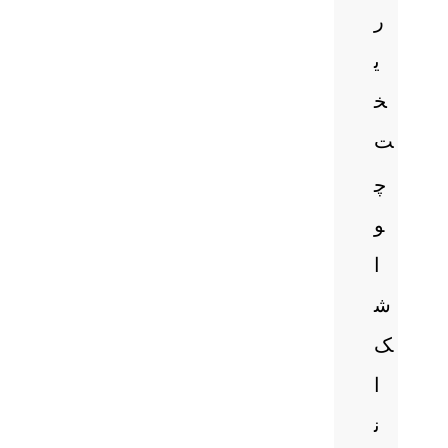
ر
ی
خ
ت
چ
و
ا
ش
ک
ا
ن