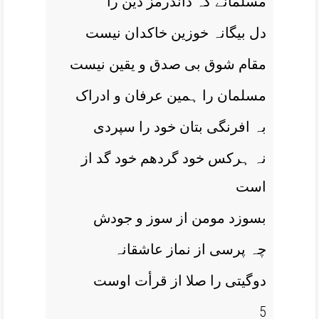
مسلمانے کہ داندرمز دین را
دل بیگانہ خوزین خاکدان نیست
مقام شوق بی صدق و یقین نیست
مسلمان را ہمین عرفان و ادراک
بہ افرنگی بتان خود را سپردی
نہ ہرکس خود گردھم خود گد از
است
بسوزد مومن از سوز و جودش
چہ پرسی از نماز عاشقانہ
دوگیتی را صلا از قرأت اوست
5