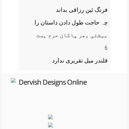
فرنگ ئین رزاقی بداند
چہ حاجت طول دادن داستان را
بہشتی بھر پاکان حرم ہست
6
قلندر میل تقریری ندارد