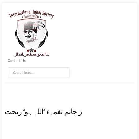
Contact Us
ز جانم نغمہء ’’اللہ ہو‘‘ ریخت