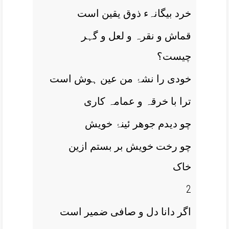
خرد بیگانہء ذوق یقین است
قماش و نقرہ و لعل و گہر
چیست؟
خودی را نشۂ من عین ہوش است
ترا با خرقہ و عمامہ کاری
چو دیدم جوھر ئینۂ خویش
چو رخت خویش بر بستم ازین
خاک
2
اگر دانا دل و صافی ضمیر است