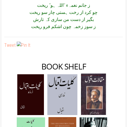
ز جانم نغمہء ’’اللہ ہو‘‘ ریخت
چو کرد از رخت ہستی چار سو ریخت
بگیر از دست من سازی کہ تارش
ز سوز زخمہ چون اشکم فرو ریخت
Tweet
BOOK SHELF