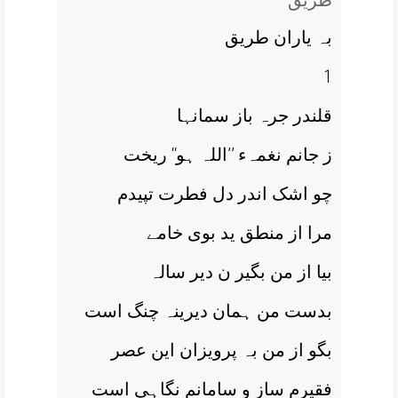
طریق
بہ یاران طریق
1
قلندر جرہ باز سمانہا
ز جانم نغمہء ’’اللہ ہو‘‘ ریخت
چو اشک اندر دل فطرت تپیدم
مرا از منطق ید بوی خامے
بیا از من بگیر ن دیر سالہ
بدست من ہمان دیرینہ چنگ است
بگو از من بہ پرویزان این عصر
فقیرم ساز و سامانم نگاہی است