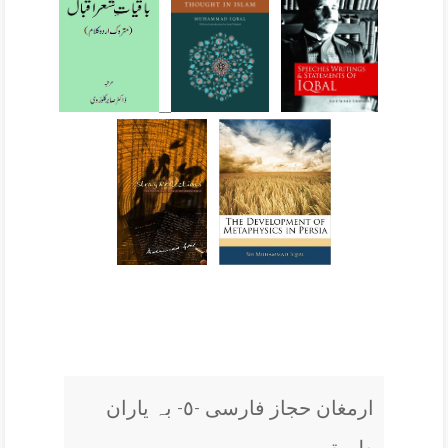
__
ارمغان حجاز فارسی -٥- بہ یاران