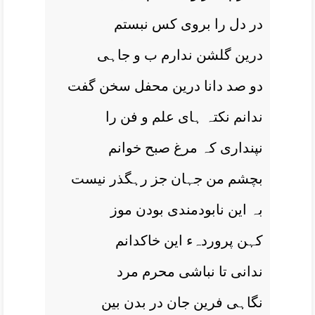
در دل را بروی کس نبستم
درین گلشن ندارم ب و جاہی
دو صد دانا درین محفل سخن گفت
ندانم نکتہ ہای علم و فن را
نپنداری کہ مرغ صبح خوانم
بچشم من جہان جز رہگذر نیست
بہ این نابودمندی بودن موز
کہن پروردہء این خاکدانم
ندانی تا نباشی محرم مرد
نگاہی فرین جان در بدن بین