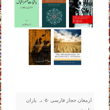
__
ارمغان حجاز فارسی -٥- بہ یاران