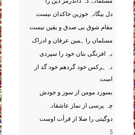
مسلمانے کہ داندرمز دین را
دل بیگانہ خوزین خاکدان نیست
مقام شوق بی صدق و یقین نیست
مسلمان را ہمین عرفان و ادراک
بہ افرنگی بتان خود را سپردی
نہ ہرکس خود گردھم خود گد از
است
بسوزد مومن از سوز و جودش
چہ پرسی از نماز عاشقانہ
دوگیتی را صلا از قرأت اوست
5