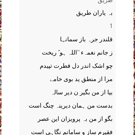
طریق
بہ یاران طریق
1
قلندر جرہ باز سمانہا
ز جانم نغمہء ’’اللہ ہو‘‘ ریخت
چو اشک اندر دل فطرت تپیدم
مرا از منطق ید بوی خامے
بیا از من بگیر ن دیر سالہ
بدست من ہمان دیرینہ چنگ است
بگو از من بہ پرویزان این عصر
فقیرم ساز و سامانم نگاہی است