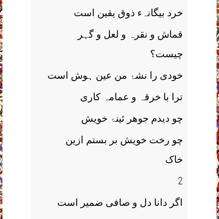
خرد بیگانہء ذوق یقین است
قماش و نقرہ و لعل و گہر
چیست؟
خودی را نشۂ من عین ہوش است
ترا با خرقہ و عمامہ کاری
چو دیدم جوھر ئینۂ خویش
چو رخت خویش بر بستم ازین
خاک
2
اگر دانا دل و صافی ضمیر است