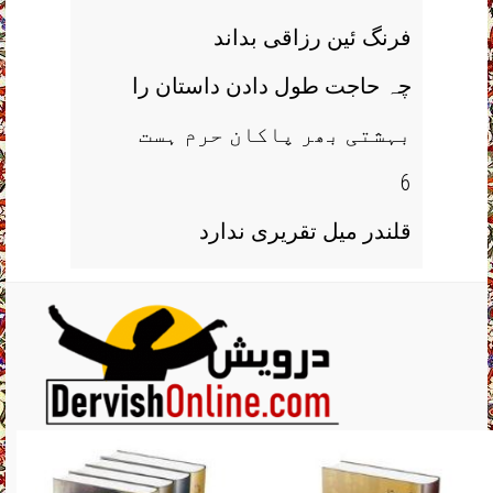
فرنگ ئین رزاقی بداند
چہ حاجت طول دادن داستان را
بہشتی بھر پاکان حرم ہست
6
قلندر میل تقریری ندارد