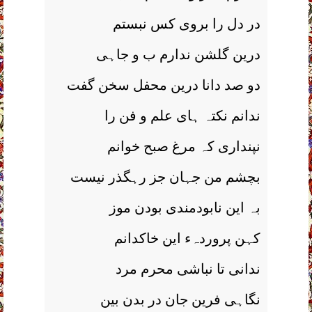
در دل را بروی کس نبستم
درین گلشن ندارم ب و جاہی
دو صد دانا درین محفل سخن گفت
ندانم نکتہ ہای علم و فن را
نپنداری کہ مرغ صبح خوانم
بچشم من جہان جز رہگذر نیست
بہ این نابودمندی بودن موز
کہن پروردہء این خاکدانم
ندانی تا نباشی محرم مرد
نگاہی فرین جان در بدن بین