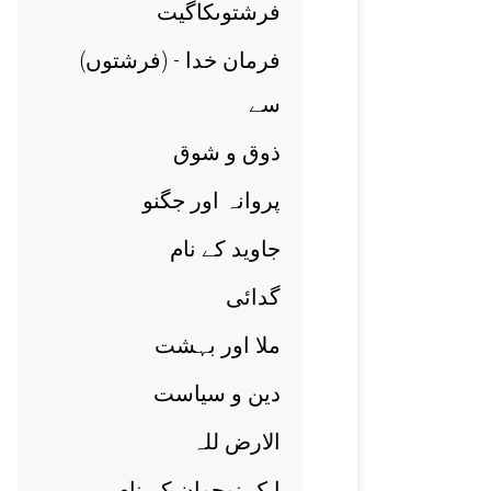
فرشتوںکاگيت
(فرمان خدا - (فرشتوں
سے
ذوق و شوق
پروانہ اور جگنو
جاويد کے نام
گدائی
ملا اور بہشت
دين و سياست
الارض للہ
ايک نوجوان کے نام