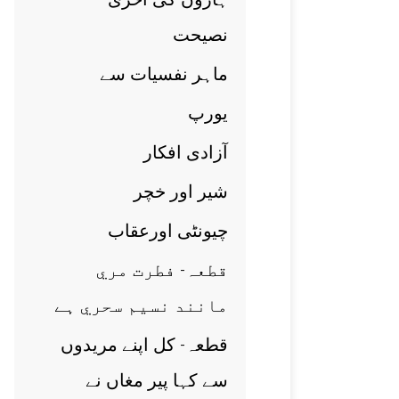
نصيحت
ماہر نفسيات سے
يورپ
آزادی افکار
شير اور خچر
چيونٹی اورعقاب
قطعہ- فطرت مري
مانند نسيم سحري ہے
قطعہ- کل اپنے مريدوں
سے کہا پير مغاں نے