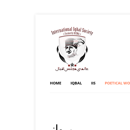
HOME
IQBAL
IIS
POETICAL W
پرواز