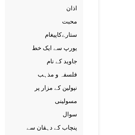
اذان
محبت
ستارےکاپيغام
يورپ سے ايک خط
جاويد کے نام
فلسفہ و مذہب
نپولين کے مزار پر
مسولينی
سوال
پنچاب کے دہقان سے