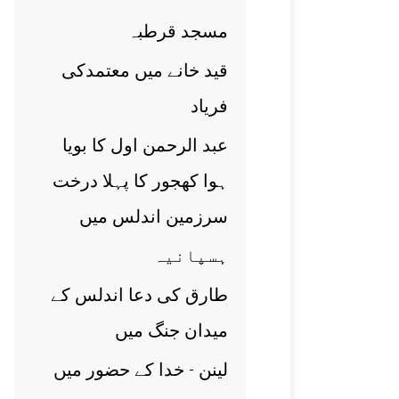
مسجد قرطبہ
قيد خانے ميں معتمدکی
فرياد
عبد الرحمن اول کا بويا
ہوا کھجور کا پہلا درخت
سرزمين اندلس ميں
ہسپانيہ
طارق کی دعا اندلس کے
ميدان جنگ ميں
لينن - خدا کے حضور ميں