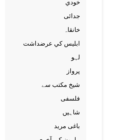
خودي
جدائی
خانقاہ
ابليس کي عرضداشت
لہو
پرواز
شيخ مکتب سے
فلسفی
شاہيں
باغی مريد
ہارون کی آخری