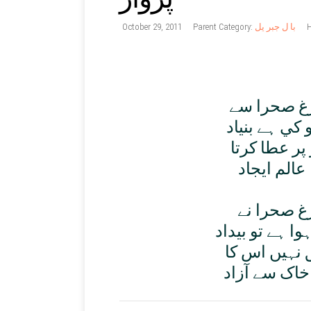
October 29, 2011
Parent Category:
با ل جبر یل
H
رغ صحرا سے
 کي ہے بنياد
پر عطا کرتا
عالم ايجاد
غ صحرا نے
ا ہے تو بيداد
 نہيں اس کا
اک سے آزاد