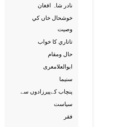
نادر شاہ افغان
خوشحال خاں کي
وصيت
تاتاري کا خواب
حال ومقام
ابوالعلامعری
سنيما
پنچاب کےپيرزادوں سے
سياست
فقر