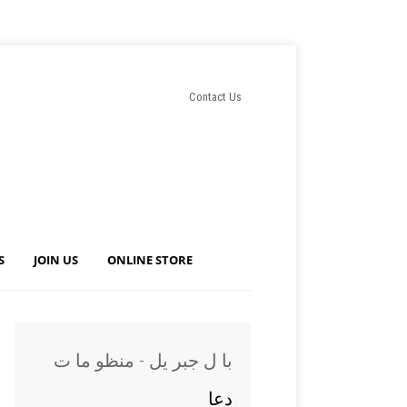
Contact Us
S
JOIN US
ONLINE STORE
با ل جبر یل - منظو ما ت
دعا