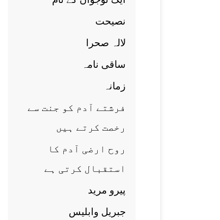
نصيحت
لالہ صحرا
ساقی نامہ
زمانہ
فرشتے آدم کو جنت سے
رخصت کرتے ہيں
روح ارضی آدم کا
استقبال کرتی ہے
پيرو مريد
جبريل وابليس