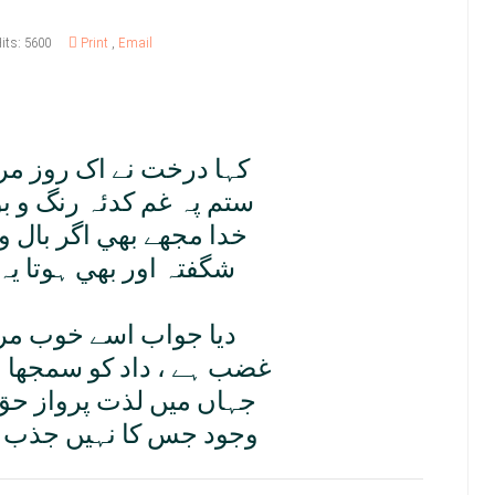
its: 5600
Print
,
Email
کہا درخت نے اک روز م
ستم پہ غم کدئہ رنگ و بو
خدا مجھے بھي اگر بال و 
شگفتہ اور بھي ہوتا يہ 
ديا جواب اسے خوب مر
غضب ہے ، داد کو سمجھا ہو
جہاں ميں لذت پرواز حق
وجود جس کا نہيں جذب خ