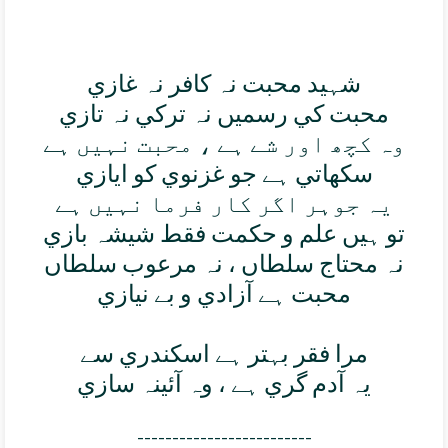
شہيد محبت نہ کافر نہ غازي
محبت کي رسميں نہ ترکي نہ تازي
وہ کچھ اور شے ہے ، محبت نہيں ہے
سکھاتي ہے جو غزنوي کو ايازي
يہ جوہر اگر کار فرما نہيں ہے
تو ہيں علم و حکمت فقط شيشہ بازي
نہ محتاج سلطاں ، نہ مرعوب سلطاں
محبت ہے آزادي و بے نيازي
مرا فقر بہتر ہے اسکندري سے
يہ آدم گري ہے ، وہ آئينہ سازي
-------------------------