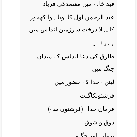
قيد خانے ميں معتمدکی فرياد
عبد الرحمن اول کا بويا ہوا کھجور
کا پہلا درخت سرزمين اندلس ميں
ہسپانيہ
طارق کی دعا اندلس کے ميدان
جنگ ميں
لينن - خدا کے حضور ميں
فرشتوںکاگيت
(فرمان خدا - (فرشتوں سے
ذوق و شوق
پروانہ اور جگنو