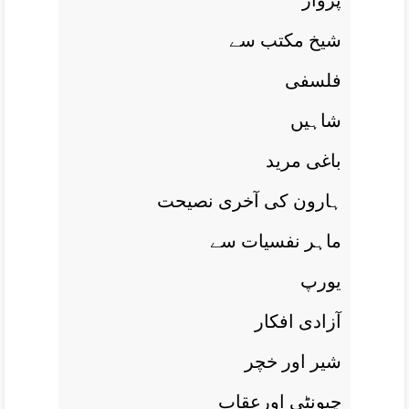
پرواز
شيخ مکتب سے
فلسفی
شاہيں
باغی مريد
ہارون کی آخری نصيحت
ماہر نفسيات سے
يورپ
آزادی افکار
شير اور خچر
چيونٹی اورعقاب