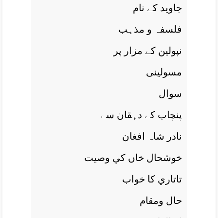
جاويد کے نام
فلسفہ و مذہب
نپولين کے مزار پر
مسولينی
سوال
پنچاب کے دہقان سے
نادر شاہ افغان
خوشحال خاں کي وصيت
تاتاري کا خواب
حال ومقام