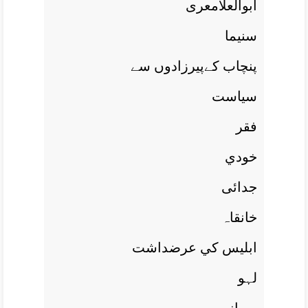
ابوالعلامعری
سنيما
پنچاب کےپيرزادوں سے
سياست
فقر
خودي
جدائی
خانقاہ
ابليس کي عرضداشت
لہو