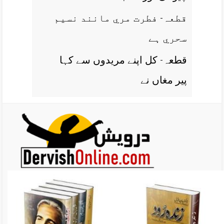
قطعہ- فطرت مري مانند نسيم
سحري ہے
قطعہ- کل اپنے مريدوں سے کہا
پير مغاں نے