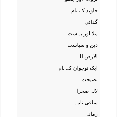
جاويد کے نام
گدائی
ملا اور بہشت
دين و سياست
الارض للہ
ايک نوجوان کے نام
نصيحت
لالہ صحرا
ساقی نامہ
زمانہ