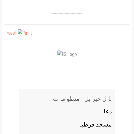
--------------------------
Tweet
با ل جبر یل - منظو ما ت
دعا
مسجد قرطبہ