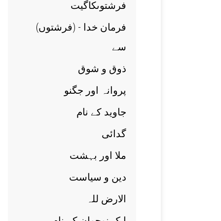
فرشتوںکاگيت
(فرمان خدا - (فرشتوں
سے
ذوق و شوق
پروانہ اور جگنو
جاويد کے نام
گدائی
ملا اور بہشت
دين و سياست
الارض للہ
ايک نوجوان کے نام