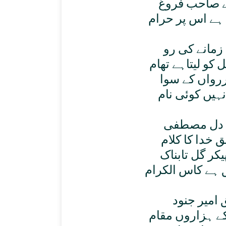
ے صاحب فروغ
ے اس پر حرام
زمانے کی رو
کو ليتاہے تھام
رواں کے سوا
نہيں کوئی نام
 دل مصطفی
خدا کا کلام
ر گل تابناک
ہے کاس الکرام
امير جنود
ے ہزاروں مقام