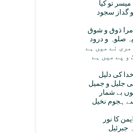
يسر تو کيا
 گداز سجود
 مرا ذوق و شوق
ہ صلوہ و درود
مری نے ميں ہے
 و پے ميں ہے
خدا کی دليل
ھی جليل و جميل
توں بے شمار
ے ہجوم نخيل
يمن کا نور
ہ جبرئيل