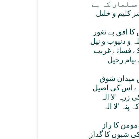
مسلماں کہ ہے
 کليم و خليل
ا افق بے ثغور
 و دنيوب و نيل
ے فسانے غريب
پيام رحيل
 ميدان شوق
 ہے اس کی اصيل
مومن کا راز
ی شبوں کا گداز