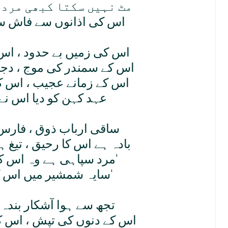
مٹ نہيں سکتا کبھی مرد 
اس کی اذانوں سے فاش سر
اس کی زميں بے حدود ، اس ک
اس کے سمندر کی موج ، دجلہ
اس کے زمانے عجيب ، اس ک
عہد کہن کو ديا اس نے 
ساقی ارباب ذوق ، فارس
بادہ ہے اس کا رحيق ، تيغ
مرد سپاہی ہے وہ اس کی زرہ 'لا الہ'
سايہ شمشير ميں اس کہ پنہ 'لا الہ'
تجھ سے ہوا آشکار بندہ 
اس کے دنوں کی تپش ، اس ک