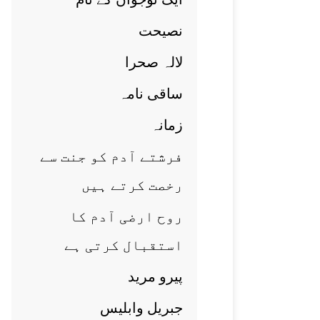
نصيحت
لالہ صحرا
ساقی نامہ
زمانہ
فرشتے آدم کو جنت سے
رخصت کرتے ہيں
روح ارضی آدم کا
استقبال کرتی ہے
پيرو مريد
جبريل وابليس