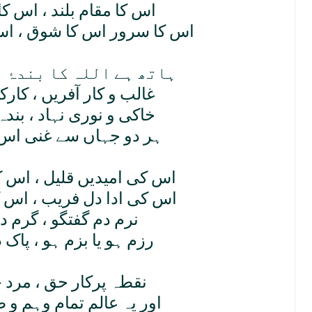
اس کا مقام بلند ، اس ک
اس کا سرور اس کا شوق ، اس ک
ہاتھ ہے اللہ کا بندۂ 
غالب و کار آفريں ، کارک
خاکی و نوری نہاد ، بند
ہر دو جہاں سے غنی اس کا
اس کی اميديں قليل ، اس 
اس کی ادا دل فريب ، اس ک
نرم دم گفتگو ، گرم 
رزم ہو يا بزم ہو ، پاک د
نقطہ پرکار حق ، مرد خ
اور يہ عالم تمام وہم و 