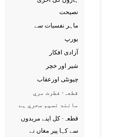
نصيحت
ماہر نفسيات سے
يورپ
آزادی افکار
شير اور خچر
چيونٹی اورعقاب
قطعہ- فطرت مري
مانند نسيم سحري ہے
قطعہ- کل اپنے مريدوں
سے کہا پير مغاں نے