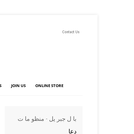
Contact Us
S
JOIN US
ONLINE STORE
با ل جبر یل - منظو ما ت
دعا