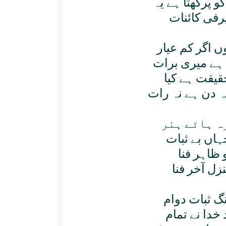
و پرکھتا ہے يہ
فی کائنات
وں اگر کم عيار
ہے ميری برات
قيقت ہے کيا
ہ دن ہے نہ رات
ہ ہائے ہنر
جہاں بے ثبات
 ظاہر فنا
زل آخر فنا
 ثبات دوام
خدا نے تمام