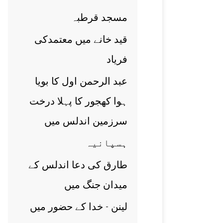
مسجد قرطبہ
قيد خانے ميں معتمدکی
فرياد
عبد الرحمن اول کا بويا
ہوا کھجور کا پہلا درخت
سرزمين اندلس ميں
ہسپانيہ
طارق کی دعا اندلس کے
ميدان جنگ ميں
لينن - خدا کے حضور ميں