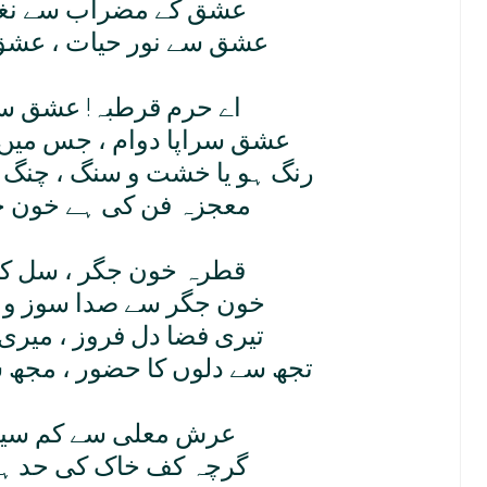
عشق کے مضراب سے نغم
عشق سے نور حيات ، عشق 
اے حرم قرطبہ! عشق سے
عشق سراپا دوام ، جس ميں 
رنگ ہو يا خشت و سنگ ، چنگ 
معجزہ فن کی ہے خون ج
قطرہ خون جگر ، سل کو 
خون جگر سے صدا سوز و 
تيری فضا دل فروز ، ميری 
تجھ سے دلوں کا حضور ، مجھ 
عرش معلی سے کم سينہ
گرچہ کف خاک کی حد ہے