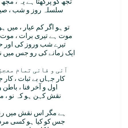
تجھ کو پرکھتا ہے يہ ، مجھ ک
سلسلہ روز و شب ، صير
تو ہو اگر کم عيار ، ميں ہ
موت ہے تيری برات ، موت 
تيرے شب وروز کی اور ح
ايک زمانے کی رو جس ميں ن
آنی و فانی تمام معجز
کار جہاں بے ثبات ، کار 
اول و آخر فنا ، باطن و
نقش کہن ہو کہ نو ، من
ہے مگر اس نقش ميں رنگ
جس کو کيا ہو کسی مرد 