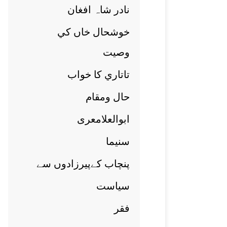
نادر شاہ افغان
خوشحال خاں کي
وصيت
تاتاري کا خواب
حال ومقام
ابوالعلامعری
سنيما
پنچاب کےپيرزادوں سے
سياست
فقر