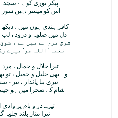
پيکر نوری کو ہے سجدہ م
اس کو ميسر نہيں سوز و
کافر ہندی ہوں ميں ، ديکھ
دل ميں صلوہ و درود ، لب پ
شوق مری لے ميں ہے ، شوق 
نغمہ 'اللہ ھو' ميرے رگ
تيرا جلال و جمال ، مرد 
وہ بھی جليل و جميل ، تو ب
تيری بنا پائدار ، تيرے س
شام کے صحرا ميں ہو جيس
تيرے در و بام پر وادی ا
تيرا منار بلند جلوہ گ