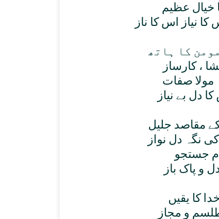
ا خيال عظيم
ا نياز اس کا ناز
مومن کا ہاتھ
شا ، کارساز
ہ مولا صفات
 دل بے نياز
کے مقاصد جليل
ی نگہ دل نواز
دم جستجو
ل و پاک باز
دا کا يقيں
طلسم و مجاز