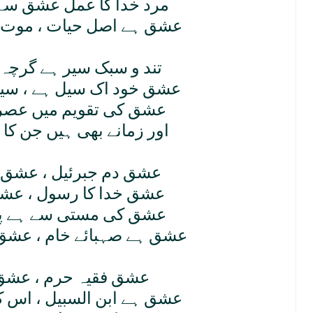
مرد خدا کا عمل عشق س
عشق ہے اصل حيات ، موت ہ
تند و سبک سير ہے گرچہ 
عشق خود اک سيل ہے ، سيل 
عشق کی تقويم ميں عصر
اور زمانے بھی ہيں جن کا 
عشق دم جبرئيل ، عشق
عشق خدا کا رسول ، عشق 
عشق کی مستی سے ہے پيک
عشق ہے صہبائے خام ، عشق 
عشق فقيہ حرم ، عشق 
عشق ہے ابن السبيل ، اس ک