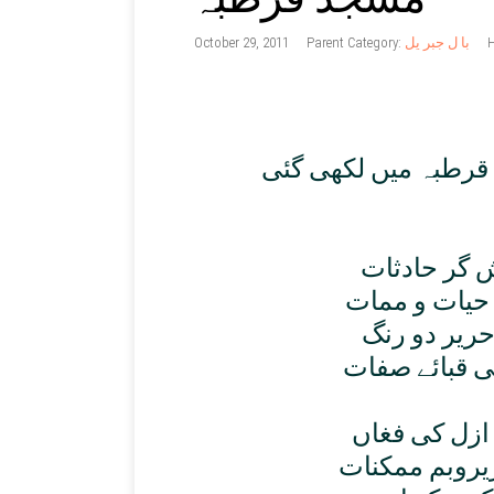
October 29, 2011
Parent Category:
با ل جبر یل
H
قرطبہ ميں لکھی گئی
 گر حادثات
حيات و ممات
حرير دو رنگ
ی قبائے صفات
ازل کی فغاں
روبم ممکنات