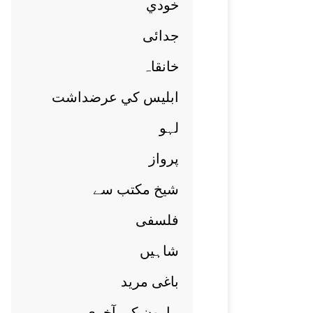
خودي
جدائی
خانقاہ
ابليس کي عرضداشت
لہو
پرواز
شيخ مکتب سے
فلسفی
شاہيں
باغی مريد
ہارون کی آخری