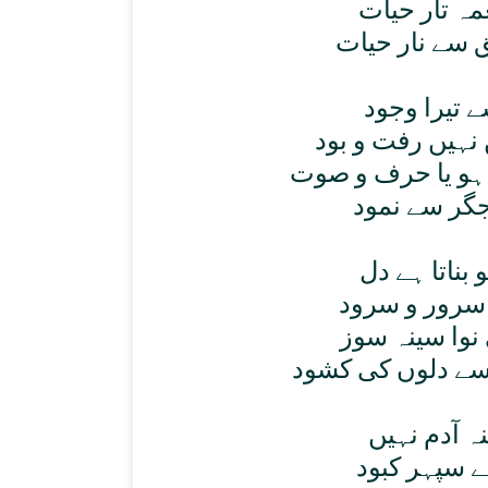
ہ تار حيات
سے نار حيات
 تيرا وجود
نہيں رفت و بود
ہو يا حرف و صوت
گر سے نمود
بناتا ہے دل
سرور و سرود
نوا سينہ سوز
سے دلوں کی کشود
 آدم نہيں
 سپہر کبود