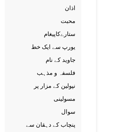
اذان
محبت
ستارےکاپيغام
يورپ سے ايک خط
جاويد کے نام
فلسفہ و مذہب
نپولين کے مزار پر
مسولينی
سوال
پنچاب کے دہقان سے