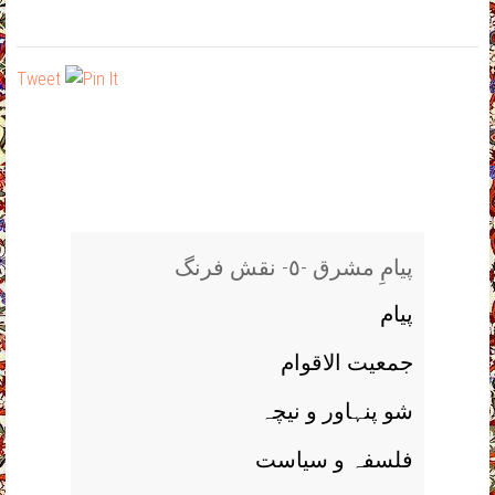
Tweet
پیامِ مشرق -٥- نقش فرنگ
پیام
جمعیت الاقوام
شو پنہاور و نیچہ
فلسفہ و سیاست