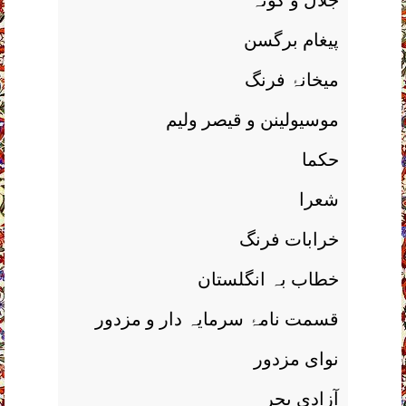
جلال و گوتہ
پیغام برگسن
میخانۂ فرنگ
موسیولینن و قیصر ولیم
حکما
شعرا
خرابات فرنگ
خطاب بہ انگلستان
قسمت نامۂ سرمایہ دار و مزدور
نوای مزدور
آزادی بحر