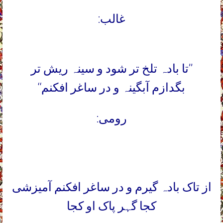
غالب:
’’تا بادہ تلخ تر شود و سینہ ریش تر
بگدازم آبگینہ و در ساغر افکنم‘‘
رومی:
از تاک بادہ گیرم و در ساغر افکنم آمیزشی
کجا گہر پاک او کجا