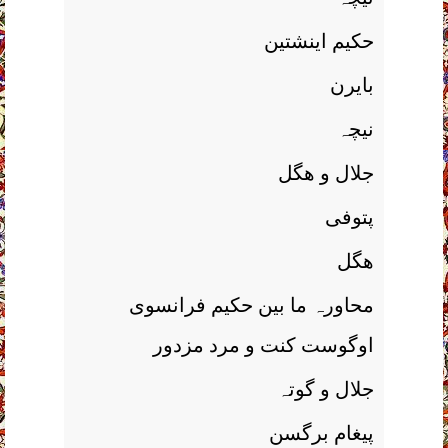
حکیم اینشتین
بایرن
نیچہ
جلال و ھگل
پتوفی
ھگل
محاورہ ما بین حکیم فرانسوی
اوگوست کنت و مرد مزدور
جلال و گوتہ
پیغام برگسن