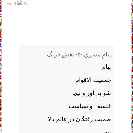
Tweet
پیامِ مشرق -٥- نقش فرنگ
پیام
جمعیت الاقوام
شو پنہاور و نیچہ
فلسفہ و سیاست
صحبت رفتگان در عالم بالا
نیچہ