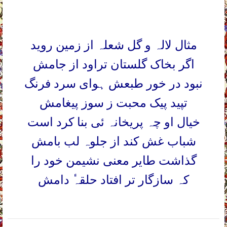
مثال لالہ و گل شعلہ از زمین روید
اگر بخاک گلستان تراود از جامش
نبود در خور طبعش ہوای سرد فرنگ
تپید پیک محبت ز سوز پیغامش
خیال او چہ پریخانہ ئی بنا کرد است
شباب غش کند از جلوہ لب بامش
گذاشت طایر معنی نشیمن خود را
کہ سازگار تر افتاد حلقہ
دامش