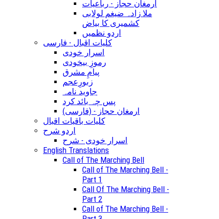
ارمغان حجاز - رباعیات
ملا زادہ ضیغم لولابی
کشمیری کا بیاض
اردو نظمیں
کلیات اقبال - فارسی
اسرار خودی
رموزِ بیخودی
پیامِ مشرق
زبورِعجم
جاوید نامہ
پس چہ بائد کرد
(ارمغان حجاز - (فارسی
کلیات باقیات اقبال
اردو شرح
اسرار خودی - شرح
English Translations
Call of The Marching Bell
Call of The Marching Bell -
Part 1
Call Of The Marching Bell -
Part 2
Call of The Marching Bell -
Part 3