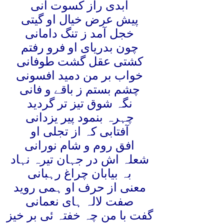
ابدی راز کسوت آنی
پیش عرض خیال او گیتی
خجل آمد ز تنگ دامانی
چون بدریای او فرو رفتم
کشتی عقل گشت طوفانی
خواب بر من دمید افسونی
چشم بستم ز باقے و فانی
نگہ شوق تیز تر گردید
چہرہ بنمود پیر یزدانی
آفتابی کہ از تجلی او
افق روم و شام نورانی
شعلہ اش در جہان تیرہ نہاد
بہ بیابان چراغ رہبانی
معنی از حرف او ہمی روید
صفت لالہ ہای نعمانی
گفت با من چہ خفتہ ئی بر خیز