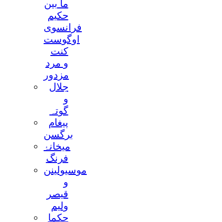
ما بین
حکیم
فرانسوی
اوگوست
کنت
و مرد
مزدور
جلال
و
گوتہ
پیغام
برگسن
میخانۂ
فرنگ
موسیولینن
و
قیصر
ولیم
حکما