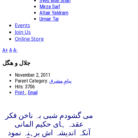
Syed Bilal Shah
Mirza Saif
Altair Yaldram
Umair Taj
Events
Join Us
Online Store
A+
A
A-
جلال و ھگل
November 2, 2011
Parent Category:
پیامِ مشرق
Hits: 3706
Print
,
Email
می گشودم شبی بہ ناخن فکر
عقدہ ہای حکیم المانی
آنکہ اندیشہ اش برہنہ نمود