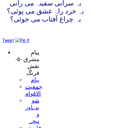
بہ سرابی سفینہ می رانی
بہ خرد راہ عشق می پوئی؟
بہ چراغ آفتاب می جوئی؟
Tweet
پیامِ
مشرق -٥-
نقش
فرنگ
پیام
جمعیت
الاقوام
شو
پنہاور
و
نیچہ
فلسفہ