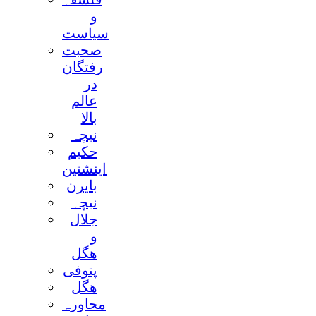
و
سیاست
صحبت
رفتگان
در
عالم
بالا
نیچہ
حکیم
اینشتین
بایرن
نیچہ
جلال
و
ھگل
پتوفی
ھگل
محاورہ