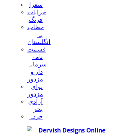
شعرا
خرابات
فرنگ
خطاب
بہ
انگلستان
قسمت
نامۂ
سرمایہ
دار و
مزدور
نوای
مزدور
آزادی
بحر
خردہ