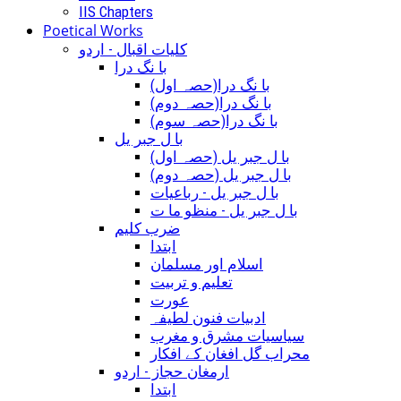
IIS Chapters
Poetical Works
کلیات اقبال - اردو
با نگ درا
(با نگ درا(حصہ اول
(با نگ درا(حصہ دوم
(با نگ درا(حصہ سوم
با ل جبر یل
(با ل جبر یل (حصہ اول
(با ل جبر یل (حصہ دوم
با ل جبر یل - رباعيات
با ل جبر یل - منظو ما ت
ضرب کلیم
ابتدا
اسلام اور مسلمان
تعلیم و تربیت
عورت
ادبیات فنون لطیفہ
سیاسیات مشرق و مغرب
محراب گل افغان کے افکار
ارمغان حجاز - اردو
ابتدا