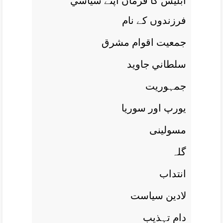
ابليس کا فرمان اپنے سياسي
فرزندوں کے نام
جمعيت اقوام مشرق
سلطاني جاويد
جمہوريت
يورپ اور سوريا
مسولينی
گلہ
انتداب
لادين سياست
دام تہذيب