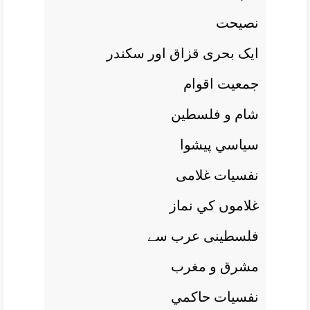
نصيحت
ايک بحری قزاق اور سکندر
جمعيت اقوام
شام و فلسطين
سياسي پيشوا
نفسيات غلامی
غلاموں کي نماز
فلسطينی عرب سے
مشرق و مغرب
نفسيات حاکمي