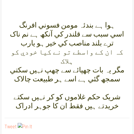
ہوا ہے بندئہ مومن فسوني افرنگ
اسي سبب سے قلندر کي آنکھ ہے نم ناک
ترے بلند مناصب کي خير ہو يارب
کہ ان کے واسطے تو نے کيا خودي کو
ہلاک
مگر يہ بات چھپائے سے چھپ نہيں سکتي
سمجھ گئي ہے اسے ہر طبيعت چالاک
شريک حکم غلاموں کو کر نہيں سکتے
خريدتے ہيں فقط ان کا جوہر ادراک
Tweet