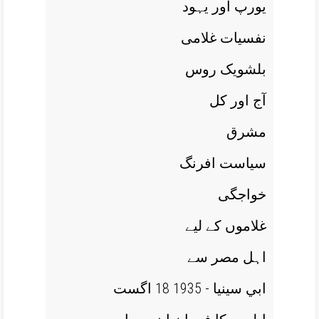
يورپ اور يہود
نفسيات غلامی
بلشويک روس
آج اور کل
مشرق
سياست افرنگ
خواجگی
غلاموں کے ليے
اہل مصر سے
ابي سينيا - 1935 18 اگست