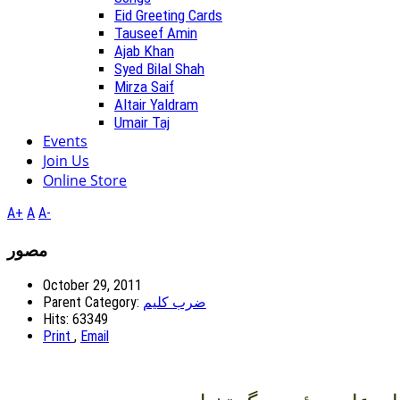
Eid Greeting Cards
Tauseef Amin
Ajab Khan
Syed Bilal Shah
Mirza Saif
Altair Yaldram
Umair Taj
Events
Join Us
Online Store
A+
A
A-
مصور
October 29, 2011
Parent Category:
ضرب کلیم
Hits: 63349
Print
,
Email