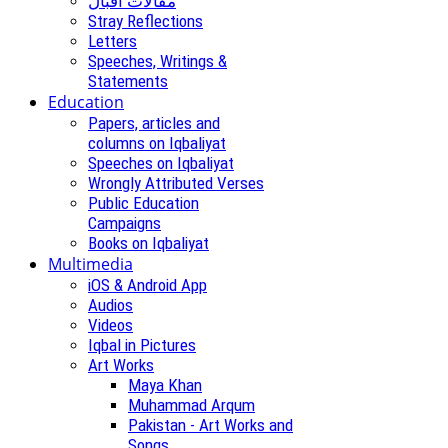
مقالات اقبال
Stray Reflections
Letters
Speeches, Writings &
Statements
Education
Papers, articles and
columns on Iqbaliyat
Speeches on Iqbaliyat
Wrongly Attributed Verses
Public Education
Campaigns
Books on Iqbaliyat
Multimedia
iOS & Android App
Audios
Videos
Iqbal in Pictures
Art Works
Maya Khan
Muhammad Arqum
Pakistan - Art Works and
Songs