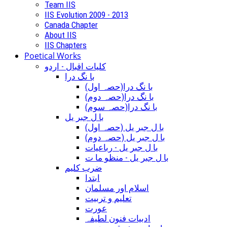
Team IIS
IIS Evolution 2009 - 2013
Canada Chapter
About IIS
IIS Chapters
Poetical Works
کلیات اقبال - اردو
با نگ درا
(با نگ درا(حصہ اول
(با نگ درا(حصہ دوم
(با نگ درا(حصہ سوم
با ل جبر یل
(با ل جبر یل (حصہ اول
(با ل جبر یل (حصہ دوم
با ل جبر یل - رباعيات
با ل جبر یل - منظو ما ت
ضرب کلیم
ابتدا
اسلام اور مسلمان
تعلیم و تربیت
عورت
ادبیات فنون لطیفہ