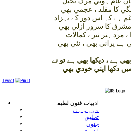
ں عام ہوئي مرگ تخيل
گي کا مقلد ، عجمي بھي
غم ہے کہ اس دور کے بہزاد
 مشرق کا سرور ازلي بھي
ے مرد ہنر تيرے کمالات
 ہے پراني بھي ، نئي بھي
ھي ہے ، ديکھا بھي ہے تو نے
يں دکھا اپني خودي بھي
Tweet
ادبيات فنون لطيفہ
دين و ہنر
تخليق
جنوں