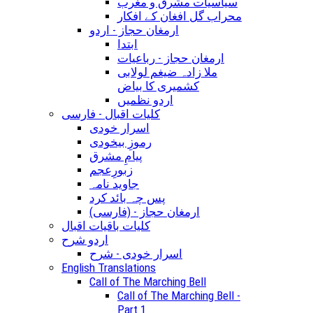
سیاسیات مشرق و مغرب
محراب گل افغان کے افکار
ارمغان حجاز - اردو
ابتدا
ارمغان حجاز - رباعیات
ملا زادہ ضیغم لولابی
کشمیری کا بیاض
اردو نظمیں
کلیات اقبال - فارسی
اسرار خودی
رموزِ بیخودی
پیامِ مشرق
زبورِعجم
جاوید نامہ
پس چہ بائد کرد
(ارمغان حجاز - (فارسی
کلیات باقیات اقبال
اردو شرح
اسرار خودی - شرح
English Translations
Call of The Marching Bell
Call of The Marching Bell -
Part 1