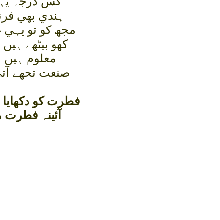
کس درجہ يہا
ہندي بھي فرن
مجھ کو تو يہي 
کھو بيٹھے ہيں
معلوم ہيں ا
صنعت تجھے آتي
فطرت کو دکھايا ب
آئينہ فطرت م