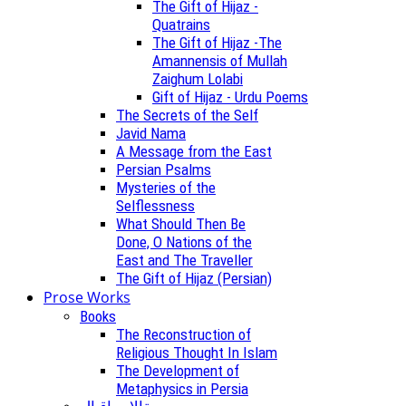
The Gift of Hijaz -
Quatrains
The Gift of Hijaz -The
Amannensis of Mullah
Zaighum Lolabi
Gift of Hijaz - Urdu Poems
The Secrets of the Self
Javid Nama
A Message from the East
Persian Psalms
Mysteries of the
Selflessness
What Should Then Be
Done, O Nations of the
East and The Traveller
The Gift of Hijaz (Persian)
Prose Works
Books
The Reconstruction of
Religious Thought In Islam
The Development of
Metaphysics in Persia