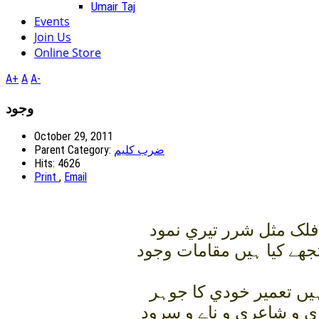
Umair Taj
Events
Join Us
Online Store
A+
A
A-
وجود
October 29, 2011
Parent Category:
ضرب کلیم
Hits: 4626
Print
,
Email
 فلک مثل شرر تيري نمود
ھے کيا ہيں مقامات وجود
ہيں تعمير خودي کا جوہر
 و شاعري و ناے و سرود