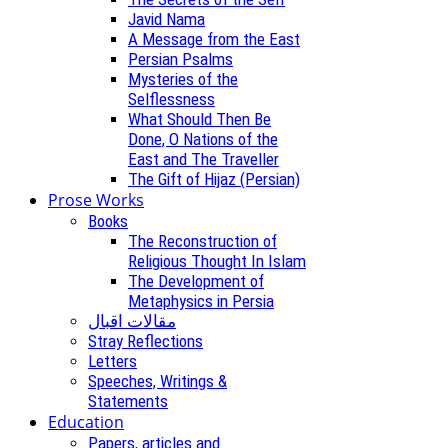
Javid Nama
A Message from the East
Persian Psalms
Mysteries of the
Selflessness
What Should Then Be
Done, O Nations of the
East and The Traveller
The Gift of Hijaz (Persian)
Prose Works
Books
The Reconstruction of
Religious Thought In Islam
The Development of
Metaphysics in Persia
مقالات اقبال
Stray Reflections
Letters
Speeches, Writings &
Statements
Education
Papers, articles and