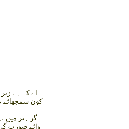
اے کہ ہے زير
کون سمجھائے تج
گر ہنر ميں ن
وائے صورت گري