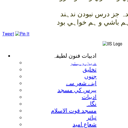
ہ جز درس نبودن ندہند
ہم باشي و ہم خواہي بود
Tweet
ادبيات فنون لطيفہ
دين و ہنر
تخليق
جنوں
اپنے شعر سے
پيرس کي مسجد
ادبيات
نگاہ
مسجد قوت الاسلام
تياتر
شعاع اميد