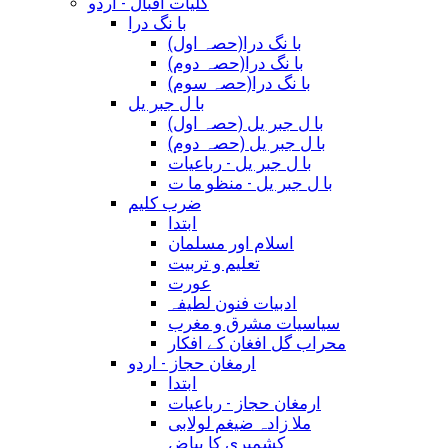
کلیات اقبال - اردو
با نگ درا
(با نگ درا(حصہ اول
(با نگ درا(حصہ دوم
(با نگ درا(حصہ سوم
با ل جبر یل
(با ل جبر یل (حصہ اول
(با ل جبر یل (حصہ دوم
با ل جبر یل - رباعيات
با ل جبر یل - منظو ما ت
ضرب کلیم
ابتدا
اسلام اور مسلمان
تعلیم و تربیت
عورت
ادبیات فنون لطیفہ
سیاسیات مشرق و مغرب
محراب گل افغان کے افکار
ارمغان حجاز - اردو
ابتدا
ارمغان حجاز - رباعیات
ملا زادہ ضیغم لولابی
کشمیری کا بیاض