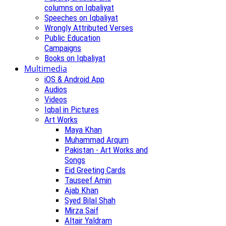
columns on Iqbaliyat
Speeches on Iqbaliyat
Wrongly Attributed Verses
Public Education
Campaigns
Books on Iqbaliyat
Multimedia
iOS & Android App
Audios
Videos
Iqbal in Pictures
Art Works
Maya Khan
Muhammad Arqum
Pakistan - Art Works and
Songs
Eid Greeting Cards
Tauseef Amin
Ajab Khan
Syed Bilal Shah
Mirza Saif
Altair Yaldram