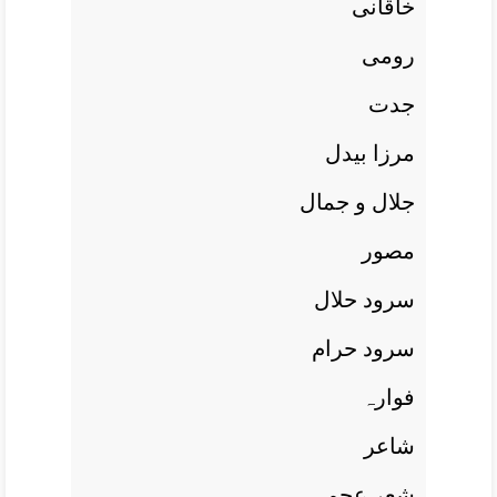
خاقانی
رومی
جدت
مرزا بيدل
جلال و جمال
مصور
سرود حلال
سرود حرام
فوارہ
شاعر
شعر عجم