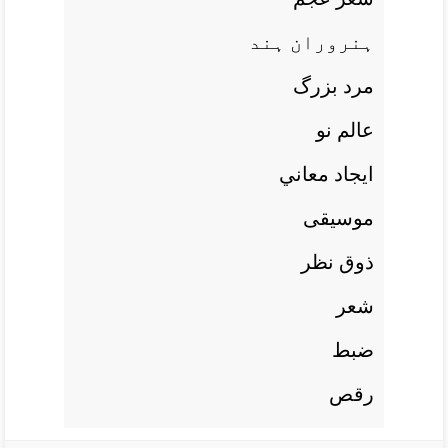
ہنروران ہند
مرد بزرگ
عالم نو
ايجاد معاني
موسيقی
ذوق نظر
شعر
ضبط
رقص