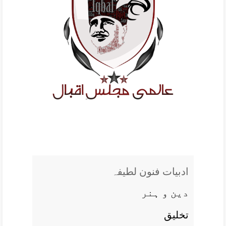
ادبيات فنون لطيفہ
دين و ہنر
تخليق