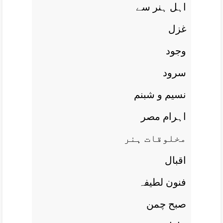
اہل ہنر سے
غزل
وجود
سرود
نسيم و شبنم
اہرام مصر
مخلوقات ہنر
اقبال
فنون لطيفہ
صبح چمن