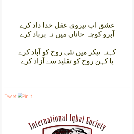
عشق اب پيروی عقل خدا داد کرے
آبرو کوچہ جاناں ميں نہ برباد کرے
کہنہ پيکر ميں نئی روح کو آباد کرے
يا کہن روح کو تقليد سے آزاد کرے
Tweet