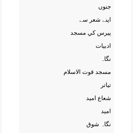
جنوں
اپنے شعر سے
پيرس کي مسجد
ادبيات
نگاہ
مسجد قوت الاسلام
تياتر
شعاع اميد
اميد
نگاہ شوق