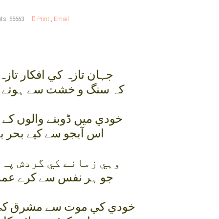
its: 55663
Print
,
Email
جہان تازہ کي افکار تازہ
کہ سنگ و خشت سے ہوتے نہ
خودي ميں ڈوبنے والوں کے
اس آبجو سے کيے بحر بے
وہي زمانے کي گردش پہ 
جو ہر نفس سے کرے عمر 
خودي کي موت سے مشرق کي 