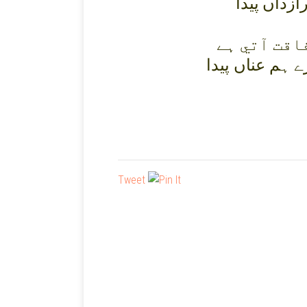
ازداں پيدا
اقت آتي ہے
 ہم عناں پيدا
Tweet