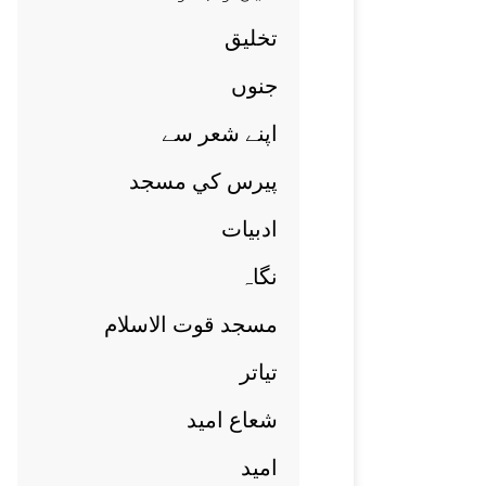
تخليق
جنوں
اپنے شعر سے
پيرس کي مسجد
ادبيات
نگاہ
مسجد قوت الاسلام
تياتر
شعاع اميد
اميد