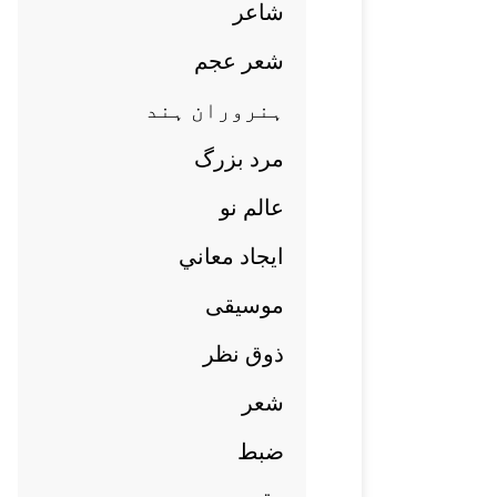
شاعر
شعر عجم
ہنروران ہند
مرد بزرگ
عالم نو
ايجاد معاني
موسيقی
ذوق نظر
شعر
ضبط