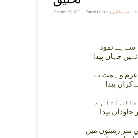
October 29, 2011
Parent Category:
ضرب کلیم
H
 سے ہے نمود
يں جہاں پيدا
 عزم و ہمت نے
 کراں پيدا
غالب آتا ہے
جاوداں پيدا
سر زمينوں ميں