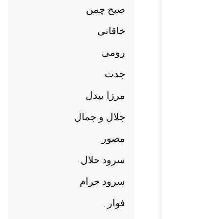
صبح چمن
خاقانی
رومی
جدت
مرزا بيدل
جلال و جمال
مصور
سرود حلال
سرود حرام
فوارہ