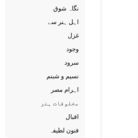
نگاہ شوق
اہل ہنر سے
غزل
وجود
سرود
نسيم و شبنم
اہرام مصر
مخلوقات ہنر
اقبال
فنون لطيفہ