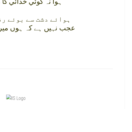
ہوا نہ کوئي خدائي کا ر
ہوائے دشت سے بوئے رف
عجب نہيں ہے کہ ہوں ميرے