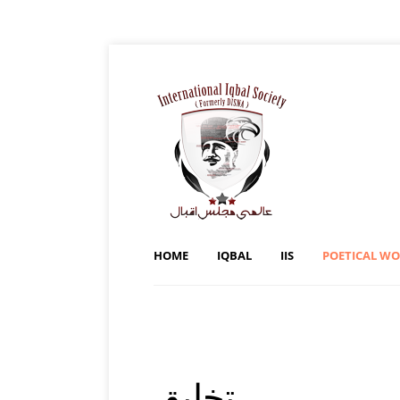
HOME
IQBAL
IIS
POETICAL W
تخليق