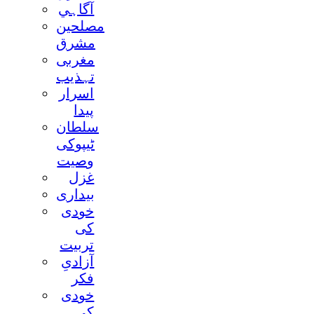
آگاہي
مصلحين
مشرق
مغربی
تہذيب
اسرار
پيدا
سلطان
ٹيپوکی
وصيت
غزل
بيداری
خودی
کی
تربيت
آزادیِ
فکر
خودی
کی