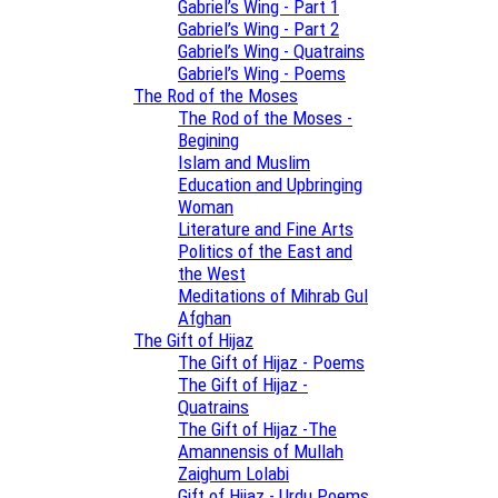
Gabriel’s Wing - Part 1
Gabriel’s Wing - Part 2
Gabriel’s Wing - Quatrains
Gabriel’s Wing - Poems
The Rod of the Moses
The Rod of the Moses -
Begining
Islam and Muslim
Education and Upbringing
Woman
Literature and Fine Arts
Politics of the East and
the West
Meditations of Mihrab Gul
Afghan
The Gift of Hijaz
The Gift of Hijaz - Poems
The Gift of Hijaz -
Quatrains
The Gift of Hijaz -The
Amannensis of Mullah
Zaighum Lolabi
Gift of Hijaz - Urdu Poems