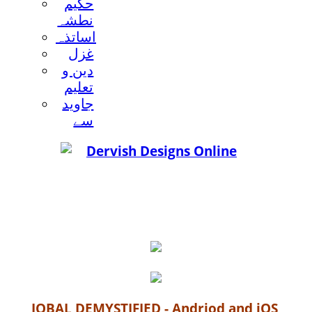
حکيم
نطشہ
اساتذہ
غزل
دين و
تعليم
جاويد
سے
IQBAL DEMYSTIFIED - Andriod and iOS