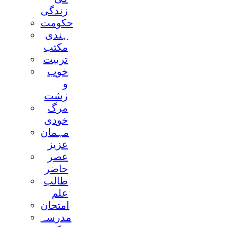
زندگی
حکومت
ہندی
مکتب
تربيت
خوب
و
زشت
مرگ
خودی
مہمان
عزيز
عصر
حاضر
طالب
علم
امتحان
مدرسہ