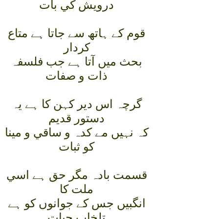
درويش کي بات
قوم کے ہاتھ سے جاتا ہے متاع
کردار
بحث ميں آتا ہے جب فلسفہ
ذات و صفات
گرچہ اس دير کہن کا ہے يہ
دستور قديم
کہ نہيں مے کدہ و ساقي و مينا
کو ثبات
قسمت بادہ مگر حق ہے اسي
ملت کا
انگبيں جس کے جوانوں کو ہے
تلخاب حيات