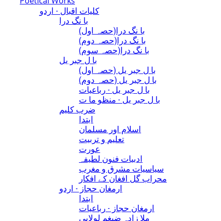
Poetical Works
کلیات اقبال - اردو
با نگ درا
(با نگ درا(حصہ اول
(با نگ درا(حصہ دوم
(با نگ درا(حصہ سوم
با ل جبر یل
(با ل جبر یل (حصہ اول
(با ل جبر یل (حصہ دوم
با ل جبر یل - رباعيات
با ل جبر یل - منظو ما ت
ضرب کلیم
ابتدا
اسلام اور مسلمان
تعلیم و تربیت
عورت
ادبیات فنون لطیفہ
سیاسیات مشرق و مغرب
محراب گل افغان کے افکار
ارمغان حجاز - اردو
ابتدا
ارمغان حجاز - رباعیات
ملا زادہ ضیغم لولابی