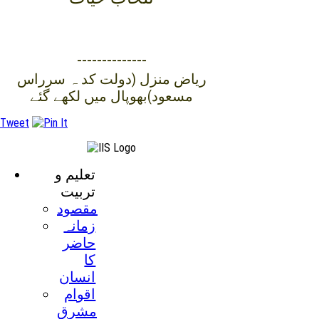
--------------
رياض منزل (دولت کد ہ سرراس
مسعود)بھوپال ميں لکھے گئے
Tweet
تعليم و
تربيت
مقصود
زمانہ
حاضر
کا
انسان
اقوام
مشرق