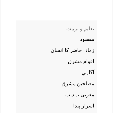
تعليم و تربيت
مقصود
زمانہ حاضر کا انسان
اقوام مشرق
آگاہي
مصلحين مشرق
مغربی تہذيب
اسرار پيدا