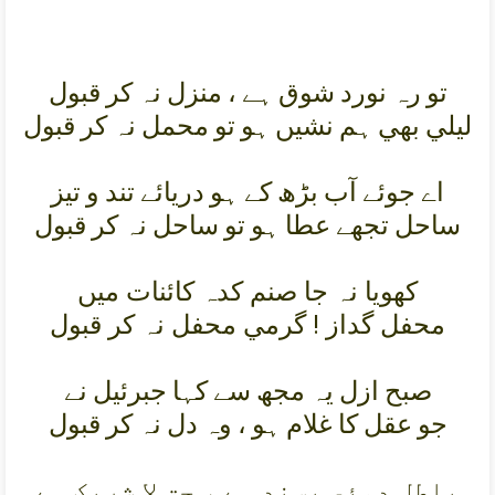
تو رہ نورد شوق ہے ، منزل نہ کر قبول
ليلي بھي ہم نشيں ہو تو محمل نہ کر قبول
اے جوئے آب بڑھ کے ہو دريائے تند و تيز
ساحل تجھے عطا ہو تو ساحل نہ کر قبول
کھويا نہ جا صنم کدہ کائنات ميں
محفل گداز ! گرمي محفل نہ کر قبول
صبح ازل يہ مجھ سے کہا جبرئيل نے
جو عقل کا غلام ہو ، وہ دل نہ کر قبول
باطل دوئي پسند ہے ، حق لا شريک ہے