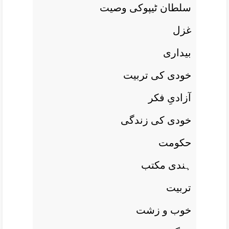
سلطان ٹيپوکی وصيت
غزل
بيداری
خودی کی تربيت
آزادیِ فکر
خودی کی زندگی
حکومت
ہندی مکتب
تربيت
خوب و زشت