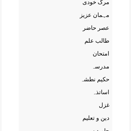
مرگ خودی
مہمان عزيز
عصر حاضر
طالب علم
امتحان
مدرسہ
حکيم نطشہ
اساتذہ
غزل
دين و تعليم
جاويد سے