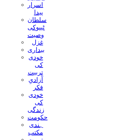
اسرار
پيدا
سلطان
ٹيپوکی
وصيت
غزل
بيداری
خودی
کی
تربيت
آزادیِ
فکر
خودی
کی
زندگی
حکومت
ہندی
مکتب
تربيت