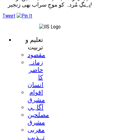
نِہنگِ مُردہ کو موجِ سراب بھی زنجیر!
Tweet
تعليم و
تربيت
مقصود
زمانہ
حاضر
کا
انسان
اقوام
مشرق
آگاہي
مصلحين
مشرق
مغربی
تہذيب