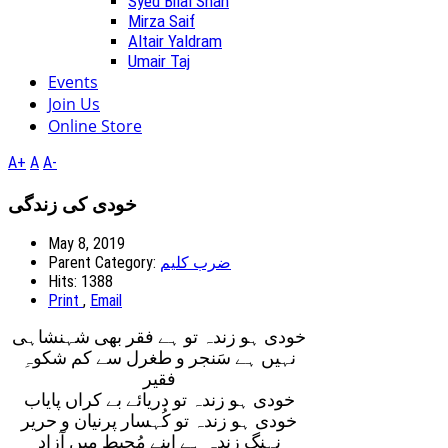
Syed Bilal Shah
Mirza Saif
Altair Yaldram
Umair Taj
Events
Join Us
Online Store
A+
A
A-
خودی کی زندگی
May 8, 2019
Parent Category:
ضرب کلیم
Hits: 1388
Print
,
Email
خودی ہو زندہ تو ہے فقر بھی شہنشاہی
نہیں ہے سَنجر و طغرل سے کم شکوہِ
فقیر
خودی ہو زندہ تو دریائے بے کراں پایاب
خودی ہو زندہ تو کُہسار پرنیان و حریر
نِہنگِ زندہ ہے اپنے مُحیط میں آزاد