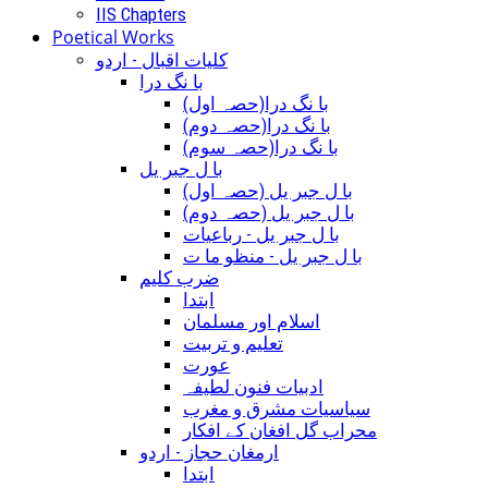
IIS Chapters
Poetical Works
کلیات اقبال - اردو
با نگ درا
(با نگ درا(حصہ اول
(با نگ درا(حصہ دوم
(با نگ درا(حصہ سوم
با ل جبر یل
(با ل جبر یل (حصہ اول
(با ل جبر یل (حصہ دوم
با ل جبر یل - رباعيات
با ل جبر یل - منظو ما ت
ضرب کلیم
ابتدا
اسلام اور مسلمان
تعلیم و تربیت
عورت
ادبیات فنون لطیفہ
سیاسیات مشرق و مغرب
محراب گل افغان کے افکار
ارمغان حجاز - اردو
ابتدا