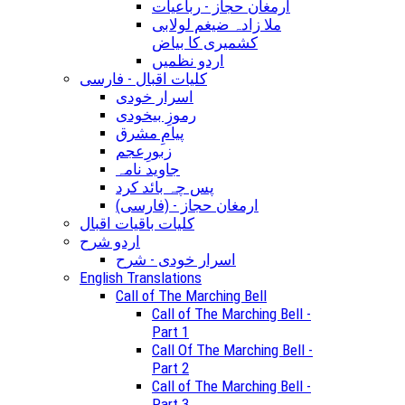
ارمغان حجاز - رباعیات
ملا زادہ ضیغم لولابی
کشمیری کا بیاض
اردو نظمیں
کلیات اقبال - فارسی
اسرار خودی
رموزِ بیخودی
پیامِ مشرق
زبورِعجم
جاوید نامہ
پس چہ بائد کرد
(ارمغان حجاز - (فارسی
کلیات باقیات اقبال
اردو شرح
اسرار خودی - شرح
English Translations
Call of The Marching Bell
Call of The Marching Bell -
Part 1
Call Of The Marching Bell -
Part 2
Call of The Marching Bell -
Part 3