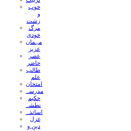
خوب
و
زشت
مرگ
خودی
مہمان
عزيز
عصر
حاضر
طالب
علم
امتحان
مدرسہ
حکيم
نطشہ
اساتذہ
غزل
دين و