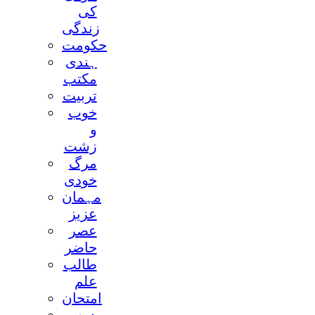
کی
زندگی
حکومت
ہندی
مکتب
تربيت
خوب
و
زشت
مرگ
خودی
مہمان
عزيز
عصر
حاضر
طالب
علم
امتحان