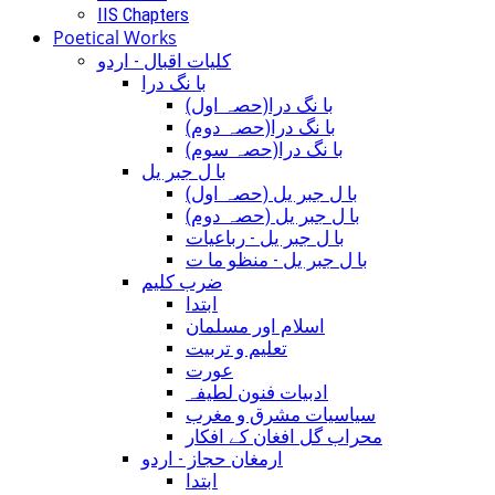
IIS Chapters
Poetical Works
کلیات اقبال - اردو
با نگ درا
(با نگ درا(حصہ اول
(با نگ درا(حصہ دوم
(با نگ درا(حصہ سوم
با ل جبر یل
(با ل جبر یل (حصہ اول
(با ل جبر یل (حصہ دوم
با ل جبر یل - رباعيات
با ل جبر یل - منظو ما ت
ضرب کلیم
ابتدا
اسلام اور مسلمان
تعلیم و تربیت
عورت
ادبیات فنون لطیفہ
سیاسیات مشرق و مغرب
محراب گل افغان کے افکار
ارمغان حجاز - اردو
ابتدا