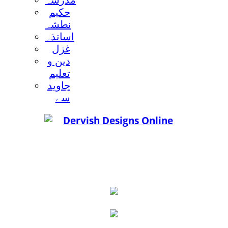
مدرسہ
حکيم
نطشہ
اساتذہ
غزل
دين و
تعليم
جاويد
سے