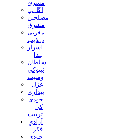
مشرق
آگاہي
مصلحين
مشرق
مغربی
تہذيب
اسرار
پيدا
سلطان
ٹيپوکی
وصيت
غزل
بيداری
خودی
کی
تربيت
آزادیِ
فکر
خودی