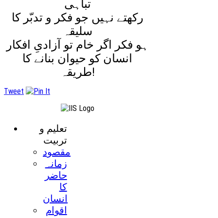
تباہی
رکھتے نہیں جو فکر و تدبّر کا
سلیقہ
ہو فکر اگر خام تو آزادیِ افکار
انسان کو حیوان بنانے کا
طریقہ!
Tweet
تعليم و
تربيت
مقصود
زمانہ
حاضر
کا
انسان
اقوام