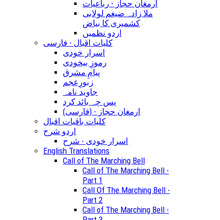
ارمغان حجاز - رباعیات
ملا زادہ ضیغم لولابی
کشمیری کا بیاض
اردو نظمیں
کلیات اقبال - فارسی
اسرار خودی
رموزِ بیخودی
پیامِ مشرق
زبورِعجم
جاوید نامہ
پس چہ بائد کرد
(ارمغان حجاز - (فارسی
کلیات باقیات اقبال
اردو شرح
اسرار خودی - شرح
English Translations
Call of The Marching Bell
Call of The Marching Bell -
Part 1
Call Of The Marching Bell -
Part 2
Call of The Marching Bell -
Part 3