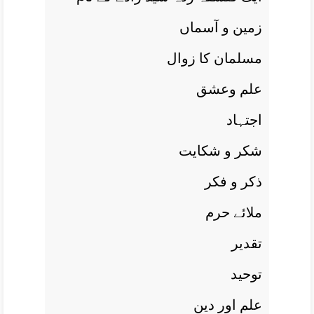
زمين و آسماں
مسلمان کا زوال
علم وعشق
اجتہاد
شکر و شکايت
ذکر و فکر
ملائے حرم
تقدير
توحيد
علم اور دين