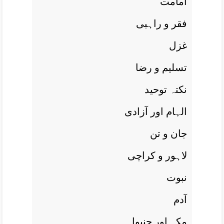
امامت
فقر و راہبی
غزل
تسليم و رضا
نکتہ توحيد
الہام اور آزادی
جان و تن
لاہور و کراچی
نبوت
آدم
مکہ اور جنيوا