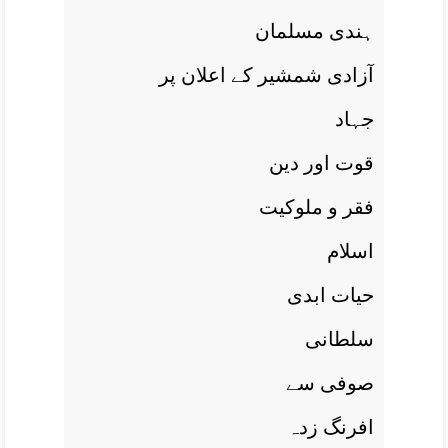
ہندی مسلمان
آزادی شمشير کے اعلان پر
جہاد
قوت اور دين
فقر و ملوکيت
اسلام
حيات ابدی
سلطانی
صوفی سے
افرنگ زدہ