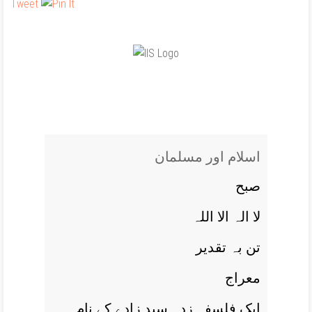
Tweet
اسلام اور مسلمان
صبح
لا الہ الا اللہ
تن بہ تقدير
معراج
ايک فلسفہ زدہ سيد زادے کے نام