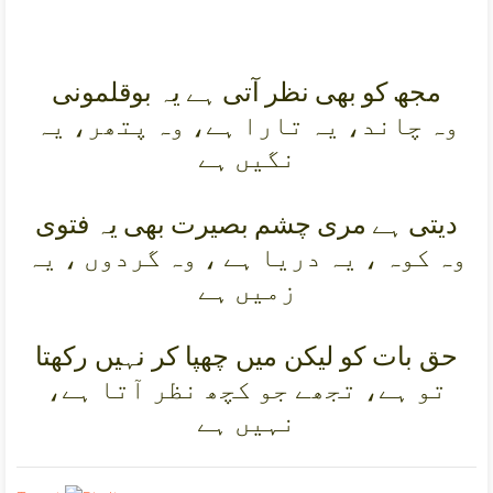
مجھ کو بھی نظر آتی ہے يہ بوقلمونی
وہ چاند، يہ تارا ہے، وہ پتھر، يہ
نگيں ہے
ديتی ہے مری چشم بصيرت بھی يہ فتوی
وہ کوہ ، يہ دريا ہے ، وہ گردوں ، يہ
زميں ہے
حق بات کو ليکن ميں چھپا کر نہيں رکھتا
تو ہے، تجھے جو کچھ نظر آتا ہے،
نہيں ہے