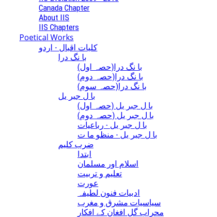
Canada Chapter
About IIS
IIS Chapters
Poetical Works
کلیات اقبال - اردو
با نگ درا
(با نگ درا(حصہ اول
(با نگ درا(حصہ دوم
(با نگ درا(حصہ سوم
با ل جبر یل
(با ل جبر یل (حصہ اول
(با ل جبر یل (حصہ دوم
با ل جبر یل - رباعيات
با ل جبر یل - منظو ما ت
ضرب کلیم
ابتدا
اسلام اور مسلمان
تعلیم و تربیت
عورت
ادبیات فنون لطیفہ
سیاسیات مشرق و مغرب
محراب گل افغان کے افکار