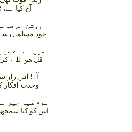
آج کيا ہے، 
روشن اس ضو س
خود مسلماں سے 
ميں نے اے مير
قل ھو اللہ، کی
آہ! اس راز سے
وحدت افکار ک
قوم کيا چيز ہے
اس کو کيا سمجھيں