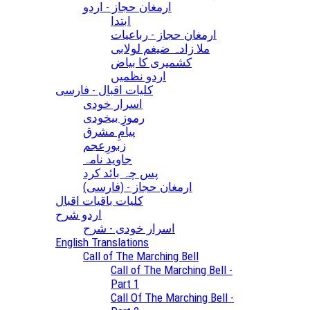
ارمغان حجاز - اردو
ابتدا
ارمغان حجاز - رباعیات
ملا زادہ ضیغم لولابی
کشمیری کا بیاض
اردو نظمیں
کلیات اقبال - فارسی
اسرار خودی
رموزِ بیخودی
پیامِ مشرق
زبورِعجم
جاوید نامہ
پس چہ بائد کرد
(ارمغان حجاز - (فارسی
کلیات باقیات اقبال
اردو شرح
اسرار خودی - شرح
English Translations
Call of The Marching Bell
Call of The Marching Bell -
Part 1
Call Of The Marching Bell -