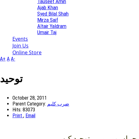
Tauseef Amin
Ajab Khan
Syed Bilal Shah
Mirza Saif
Altair Yaldram
Umair Taj
Events
Join Us
Online Store
A+
A
A-
توحيد
October 28, 2011
Parent Category:
ضرب کلیم
Hits: 83073
Print
,
Email
جہاں ميں يہی توحيد کبھی