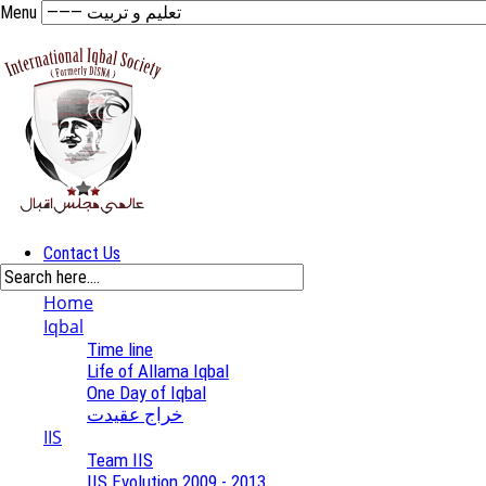
Menu
Contact Us
Home
Iqbal
Time line
Life of Allama Iqbal
One Day of Iqbal
خراج عقیدت
IIS
Team IIS
IIS Evolution 2009 - 2013