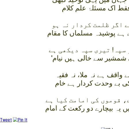
فقط اک مسئلۂ علم کلام
ے اگر ظلمت کردار نہ ہو
ہے پوشيدہ مسلماں کا مقام
 سپہ! تيری سپہ ديکھی ہے
' شمشير سے خالی ہيں نيام
 واقف ہے نہ ملا، نہ فقيہ
ی بے وحدت کردار ہے خام
، قوموں کی امامت کيا ہے
 يہ بيچارے دو رکعت کے امام
Tweet