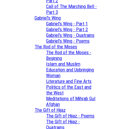
Part 2
Call of The Marching Bell -
Part 3
Gabriel’s Wing
Gabriel’s Wing - Part 1
Gabriel’s Wing - Part 2
Gabriel’s Wing - Quatrains
Gabriel’s Wing - Poems
The Rod of the Moses
The Rod of the Moses -
Begining
Islam and Muslim
Education and Upbringing
Woman
Literature and Fine Arts
Politics of the East and
the West
Meditations of Mihrab Gul
Afghan
The Gift of Hijaz
The Gift of Hijaz - Poems
The Gift of Hijaz -
Quatrains