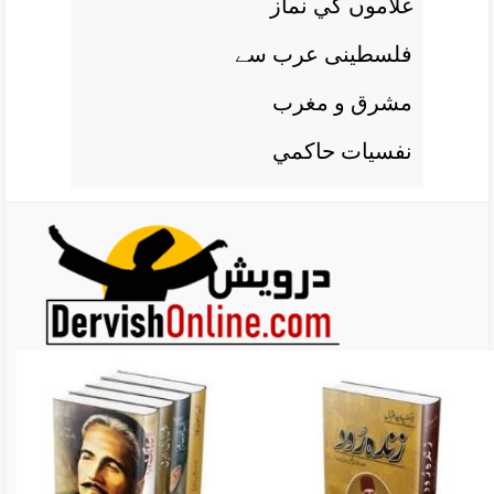
غلاموں کي نماز
فلسطينی عرب سے
مشرق و مغرب
نفسيات حاکمي