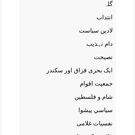
گلہ
انتداب
لادين سياست
دام تہذيب
نصيحت
ايک بحری قزاق اور سکندر
جمعيت اقوام
شام و فلسطين
سياسي پيشوا
نفسيات غلامی