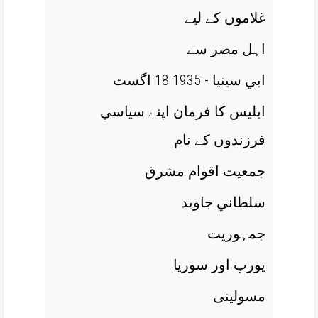
غلاموں کے ليے
اہل مصر سے
ابي سينيا - 1935 18 اگست
ابليس کا فرمان اپنے سياسي
فرزندوں کے نام
جمعيت اقوام مشرق
سلطاني جاويد
جمہوريت
يورپ اور سوريا
مسولينی