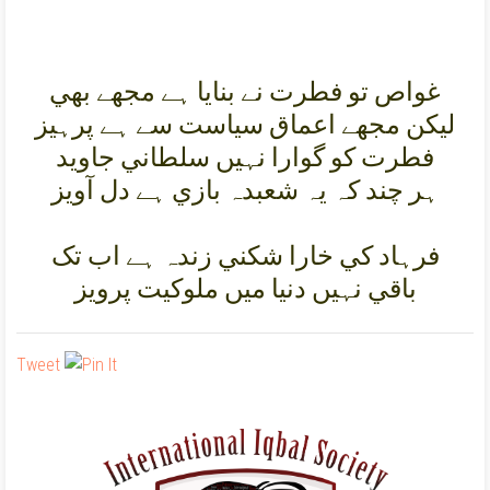
غواص تو فطرت نے بنايا ہے مجھے بھي
ليکن مجھے اعماق سياست سے ہے پرہيز
فطرت کو گوارا نہيں سلطاني جاويد
ہر چند کہ يہ شعبدہ بازي ہے دل آويز
فرہاد کي خارا شکني زندہ ہے اب تک
باقي نہيں دنيا ميں ملوکيت پرويز
Tweet