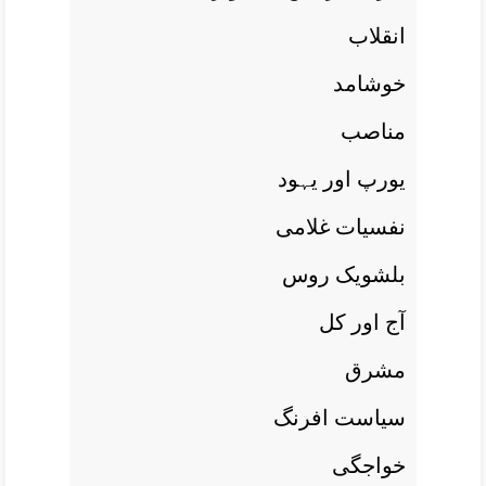
انقلاب
خوشامد
مناصب
يورپ اور يہود
نفسيات غلامی
بلشويک روس
آج اور کل
مشرق
سياست افرنگ
خواجگی