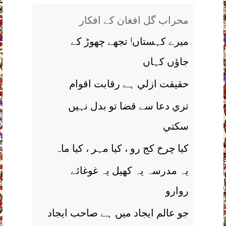
محراب گل افغان کے افکار
ميرے کہستاں! تجھے چھوڑ کے
جاؤں کہاں
حقيقت ازلي ہے رقابت اقوام
تري دعا سے قضا تو بدل نہيں
سکتي
کيا چرخ کج رو ، کيا مہر ، کيا ماہ
يہ مدرسہ يہ کھيل يہ غوغائے
روارو
جو عالم ايجاد ميں ہے صاحب ايجاد