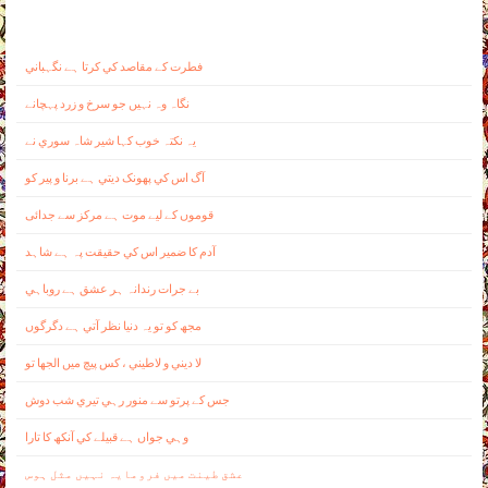
فطرت کے مقاصد کي کرتا ہے نگہباني
نگاہ وہ نہيں جو سرخ و زرد پہچانے
يہ نکتہ خوب کہا شير شاہ سوري نے
آگ اس کي پھونک ديتي ہے برنا و پير کو
قوموں کے ليے موت ہے مرکز سے جدائی
آدم کا ضمير اس کي حقيقت پہ ہے شاہد
بے جرات رندانہ ہر عشق ہے روباہي
مجھ کو تو يہ دنيا نظر آتي ہے دگرگوں
لا ديني و لاطيني ، کس پيچ ميں الجھا تو
جس کے پرتو سے منور رہي تيري شب دوش
وہي جواں ہے قبيلے کي آنکھ کا تارا
عشق طينت ميں فرومايہ نہيں مثل ہوس