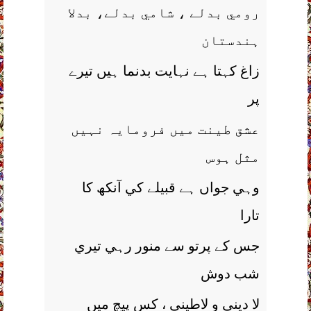
رومي بدلے ، شامي بدلے، بدلا
ہندستان
زاغ کہتا ہے نہايت بدنما ہيں تيرے
پر
عشق طينت ميں فرومايہ نہيں
مثل ہوس
وہي جواں ہے قبيلے کي آنکھ کا
تارا
جس کے پرتو سے منور رہي تيري
شب دوش
لا ديني و لاطيني ، کس پيچ ميں