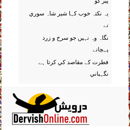
پير کو
يہ نکتہ خوب کہا شير شاہ سوري
نے
نگاہ وہ نہيں جو سرخ و زرد
پہچانے
فطرت کے مقاصد کي کرتا ہے
نگہباني