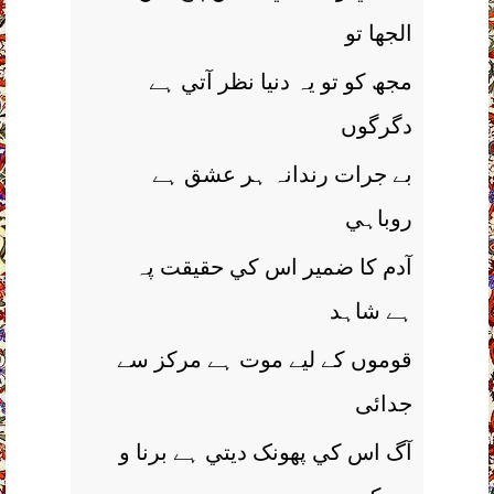
الجھا تو
مجھ کو تو يہ دنيا نظر آتي ہے
دگرگوں
بے جرات رندانہ ہر عشق ہے
روباہي
آدم کا ضمير اس کي حقيقت پہ
ہے شاہد
قوموں کے ليے موت ہے مرکز سے
جدائی
آگ اس کي پھونک ديتي ہے برنا و