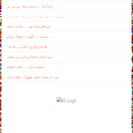
زاغ کہتا ہے نہايت بدنما ہيں تيرے پر
رومي بدلے ، شامي بدلے، بدلا ہندستان
جو عالم ايجاد ميں ہے صاحب ايجاد
يہ مدرسہ يہ کھيل يہ غوغائے روارو
کيا چرخ کج رو ، کيا مہر ، کيا ماہ
تري دعا سے قضا تو بدل نہيں سکتي
حقيقت ازلي ہے رقابت اقوام
ميرے کہستاں! تجھے چھوڑ کے جاؤں کہاں