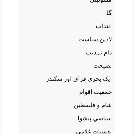
گلہ
انتداب
لادين سياست
دام تہذيب
نصيحت
ايک بحری قزاق اور سکندر
جمعيت اقوام
شام و فلسطين
سياسي پيشوا
نفسيات غلامی