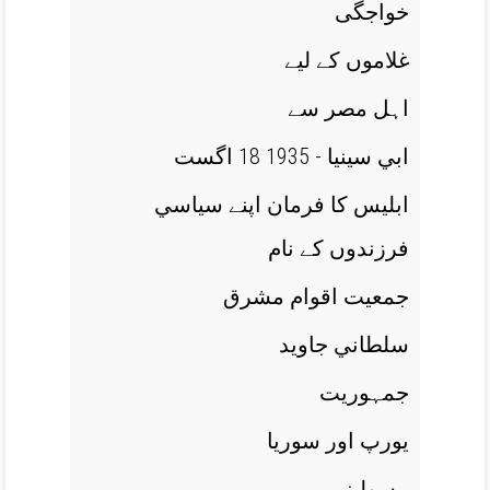
خواجگی
غلاموں کے ليے
اہل مصر سے
ابي سينيا - 1935 18 اگست
ابليس کا فرمان اپنے سياسي
فرزندوں کے نام
جمعيت اقوام مشرق
سلطاني جاويد
جمہوريت
يورپ اور سوريا
مسولينی