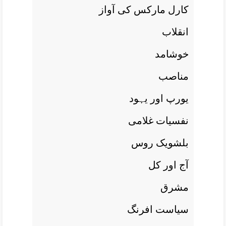
کارل مارکس کی آواز
انقلاب
خوشامد
مناصب
يورپ اور يہود
نفسيات غلامی
بلشويک روس
آج اور کل
مشرق
سياست افرنگ