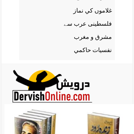
غلاموں کي نماز
فلسطينی عرب سے
مشرق و مغرب
نفسيات حاکمي