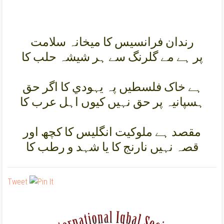
رندان فرانسيس کا ميخانہ سلامت
پر ہے مے گلرنگ سے ہر شيشہ حلب کا
ہے خاک فلسطيں پہ يہودي کا اگر حق
ہسپانيہ پر حق نہيں کيوں اہل عرب کا
مقصد ہے ملوکيت انگليس کا کچھ اور
قصہ نہيں نارنج کا يا شہد و رطب کا
Tweet