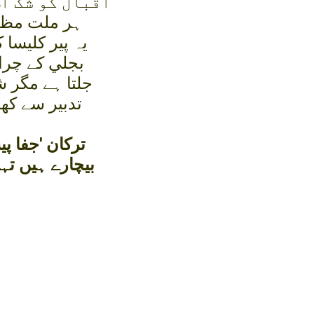
اقبال کو شک ا
ہر ملت مظلو
يہ پير کليسا
بجلي کے چرا
جلتا ہے مگر 
تدبير سے کھل
ترکان 'جفا پ
بيچارے ہيں تہ