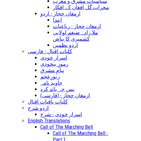
سیاسیات مشرق و مغرب
محراب گل افغان کے افکار
ارمغان حجاز - اردو
ابتدا
ارمغان حجاز - رباعیات
ملا زادہ ضیغم لولابی
کشمیری کا بیاض
اردو نظمیں
کلیات اقبال - فارسی
اسرار خودی
رموزِ بیخودی
پیامِ مشرق
زبورِعجم
جاوید نامہ
پس چہ بائد کرد
(ارمغان حجاز - (فارسی
کلیات باقیات اقبال
اردو شرح
اسرار خودی - شرح
English Translations
Call of The Marching Bell
Call of The Marching Bell -
Part 1