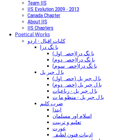
Team IIS
IIS Evolution 2009 - 2013
Canada Chapter
About IIS
IIS Chapters
Poetical Works
کلیات اقبال - اردو
با نگ درا
(با نگ درا(حصہ اول
(با نگ درا(حصہ دوم
(با نگ درا(حصہ سوم
با ل جبر یل
(با ل جبر یل (حصہ اول
(با ل جبر یل (حصہ دوم
با ل جبر یل - رباعيات
با ل جبر یل - منظو ما ت
ضرب کلیم
ابتدا
اسلام اور مسلمان
تعلیم و تربیت
عورت
ادبیات فنون لطیفہ