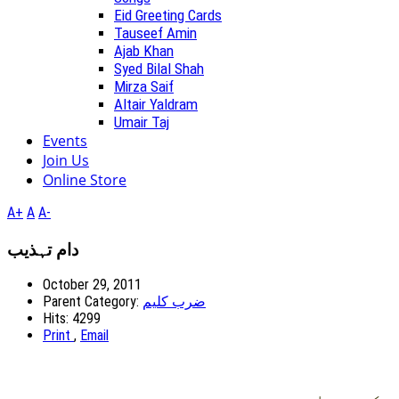
Eid Greeting Cards
Tauseef Amin
Ajab Khan
Syed Bilal Shah
Mirza Saif
Altair Yaldram
Umair Taj
Events
Join Us
Online Store
A+
A
A-
دام تہذيب
October 29, 2011
Parent Category:
ضرب کلیم
Hits: 4299
Print
,
Email