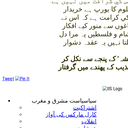
س کي شرافت ميں نہيں ہے
م کا يورپ ہے خريدار
 کي کرامت ہے کہ اس نے
غوں سے منور کيے افکار
شام و فلسطيں پہ مرا دل
تا نہيں يہ عقدہ دشوار
يشہ' کے پنجے سے نکل کر
ذيب کے پھندے ميں گرفتار
Tweet
سياسياست مشرق و مغرب
اشتراکيت
کارل مارکس کی آواز
انقلاب