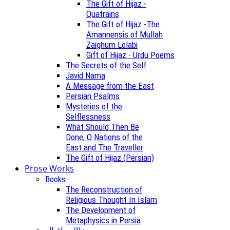
The Gift of Hijaz -
Quatrains
The Gift of Hijaz -The
Amannensis of Mullah
Zaighum Lolabi
Gift of Hijaz - Urdu Poems
The Secrets of the Self
Javid Nama
A Message from the East
Persian Psalms
Mysteries of the
Selflessness
What Should Then Be
Done, O Nations of the
East and The Traveller
The Gift of Hijaz (Persian)
Prose Works
Books
The Reconstruction of
Religious Thought In Islam
The Development of
Metaphysics in Persia