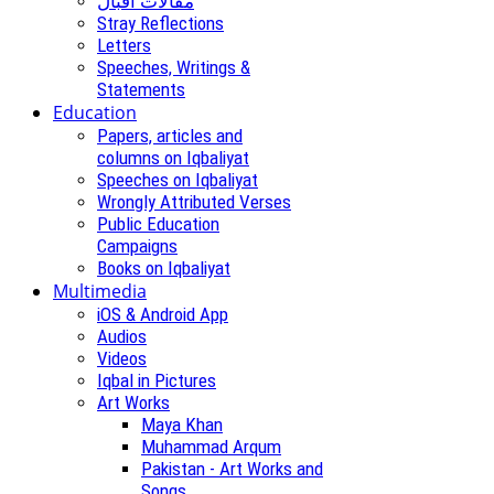
مقالات اقبال
Stray Reflections
Letters
Speeches, Writings &
Statements
Education
Papers, articles and
columns on Iqbaliyat
Speeches on Iqbaliyat
Wrongly Attributed Verses
Public Education
Campaigns
Books on Iqbaliyat
Multimedia
iOS & Android App
Audios
Videos
Iqbal in Pictures
Art Works
Maya Khan
Muhammad Arqum
Pakistan - Art Works and
Songs