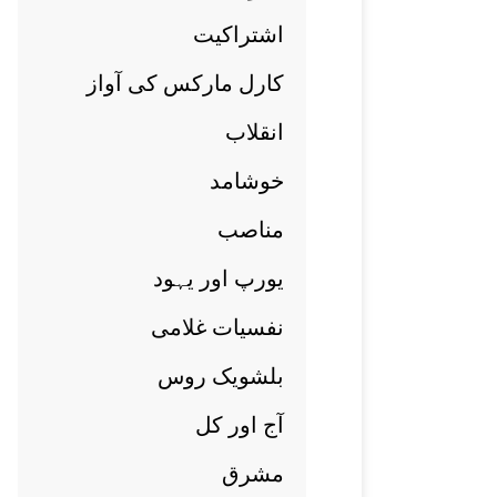
اشتراکيت
کارل مارکس کی آواز
انقلاب
خوشامد
مناصب
يورپ اور يہود
نفسيات غلامی
بلشويک روس
آج اور کل
مشرق