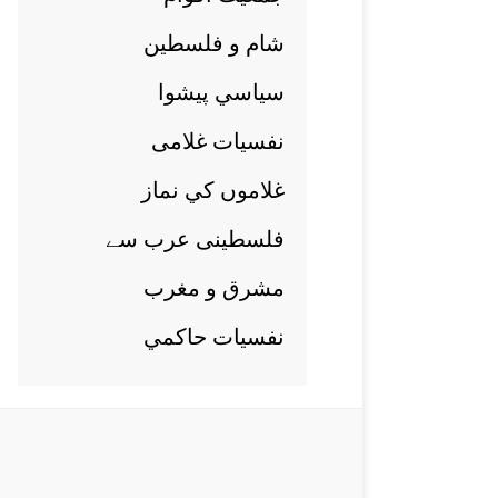
شام و فلسطين
سياسي پيشوا
نفسيات غلامی
غلاموں کي نماز
فلسطينی عرب سے
مشرق و مغرب
نفسيات حاکمي