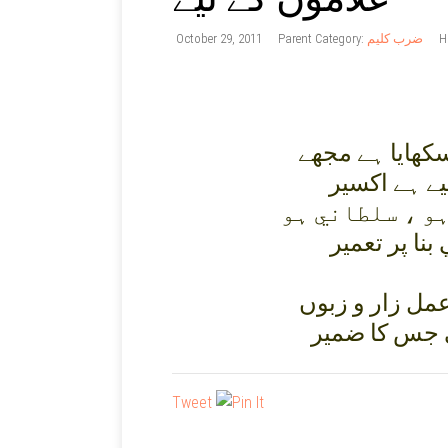
October 29, 2011
Parent Category:
ضرب کلیم
H
ھايا ہے مجھے
يے ہے اکسير
ہو ، سلطاني ہو
بنا پر تعمير
مل زار و زبوں
ي جس کا ضمير
Tweet