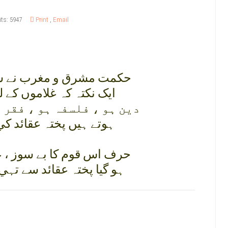
its: 5947
Print
,
Email
حکمت مشرق و مغرب نے سک
ايک نکتہ کہ غلاموں کے ل
دين ہو ، فلسفہ ہو ، فقر 
ہوتے ہيں پختہ عقائد کي 
حرف اس قوم کا بے سوز ، ع
ہو گيا پختہ عقائد سے تہ