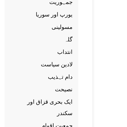
جمہوريت
يورپ اور سوريا
مسولينی
گلہ
انتداب
لادين سياست
دام تہذيب
نصيحت
ايک بحری قزاق اور
سکندر
جمعيت اقوام