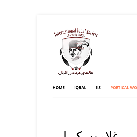
HOME
IQBAL
IIS
POETICAL W
غلاموں کے ليے