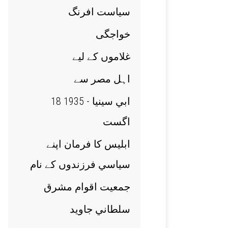
سياست افرنگ
خواجگی
غلاموں کے ليے
اہل مصر سے
ابي سينيا - 1935 18
اگست
ابليس کا فرمان اپنے
سياسي فرزندوں کے نام
جمعيت اقوام مشرق
سلطاني جاويد