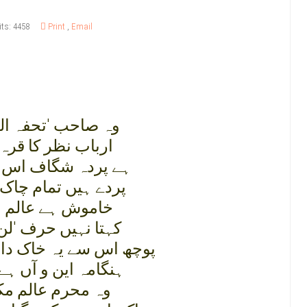
its: 4458
Print
,
Email
وہ صاحب 'تحفہ ال
ارباب نظر کا قرہ 
ہے پردہ شگاف اس ک
پردے ہيں تمام چاک
خاموش ہے عالم م
کہتا نہيں حرف 'لن 
پوچھ اس سے يہ خاک داں
ہنگامہ اين و آں ہے 
وہ محرم عالم مک