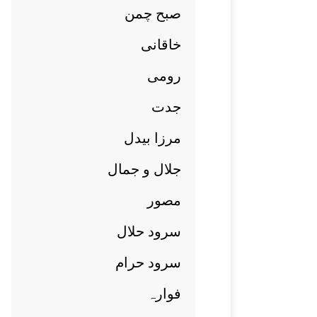
صبح چمن
خاقانی
رومی
جدت
مرزا بيدل
جلال و جمال
مصور
سرود حلال
سرود حرام
فوارہ