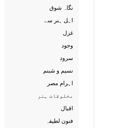
نگاہ شوق
اہل ہنر سے
غزل
وجود
سرود
نسيم و شبنم
اہرام مصر
مخلوقات ہنر
اقبال
فنون لطيفہ