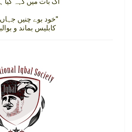
اک بات ميں کہہ گيا ہ
خود بوے چنيں جہاں تواں برد''
کابليس بماند و بوال