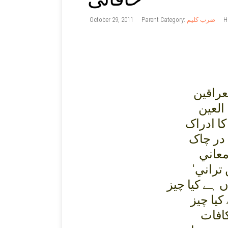
October 29, 2011
Parent Category:
ضرب کلیم
H
عراقين
العين
ا ادراک
 در چاک
عاني
'تراني
 ہے کيا چيز
کيا چيز
افات