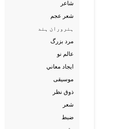
شاعر
شعر عجم
ہنروران ہند
مرد بزرگ
عالم نو
ايجاد معاني
موسيقی
ذوق نظر
شعر
ضبط