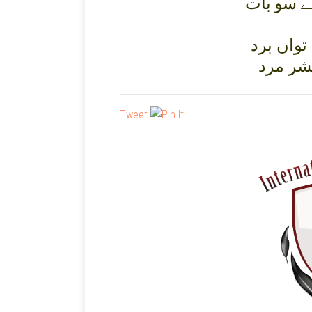
ے سو بات
بشر مرد
''
Tweet