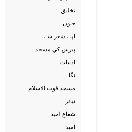
تخليق
جنوں
اپنے شعر سے
پيرس کي مسجد
ادبيات
نگاہ
مسجد قوت الاسلام
تياتر
شعاع اميد
اميد