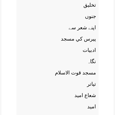
تخليق
جنوں
اپنے شعر سے
پيرس کي مسجد
ادبيات
نگاہ
مسجد قوت الاسلام
تياتر
شعاع اميد
اميد