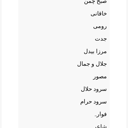
صبح چمن
خاقانی
رومی
جدت
مرزا بيدل
جلال و جمال
مصور
سرود حلال
سرود حرام
فوارہ
شاعر