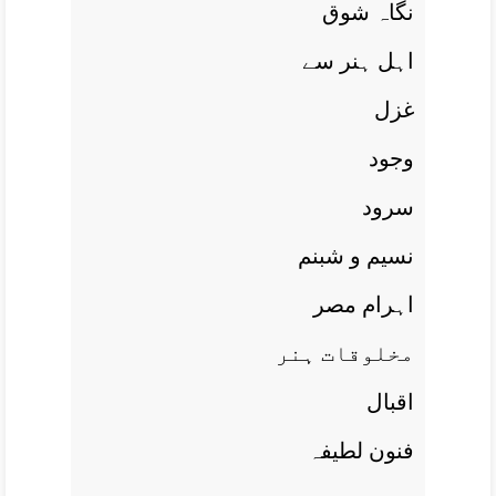
نگاہ شوق
اہل ہنر سے
غزل
وجود
سرود
نسيم و شبنم
اہرام مصر
مخلوقات ہنر
اقبال
فنون لطيفہ