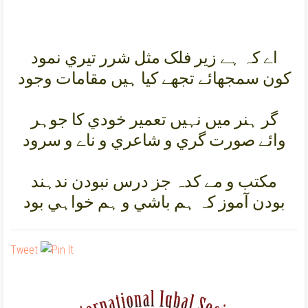
اے کہ ہے زير فلک مثل شرر تيري نمود
کون سمجھائے تجھے کيا ہيں مقامات وجود
گر ہنر ميں نہيں تعمير خودي کا جوہر
وائے صورت گري و شاعري و ناے و سرود
مکتب و مے کدہ جز درس نبودن ندہند
بودن آموز کہ ہم باشي و ہم خواہي بود
Tweet