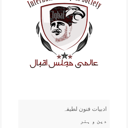
ادبيات فنون لطيفہ
دين و ہنر