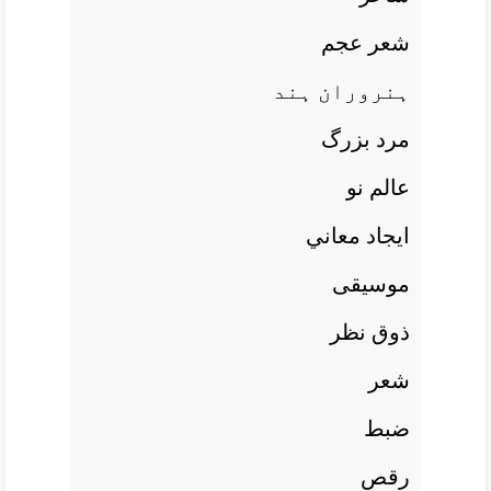
شعر عجم
ہنروران ہند
مرد بزرگ
عالم نو
ايجاد معاني
موسيقی
ذوق نظر
شعر
ضبط
رقص