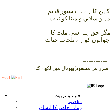
کہن کا ہے يہ دستور قديم
دہ و ساقي و مينا کو ثبات
مگر حق ہے اسي ملت کا
جوانوں کو ہے تلخاب حيات
--------------
 سرراس مسعود)بھوپال ميں لکھے گئے
Tweet
تعليم و تربيت
مقصود
زمانہ حاضر کا انسان