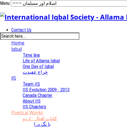
Menu
Contact Us
Home
Iqbal
Time line
Life of Allama Iqbal
One Day of Iqbal
خراج عقیدت
IIS
Team IIS
IIS Evolution 2009 - 2013
Canada Chapter
About IIS
IIS Chapters
Poetical Works
کلیات اقبال - اردو
با نگ درا