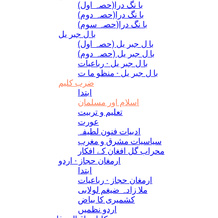
(با نگ درا(حصہ اول
(با نگ درا(حصہ دوم
(با نگ درا(حصہ سوم
با ل جبر یل
(با ل جبر یل (حصہ اول
(با ل جبر یل (حصہ دوم
با ل جبر یل - رباعيات
با ل جبر یل - منظو ما ت
ضرب کلیم
ابتدا
اسلام اور مسلمان
تعلیم و تربیت
عورت
ادبیات فنون لطیفہ
سیاسیات مشرق و مغرب
محراب گل افغان کے افکار
ارمغان حجاز - اردو
ابتدا
ارمغان حجاز - رباعیات
ملا زادہ ضیغم لولابی
کشمیری کا بیاض
اردو نظمیں