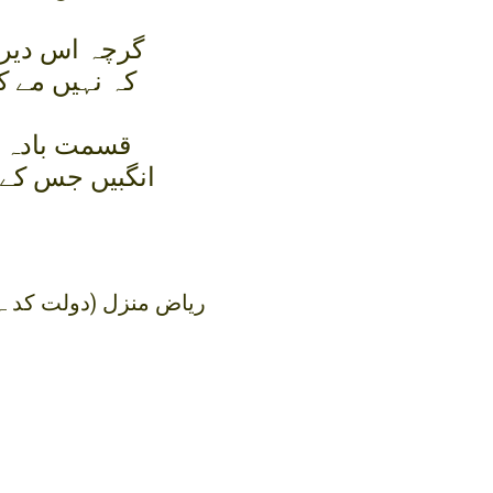
گرچہ اس دير 
کہ نہيں مے ک
قسمت بادہ 
انگبيں جس کے 
رياض منزل (دولت کد ہ