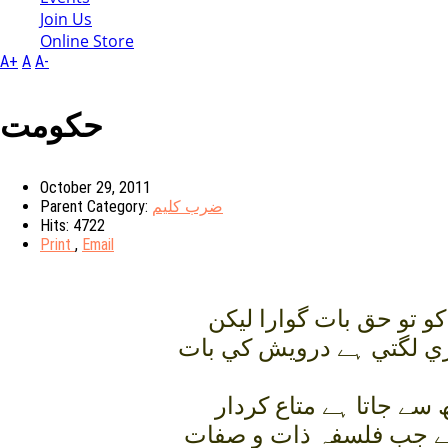
Join Us
Online Store
A+
A
A-
حکومت
October 29, 2011
Parent Category:
ضرب کلیم
Hits: 4722
Print
,
Email
و تو حق بات گوارا ليکن
بري لگتي ہے درويش کي بات
 سے جاتا ہے متاع کردار
ہے جب فلسفہ ذات و صفات