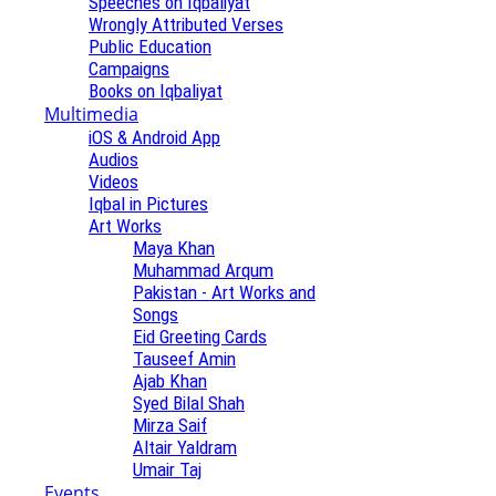
Speeches on Iqbaliyat
Wrongly Attributed Verses
Public Education
Campaigns
Books on Iqbaliyat
Multimedia
iOS & Android App
Audios
Videos
Iqbal in Pictures
Art Works
Maya Khan
Muhammad Arqum
Pakistan - Art Works and
Songs
Eid Greeting Cards
Tauseef Amin
Ajab Khan
Syed Bilal Shah
Mirza Saif
Altair Yaldram
Umair Taj
Events