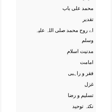
محمد علی باب
تقدير
اے روح محمد صلی اللہ علیہ
وسلم
مدنيت اسلام
امامت
فقر و راہبی
غزل
تسليم و رضا
نکتہ توحيد