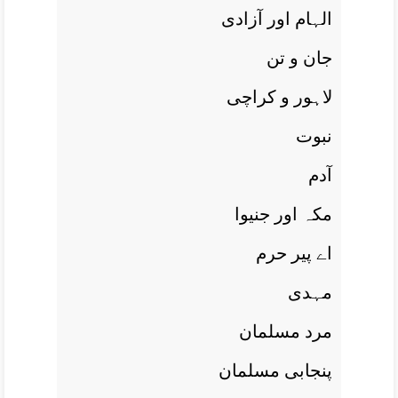
الہام اور آزادی
جان و تن
لاہور و کراچی
نبوت
آدم
مکہ اور جنيوا
اے پير حرم
مہدی
مرد مسلمان
پنجابی مسلمان