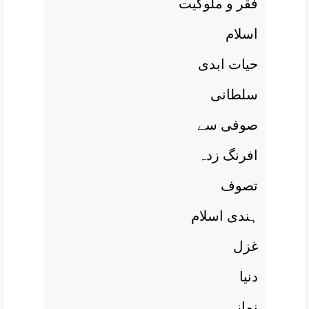
فقر و ملوکيت
اسلام
حيات ابدی
سلطانی
صوفی سے
افرنگ زدہ
تصوف
ہندی اسلام
غزل
دنيا
نماز