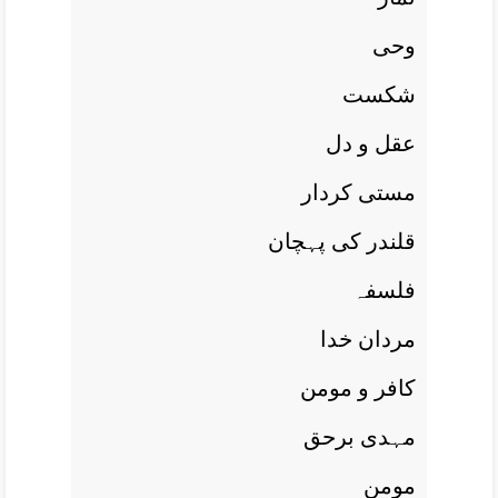
وحی
شکست
عقل و دل
مستی کردار
قلندر کی پہچان
فلسفہ
مردان خدا
کافر و مومن
مہدی برحق
مومن