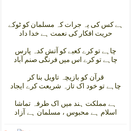
ہے کس کی يہ جرات کہ مسلمان کو ٹوکے
حريت افکار کی نعمت ہے خدا داد
چاہے تو کرے کعبے کو آتش کدہ پارس
چاہے تو کرے اس ميں فرنگی صنم آباد
قرآن کو بازيچہ تاويل بنا کر
چاہے تو خود اک تازہ شريعت کرے ايجاد
ہے مملکت ہند ميں اک طرفہ تماشا
اسلام ہے محبوس ، مسلمان ہے آزاد