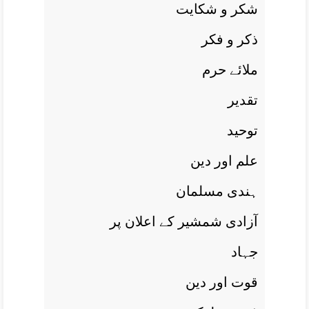
شکر و شکايت
ذکر و فکر
ملائے حرم
تقدير
توحيد
علم اور دين
ہندی مسلمان
آزادی شمشير کے اعلان پر
جہاد
قوت اور دين