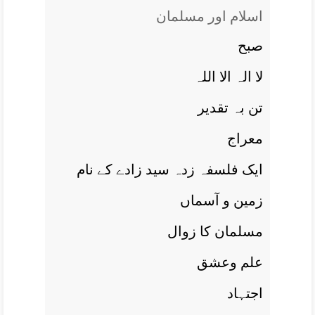
اسلام اور مسلمان
صبح
لا الہ الا اللہ
تن بہ تقدير
معراج
ايک فلسفہ زدہ سيد زادے کے نام
زمين و آسماں
مسلمان کا زوال
علم وعشق
اجتہاد