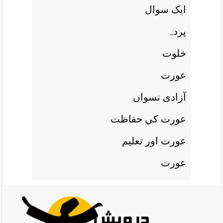
ايک سوال
پردہ
خلوت
عورت
آزادی نسواں
عورت کي حفاظت
عورت اور تعليم
عورت