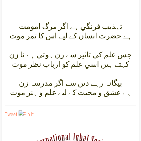
تہذيب فرنگي ہے اگر مرگ امومت
ہے حضرت انساں کے ليے اس کا ثمر موت
جس علم کي تاثير سے زن ہوتي ہے نا زن
کہتے ہيں اسي علم کو ارباب نظر موت
بيگانہ رہے ديں سے اگر مدرسہ زن
ہے عشق و محبت کے ليے علم و ہنر موت
Tweet