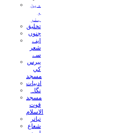
دين
و
ہنر
تخليق
جنوں
اپنے
شعر
سے
پيرس
کي
مسجد
ادبيات
نگاہ
مسجد
قوت
الاسلام
تياتر
شعاع