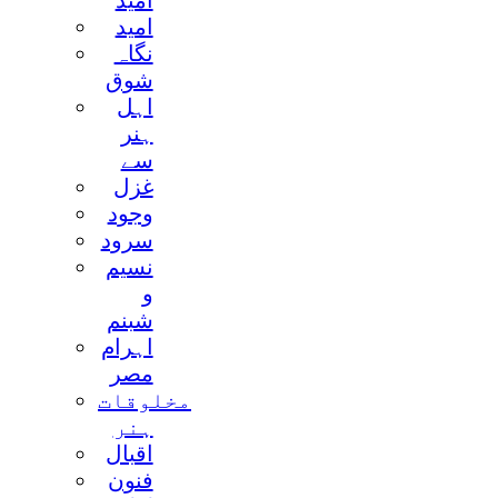
اميد
اميد
نگاہ
شوق
اہل
ہنر
سے
غزل
وجود
سرود
نسيم
و
شبنم
اہرام
مصر
مخلوقات
ہنر
اقبال
فنون