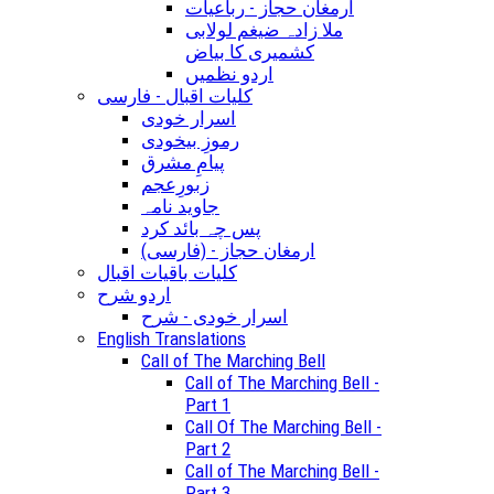
ارمغان حجاز - رباعیات
ملا زادہ ضیغم لولابی
کشمیری کا بیاض
اردو نظمیں
کلیات اقبال - فارسی
اسرار خودی
رموزِ بیخودی
پیامِ مشرق
زبورِعجم
جاوید نامہ
پس چہ بائد کرد
(ارمغان حجاز - (فارسی
کلیات باقیات اقبال
اردو شرح
اسرار خودی - شرح
English Translations
Call of The Marching Bell
Call of The Marching Bell -
Part 1
Call Of The Marching Bell -
Part 2
Call of The Marching Bell -
Part 3