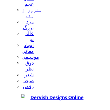
عجم
ہنروران
ہند
مرد
بزرگ
عالم
نو
ايجاد
معاني
موسيقی
ذوق
نظر
شعر
ضبط
رقص