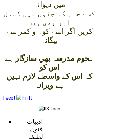
ميں ديوانہ
کسے خبر کہ جنوں ميں کمال
اور بھي ہيں
کريں اگر اسے کوہ و کمر سے
بيگانہ
ہجوم مدرسہ بھي سازگار ہے
اس کو
کہ اس کے واسطے لازم نہيں
ہے ويرانہ
Tweet
ادبيات
فنون
لطيفہ