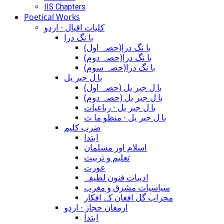
IIS Chapters
Poetical Works
کلیات اقبال - اردو
با نگ درا
(با نگ درا(حصہ اول
(با نگ درا(حصہ دوم
(با نگ درا(حصہ سوم
با ل جبر یل
(با ل جبر یل (حصہ اول
(با ل جبر یل (حصہ دوم
با ل جبر یل - رباعيات
با ل جبر یل - منظو ما ت
ضرب کلیم
ابتدا
اسلام اور مسلمان
تعلیم و تربیت
عورت
ادبیات فنون لطیفہ
سیاسیات مشرق و مغرب
محراب گل افغان کے افکار
ارمغان حجاز - اردو
ابتدا