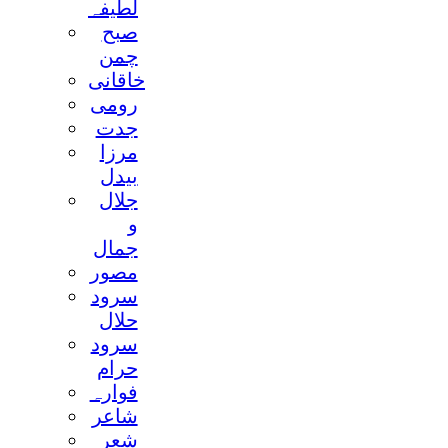
لطيفہ
صبح
چمن
خاقانی
رومی
جدت
مرزا
بيدل
جلال
و
جمال
مصور
سرود
حلال
سرود
حرام
فوارہ
شاعر
شعر