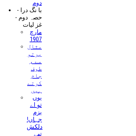
دوم
با نگ درا -
حصہ دوم -
غز ليات
مارچ
1907
مثال
پرتو
مے ،
طوف
جام
کرتے
ہيں
يوں
تو اے
بزم
جہاں!
دلکش
تھے