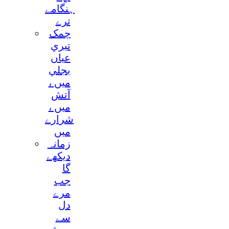
ہنگامے
ترے
چمک
تيري
عياں
بجلي
ميں ،
آتش
ميں ،
شرارے
ميں
زمانہ
ديکھے
گا
جب
مرے
دل
سے