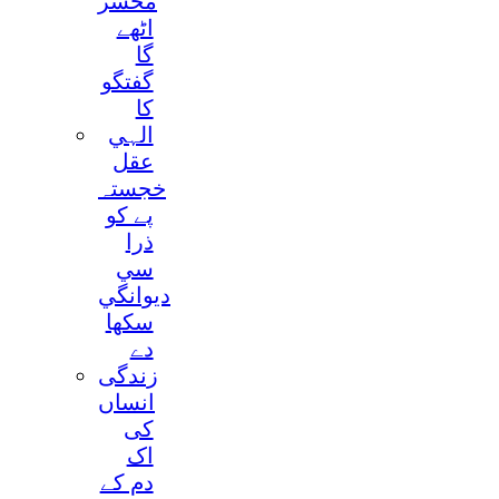
محشر
اٹھے
گا
گفتگو
کا
الہي
عقل
خجستہ
پے کو
ذرا
سي
ديوانگي
سکھا
دے
زندگی
انساں
کی
اک
دم کے