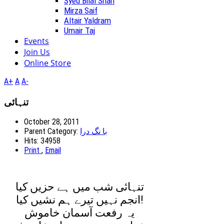
Syed Bilal Shah
Mirza Saif
Altair Yaldram
Umair Taj
Events
Join Us
Online Store
A+
A
A-
تنہائی
October 28, 2011
Parent Category:
با نگ درا
Hits: 34958
Print
,
Email
تنہائی شب ميں ہے حزيں کيا
انجم نہيں تيرے ہم نشيں کيا!
يہ رفعت آسمان خاموش