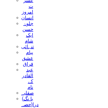
عشر
ت
امروز
انسان
جلوۂ
حسن
ايک
شام
تنہائی
پيام
عشق
فراق
عبد
القادر
کے
نام
صقليہ
(با نگ
درا(حصہ