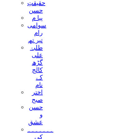
حقيقتِ
حسن
پيا م
سوامی
رام
تير تھ
طلبۂ
علی
گڑھ
کالج
کے
نام
اختر
صبح
حسن
و
عشق
۔۔۔۔۔۔۔
کی