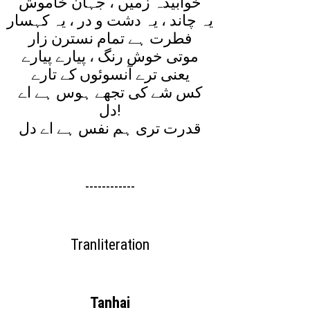
خوابيدہ زميں ، جہان خاموش
يہ چاند ، يہ دشت و در ، يہ کہسار
فطرت ہے تمام نسترن زار
موتی خوش رنگ ، پيارے پيارے
يعنی ترے آنسوئوں کے تارے
کس شے کی تجھے ہوس ہے اے
دل!
قدرت تری ہم نفس ہے اے دل
------------
Tranliteration
Tanhai