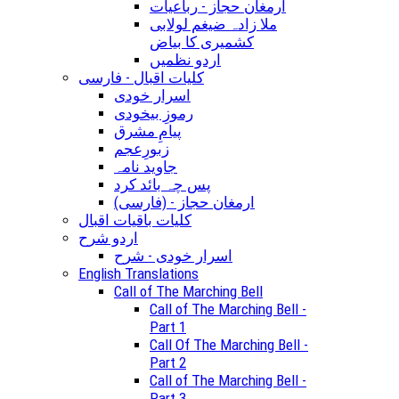
ارمغان حجاز - رباعیات
ملا زادہ ضیغم لولابی
کشمیری کا بیاض
اردو نظمیں
کلیات اقبال - فارسی
اسرار خودی
رموزِ بیخودی
پیامِ مشرق
زبورِعجم
جاوید نامہ
پس چہ بائد کرد
(ارمغان حجاز - (فارسی
کلیات باقیات اقبال
اردو شرح
اسرار خودی - شرح
English Translations
Call of The Marching Bell
Call of The Marching Bell -
Part 1
Call Of The Marching Bell -
Part 2
Call of The Marching Bell -
Part 3