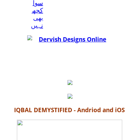
سوا
کچھ
بھی
نہيں
IQBAL DEMYSTIFIED - Andriod and iOS