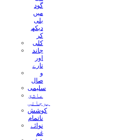
گود
ميں
بلی
ديکھ
کر
کلی
چاند
اور
تارے
و
صال
سليمی
عاشق
ہرجائی
کوشش
ناتمام
نوائے
غم