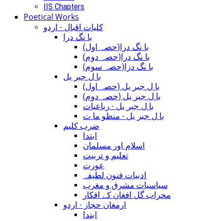
IIS Chapters
Poetical Works
کلیات اقبال - اردو
با نگ درا
(با نگ درا(حصہ اول
(با نگ درا(حصہ دوم
(با نگ درا(حصہ سوم
با ل جبر یل
(با ل جبر یل (حصہ اول
(با ل جبر یل (حصہ دوم
با ل جبر یل - رباعيات
با ل جبر یل - منظو ما ت
ضرب کلیم
ابتدا
اسلام اور مسلمان
تعلیم و تربیت
عورت
ادبیات فنون لطیفہ
سیاسیات مشرق و مغرب
محراب گل افغان کے افکار
ارمغان حجاز - اردو
ابتدا