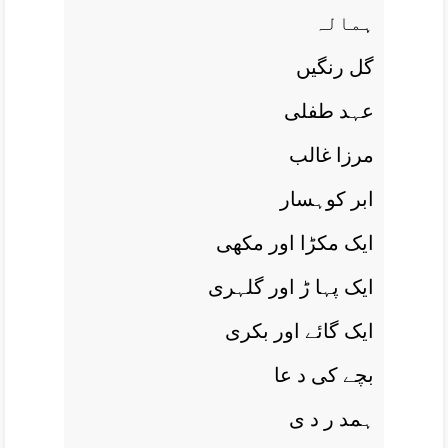
ہمالہ
گل رنگيں
عہد طفلی
مرزا غالب
ابر کوہسار
ايک مکڑا اور مکھی
ايک پہا ڑ اور گلہری
ايک گائے اور بکری
بچے کی د عا
ہمد ر د ی