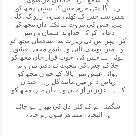
رہے گا مثل حرم جس کا آستاں مجھ کو
نفس سے جس کے کھلی ميری آرزو کی کلی
بنايا جس کی مروت نے نکتہ داں مجھ کو
دعا يہ کر کہ خداوند آسمان و زميں
کرے پھر اس کی زيارت سے شادماں مجھ کو
وہ ميرا يوسف ثانی وہ شمع محفل عشق
ہوئی ہے جس کی اخوت قرار جاں مجھ کو
جلا کے جس کی محبت نے دفتر من و تو
ہوائے عيش ميں پالا، کيا جواں مجھ کو
رياض دہر ميں مانند گل رہے خنداں
کہ ہے عزيز تر از جاں وہ جان جاں مجھ کو
شگفتہ ہو کے کلی دل کی پھول ہو جائے
يہ التجائے مسافر قبول ہو جائے