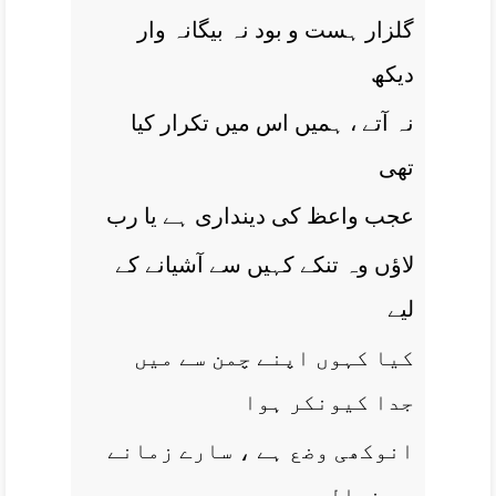
گلزار ہست و بود نہ بيگانہ وار
ديکھ
نہ آتے ، ہميں اس ميں تکرار کيا
تھی
عجب واعظ کی دينداری ہے يا رب
لاؤں وہ تنکے کہيں سے آشيانے کے
ليے
کيا کہوں اپنے چمن سے ميں
جدا کيونکر ہوا
انوکھی وضع ہے ، سارے زمانے
سے نرالے ہيں