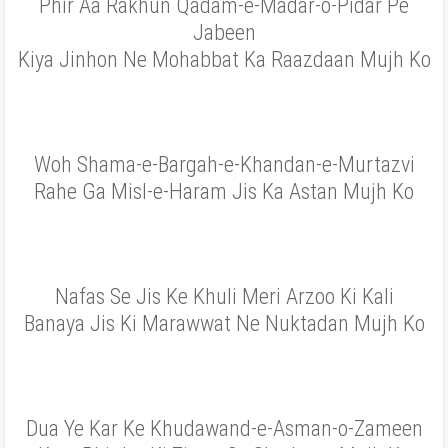
Phir Aa Rakhun Qadam-e-Madar-o-Pidar Pe
Jabeen
Kiya Jinhon Ne Mohabbat Ka Raazdaan Mujh Ko
Woh Shama-e-Bargah-e-Khandan-e-Murtazvi
Rahe Ga Misl-e-Haram Jis Ka Astan Mujh Ko
Nafas Se Jis Ke Khuli Meri Arzoo Ki Kali
Banaya Jis Ki Marawwat Ne Nuktadan Mujh Ko
Dua Ye Kar Ke Khudawand-e-Asman-o-Zameen