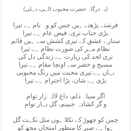
(بہ درگاہ حضرت محبوب الہی، دہلی)
فرشتے پڑھتے ہيں جس کو وہ نام ہے تيرا
بڑی جناب تری، فيض عام ہے تيرا
ستارے عشق کے تيری کشش سے ہيں قائم
نظام مہر کی صورت نظام ہے تيرا
تری لحد کی زيارت ہے زندگی دل کی
مسيح و خضر سے اونچا مقام ہے تيرا
نہاں ہے تيری محبت ميں رنگ محبوبی
بڑی ہے شان، بڑا احترام ہے تيرا
اگر سياہ دلم، داغ لالہ زار توام
و گر کشادہ جبينم، گل بہار توام
چمن کو چھوڑ کے نکلا ہوں مثل نکہت گل
ہوا ہے صبر کا منظور امتحاں مجھ کو