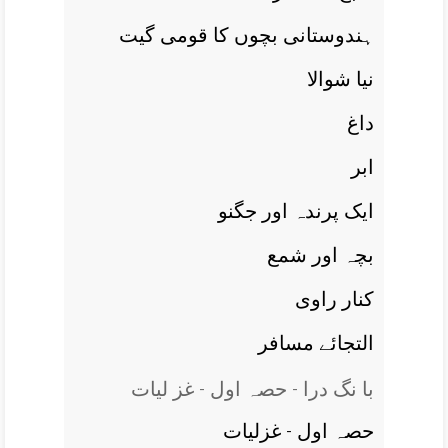
ہندوستانی بچوں کا قومی گيت
نيا شوالا
داغ
ابر
ايک پرندہ اور جگنو
بچہ اور شمع
کنار راوی
التجائے مسافر
با نگ درا - حصہ اول - غز ليات
حصہ اول - غزلیات