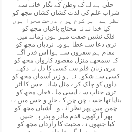
چلی ہے لے کے وطن کے نگار خانے سے
شراب علم کی لذت کشاں کشاں مجھ کو
نظر ہے ابر کرم پر ، درخت صحرا ہوں
کيا خدا نے نہ محتاج باغباں مجھ کو
فلک نشيں صفت مہر ہوں زمانے ميں
تری دعا سے عطا ہو وہ نردباں مجھ کو
مقام ہم سفروں سے ہوا اس قدر آگے
کہ سمجھے منزل مقصود کارواں مجھ کو
مری زبان قلم سے کسی کا دل نہ دکھے
کسی سے شکوہ نہ ہو زير آسماں مجھ کو
دلوں کو چاک کرے مثل شانہ جس کا اثر
تری جناب سے ايسی ملے فغاں مجھ کو
بنايا تھا جسے چن چن کے خار و خس ميں نے
چمن ميں پھر نظر آئے وہ آشياں مجھ کو
پھر آ رکھوں قدم مادر و پدر پہ جبيں
کيا جنھوں نے محبت کا رازداں مجھ کو
وہ شمع بارگہ خاندان مرتضوی