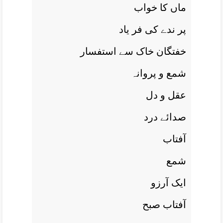
ماں کا خواب
پر ندے کی فر ياد
خفتگان خاک سے استفسار
شمع و پروانہ
عقل و دل
صدائے درد
آفتاب
شمع
ايک آرزو
آفتاب صبح