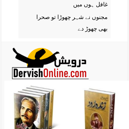
غافل ہوں ميں
مجنوں نے شہر چھوڑا تو صحرا
بھی چھوڑ دے