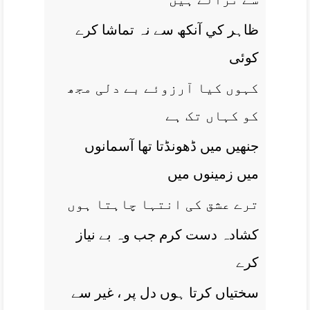
ظاہر کي آنکھ سے نہ تماشا کرے
کوئی
کہوں کيا آرزوئے بے دلی مجھ
کو کہاں تک ہے
جنھيں ميں ڈھونڈتا تھا آسمانوں
ميں زمينوں ميں
ترے عشق کی انتہا چاہتا ہوں
کشادہ دست کرم جب وہ بے نياز
کرے
سختياں کرتا ہوں دل پر ، غير سے