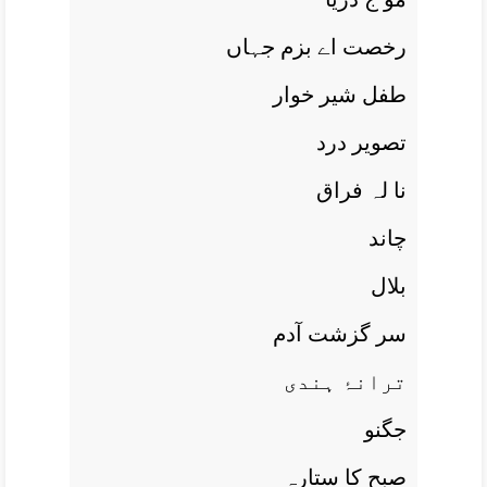
رخصت اے بزم جہاں
طفل شير خوار
تصوير درد
نا لہ فراق
چاند
بلال
سر گزشت آدم
ترانۂ ہندی
جگنو
صبح کا ستارہ