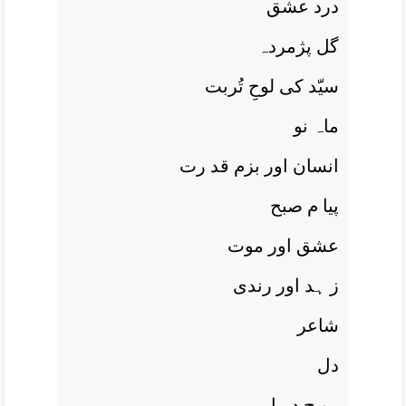
درد عشق
گل پژمردہ
سیّد کی لوحِ تُربت
ماہ نو
انسان اور بزم قد رت
پيا م صبح
عشق اور موت
ز ہد اور رندی
شاعر
دل
مو ج دريا