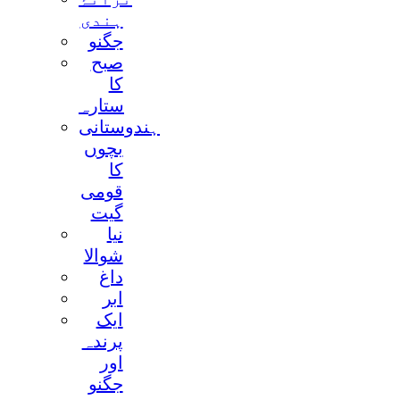
ہندی
جگنو
صبح
کا
ستارہ
ہندوستانی
بچوں
کا
قومی
گيت
نيا
شوالا
داغ
ابر
ايک
پرندہ
اور
جگنو