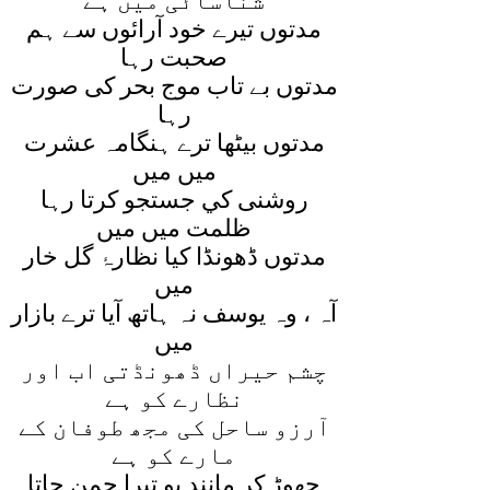
شناسائی ميں ہے
مدتوں تيرے خود آرائوں سے ہم
صحبت رہا
مدتوں بے تاب موج بحر کی صورت
رہا
مدتوں بيٹھا ترے ہنگامہ عشرت
ميں ميں
روشنی کي جستجو کرتا رہا
ظلمت ميں ميں
مدتوں ڈھونڈا کيا نظارۂ گل خار
ميں
آہ ، وہ يوسف نہ ہاتھ آيا ترے بازار
ميں
چشم حيراں ڈھونڈتی اب اور
نظارے کو ہے
آرزو ساحل کی مجھ طوفان کے
مارے کو ہے
چھوڑ کر مانند بو تيرا چمن جاتا