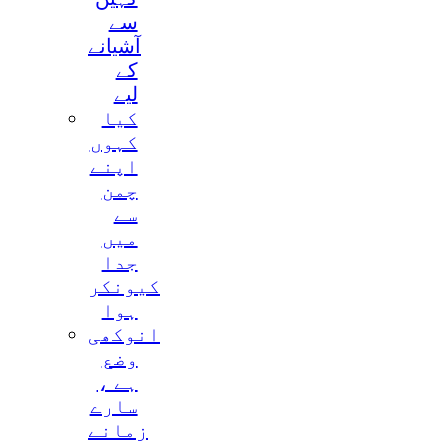
سے
آشيانے
کے
ليے
کيا
کہوں
اپنے
چمن
سے
ميں
جدا
کيونکر
ہوا
انوکھی
وضع
ہے ،
سارے
زمانے