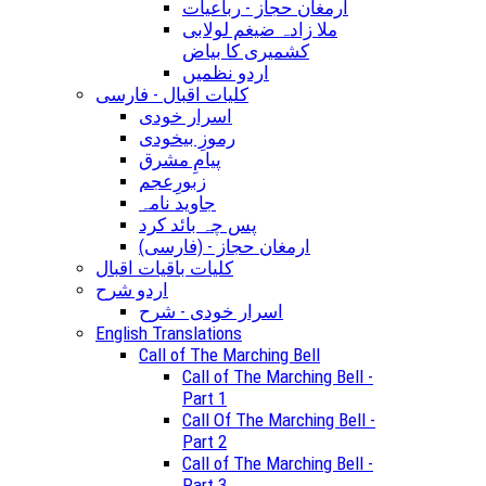
ارمغان حجاز - رباعیات
ملا زادہ ضیغم لولابی
کشمیری کا بیاض
اردو نظمیں
کلیات اقبال - فارسی
اسرار خودی
رموزِ بیخودی
پیامِ مشرق
زبورِعجم
جاوید نامہ
پس چہ بائد کرد
(ارمغان حجاز - (فارسی
کلیات باقیات اقبال
اردو شرح
اسرار خودی - شرح
English Translations
Call of The Marching Bell
Call of The Marching Bell -
Part 1
Call Of The Marching Bell -
Part 2
Call of The Marching Bell -
Part 3