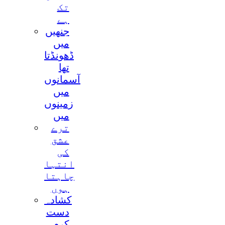
تک
ہے
جنھيں
ميں
ڈھونڈتا
تھا
آسمانوں
ميں
زمينوں
ميں
ترے
عشق
کی
انتہا
چاہتا
ہوں
کشادہ
دست
کرم