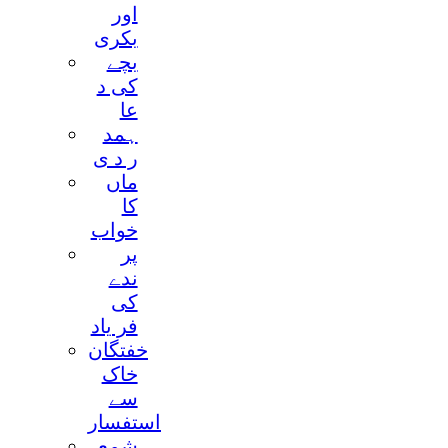
اور
بکری
بچے
کی د
عا
ہمد
ر د ی
ماں
کا
خواب
پر
ندے
کی
فر ياد
خفتگان
خاک
سے
استفسار
شمع