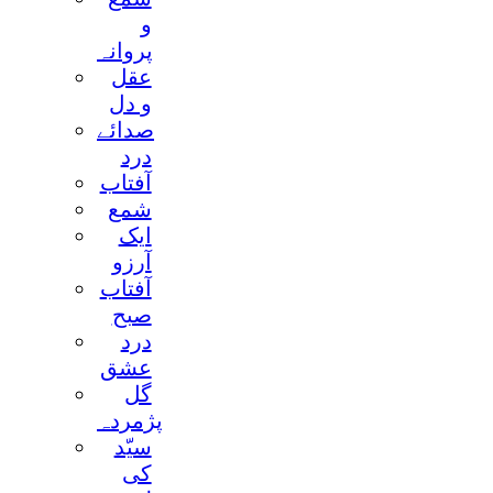
و
پروانہ
عقل
و دل
صدائے
درد
آفتاب
شمع
ايک
آرزو
آفتاب
صبح
درد
عشق
گل
پژمردہ
سیّد
کی