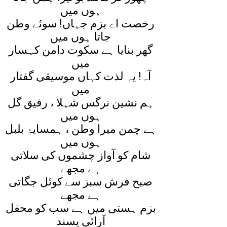
ہوں ميں
رخصت اے بزم جہاں! سوئے وطن
جاتا ہوں ميں
گھر بنايا ہے سکوت دامن کہسار
ميں
آہ! يہ لذت کہاں موسيقی گفتار
ميں
ہم نشين نرگس شہلا ، رفيق گل
ہوں ميں
ہے چمن ميرا وطن ، ہمسايۂ بلبل
ہوں ميں
شام کو آواز چشموں کی سلاتی
ہے مجھے
صبح فرش سبز سے کوئل جگاتی
ہے مجھے
بزم ہستی ميں ہے سب کو محفل
آرائی پسند