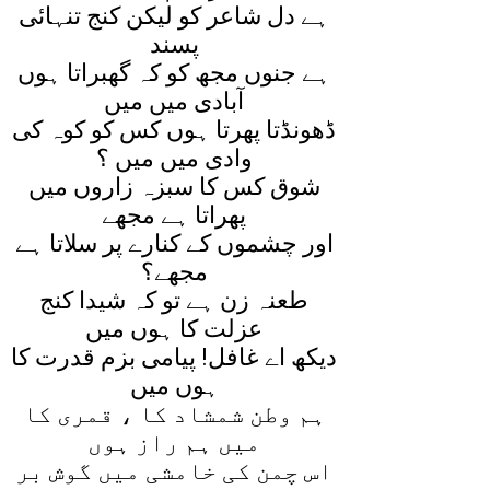
ہے دل شاعر کو ليکن کنج تنہائی
پسند
ہے جنوں مجھ کو کہ گھبراتا ہوں
آبادی ميں ميں
ڈھونڈتا پھرتا ہوں کس کو کوہ کی
وادی ميں ميں ؟
شوق کس کا سبزہ زاروں ميں
پھراتا ہے مجھے
اور چشموں کے کنارے پر سلاتا ہے
مجھے؟
طعنہ زن ہے تو کہ شيدا کنج
عزلت کا ہوں ميں
ديکھ اے غافل! پيامی بزم قدرت کا
ہوں ميں
ہم وطن شمشاد کا ، قمری کا
ميں ہم راز ہوں
اس چمن کی خامشی ميں گوش بر