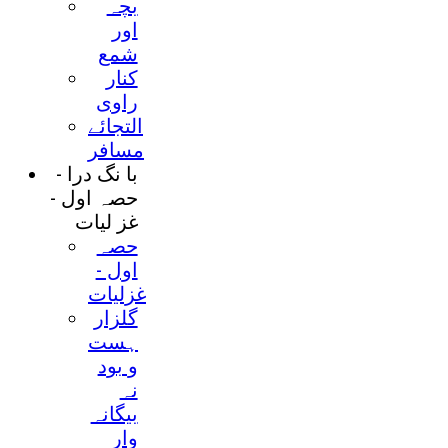
بچہ
اور
شمع
کنار
راوی
التجائے
مسافر
با نگ درا -
حصہ اول -
غز ليات
حصہ
اول -
غزلیات
گلزار
ہست
و بود
نہ
بيگانہ
وار