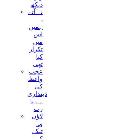
ديکھ
نہ آتے
،
ہميں
اس
ميں
تکرار
کيا
تھی
عجب
واعظ
کی
دينداری
ہے يا
رب
لاؤں
وہ
تنکے
کہيں