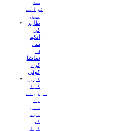
سے
نرالے
ہيں
ظاہر
کي
آنکھ
سے
نہ
تماشا
کرے
کوئی
کہوں
کيا
آرزوئے
بے
دلی
مجھ
کو
کہاں