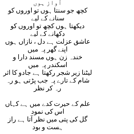
آواز ہوں
کچھ جو سنتا ہوں تو اوروں کو
سنانے کے ليے
ديکھتا ہوں کچھ تو اوروں کو
دکھانے کے ليے
عاشق عزلت ہے دل ، نازاں ہوں
اپنے گھر پہ ميں
خندہ زن ہوں مسند دارا و
اسکندر پہ ميں
ليٹنا زير شجر رکھتا ہے جادو کا اثر
شام کے تارے پہ جب پڑتی ہو رہ
رہ کر نظر
علم کے حيرت کدے ميں ہے کہاں
اس کی نمود
گل کی پتی ميں نظر آتا ہے راز
ہست و بود