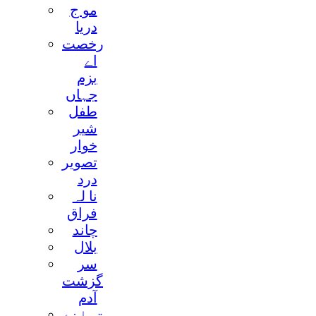
مو ج
دريا
رخصت
اے
بزم
جہاں
طفل
شير
خوار
تصوير
درد
نا لہ
فراق
چاند
بلال
سر
گزشت
آدم
ترانۂ