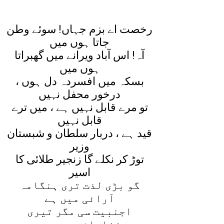
رخصت اے بزم جہاں! سوئے وطن
جاتا ہوں ميں
آہ! اس آباد ويرانے ميں گھبراتا
ہوں ميں
بسکہ ميں افسردہ دل ہوں ،
درخور محفل نہيں
تو مرے قابل نہيں ہے ، ميں ترے
قابل نہيں
قيد ہے ، دربار سلطان و شبستان
وزير
توڑ کر نکلے گا زنجير طلائی کا
اسير
گو بڑی لذت تری ہنگامہ
آرائی ميں ہے
اجنبيت سی مگر تيری