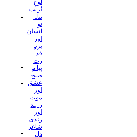
لوحِ
تُربت
ماہ
نو
انسان
اور
بزم
قد
رت
پيا م
صبح
عشق
اور
موت
ز ہد
اور
رندی
شاعر
دل