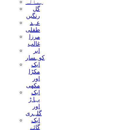
ہمالہ
گل
رنگيں
عہد
طفلی
مرزا
غالب
ابر
کوہسار
ايک
مکڑا
اور
مکھی
ايک
پہا ڑ
اور
گلہری
ايک
گائے