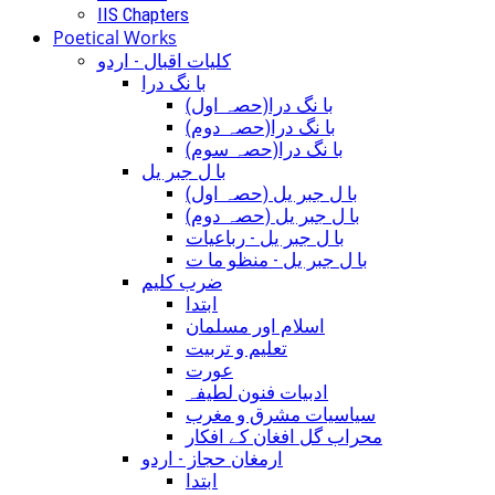
IIS Chapters
Poetical Works
کلیات اقبال - اردو
با نگ درا
(با نگ درا(حصہ اول
(با نگ درا(حصہ دوم
(با نگ درا(حصہ سوم
با ل جبر یل
(با ل جبر یل (حصہ اول
(با ل جبر یل (حصہ دوم
با ل جبر یل - رباعيات
با ل جبر یل - منظو ما ت
ضرب کلیم
ابتدا
اسلام اور مسلمان
تعلیم و تربیت
عورت
ادبیات فنون لطیفہ
سیاسیات مشرق و مغرب
محراب گل افغان کے افکار
ارمغان حجاز - اردو
ابتدا