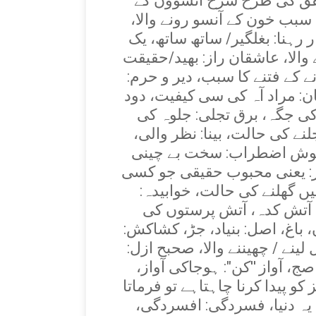
ق کی طرح سرخ آنسوؤں کے
 سبب خون کے آنسو رونے والا،
ہنا: بغلگیر/ ساتھ ساتھ، یک
والا، عاشقان راز: بھید/حقیقت
ے کے فتنے کا سبب، دیر و حرم:
ن: مراد آہ کی سی کیفیت، دود
 کی جگہ، برق تجلی: جلوہ کی
ے کی حالت، بینا: نظر والی،
وش اضطراب: سخت بے چینی
از: یعنی محبوب حقیقی جو کسی
یں گھلنے کی حالت، خوابیدہ:
 آتش کدہ، آتش پرستوں کی
 باغ، اصل: بنیاد، جڑ، کشاکش:
 لینے / چھیننے والا، صحبح ازل:
ج، آواز ''کن": ہوجاکی آواز،
 پیدا کرنا چاہتاہے تو فرماتا
 یہ دنیا، فسردگی: افسردگی،