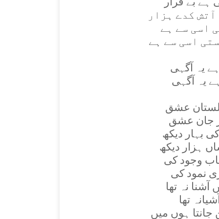
 ہے بے قرار
آتش کدے ہزار
 اسی سے ہے
ستی اسی سے ہے
ہے يہ آگہی
ے يہ آگہی
لستان عشق
وز جان عشق
کی بہار ديکھ
اں ہزار ديکھ
اب وجود کی
ی نمود کی
آشنا نہ تھا
يانہ تھا
جانتا ہوں ميں