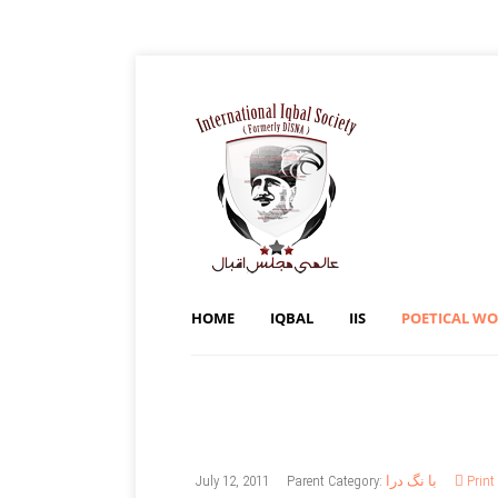
HOME
IQBAL
IIS
POETICAL W
Print
با نگ درا
Parent Category:
July 12, 2011