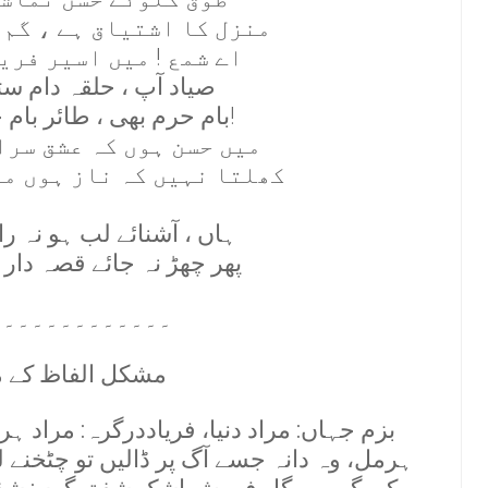
منزل کا اشتياق ہے ، گم 
اے شمع ! ميں اسير فري
صياد آپ ، حلقہ دام س
بام حرم بھی ، طائر بام حرم بھی آپ!
ميں حسن ہوں کہ عشق سرا
کھلتا نہيں کہ ناز ہوں مي
ہاں ، آشنائے لب ہو نہ ر
پھر چھڑ نہ جائے قصہ دار
۔۔۔۔۔۔۔۔۔۔۔۔۔
مشکل الفاظ کے 
بزم جہاں: مراد دنیا، فریاددرگرہ: مراد ہرو
ہرمل، وہ دانہ جسے آگ پر ڈالیں تو چٹخنے