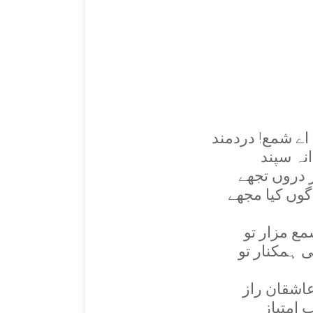
اے شمع! دردمند
نہ سپند
دروں تجھے
وں کيا مجھے
ع مزار تو
 ہمکنار تو
اشقان راز
 امتياز