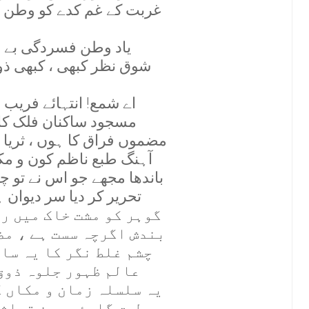
غربت کے غم کدے کو وطن ج
ياد وطن فسردگی بے 
شوق نظر کبھی ، کبھی ذ
اے شمع! انتہائے فريب 
مسجود ساکنان فلک کا 
مضموں فراق کا ہوں ، ثريا
آہنگ طبع ناظم کون و مک
باندھا مجھے جو اس نے تو 
تحرير کر ديا سر ديوان
گوہر کو مشت خاک ميں ر
بندش اگرچہ سست ہے ، مض
چشم غلط نگر کا يہ سا
عالم ظہور جلوہ ذوق
يہ سلسلہ زمان و مکاں ک
طوق گلوئے حسن تماشا