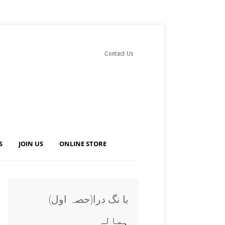
Contact Us
S
JOIN US
ONLINE STORE
(با نگ درا(حصہ اول
ہمالہ