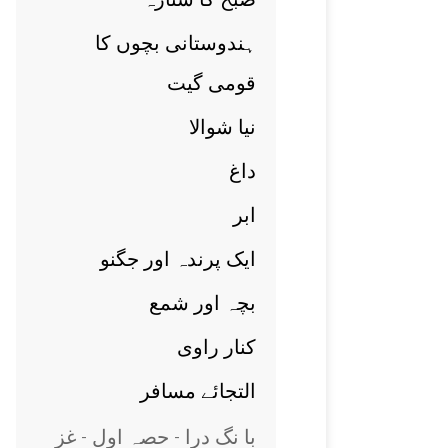
ہندوستانی بچوں کا
قومی گيت
نيا شوالا
داغ
ابر
ايک پرندہ اور جگنو
بچہ اور شمع
کنار راوی
التجائے مسافر
با نگ درا - حصہ اول - غز