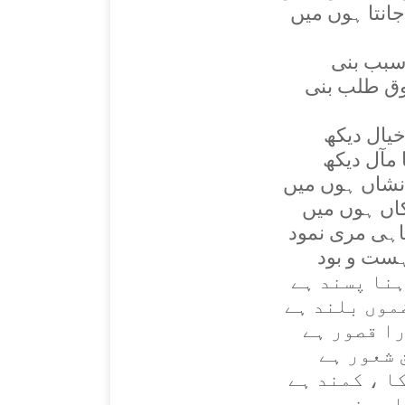
انتا ہوں ميں
سبب بنی
وق طلب بنی
خيال ديکھ
مآل ديکھ
 نشاں ہوں ميں
اں ہوں ميں
چاہی مری نمود
 ہست و بود
ہنا پسند ہے
موں بلند ہے
را قصور ہے
 شعور ہے
ا ، کمند ہے
 پسند ہے