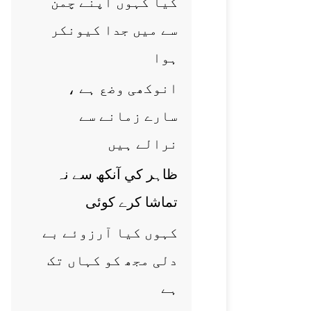
کيا کہوں اپنے چمن
سے ميں جدا کيونکر
ہوا
انوکھی وضع ہے ،
سارے زمانے سے
نرالے ہيں
ظاہر کي آنکھ سے نہ
تماشا کرے کوئی
کہوں کيا آرزوئے بے
دلی مجھ کو کہاں تک
ہے