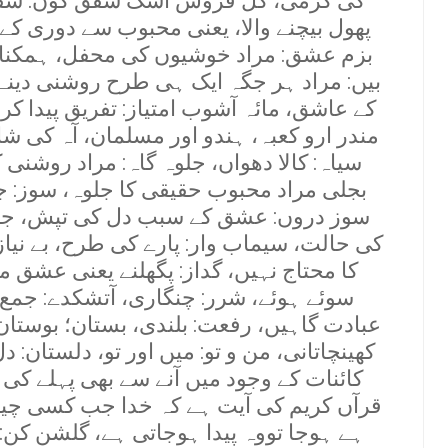
کی گرمی، گل فروش اشک شفق گوں: شف
پھول بیچنے والا، یعنی محبوب سے دوری کے
بزم عشق: مراد خوشیوں کی محفل، ہمکنار ر
بیں: مراد ہر جگہ ایک ہی طرح روشنی دینے 
کے عاشق، مائہ آشوب امتیاز: تفریق پیدا کرن
مندر ارو کعبہ، ہندو اور مسلمان، آہ کی شا
سیاہ: کالا دھواں، جلوہ گاہ: مراد روشنی
بجلی مراد محبوب حقیقی کا جلوہ، سوز: جلن
سوز دروں: عشق کے سبب دل کی تپش، ج
کی حالت، سیماب وار: پارے کی طرح، بے نی
کا محتاج نہیں، گداز: پگھلنے یعنی عشق م
سوئے ہوئے، شرر: چنگاری، آتشکدے: جمع
عبادت گاہیں، رفعت: بلندی، بستان؛ بوستان،
کھینچاتانی، من و تو: میں اور تو، دلستان: دل
کائنات کے وجود میں آنے سے بھی پہلے کی ص
قرآں کریم کی آیت ہے کہ خدا جب کسی چیز کو
ہے ہوجا تووہ پیدا ہوجاتی ہے، گلشن کن: