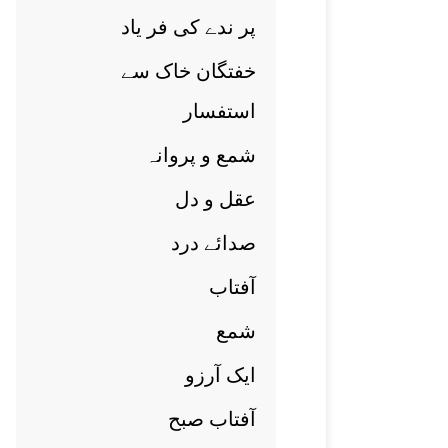
پر ندے کی فر ياد
خفتگان خاک سے
استفسار
شمع و پروانہ
عقل و دل
صدائے درد
آفتاب
شمع
ايک آرزو
آفتاب صبح