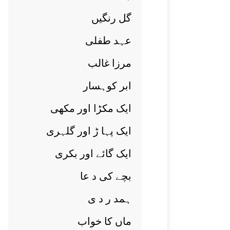
گل رنگيں
عہد طفلی
مرزا غالب
ابر کوہسار
ايک مکڑا اور مکھی
ايک پہا ڑ اور گلہری
ايک گائے اور بکری
بچے کی د عا
ہمد ر د ی
ماں کا خواب