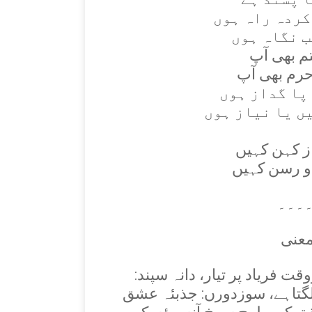
کردہ راہ ہوں
ب نگاہ ہوں
تم بھی آپ
پا گداز ہوں
ں يا نياز ہوں
از کہن کہيں
 و رسن کہيں
۔۔۔
معنی
قت فریاد پر تیار، دانہ سپند:
 لگتاہے، سوزدورں: جذبئہ عشق