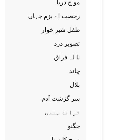
مو ج دريا
رخصت اے بزم جہاں
طفل شير خوار
تصوير درد
نا لہ فراق
چاند
بلال
سر گزشت آدم
ترانۂ ہندی
جگنو
صبح کا ستارہ