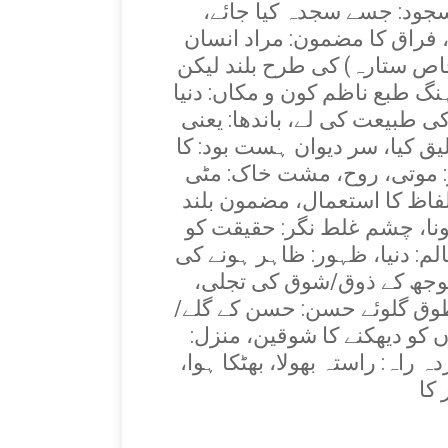
جود: جسے سجدہ کیا جائے،
، فراق کا مضمون: مراد انسان
خاص ستارہ) کی طرح بلند لیکن
گ طبع ناظم کون و مکاں: دنیا
کی طبیعت کی لے، باندھا: یعنی
، سر دیوان ہست بود: کا‎ئنات کے دیوان
 موتی، روح، مشت خاک: مٹی
اظ کا استعمال، مضمون بلند
نا، چشم غلط نگر: حقیقت کو
الم: دنیا، ظہور: ظاہر ہونے کی
وجھ کے ذوق/شوق کی تجلی،
، طوق گلوئے حسن: حسن کے گلے/
کو دیھکنے کا شوقین، منزل:
ہ راہ: راستہ بھولا، بھٹکا ہوا،