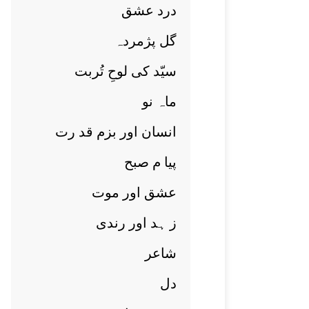
درد عشق
گل پژمردہ
سیّد کی لوحِ تُربت
ماہ نو
انسان اور بزم قد رت
پيا م صبح
عشق اور موت
ز ہد اور رندی
شاعر
دل