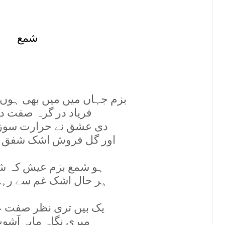
شمع
بزم جہاں ميں ميں بھی ہوں 
فرياد در گرہ صفت دا
دی عشق نے حرارت سوز 
اور گل فروش اشک شفق گ
ہو شمع بزم عيش کہ شم
ہر حال اشک غم سے رہی
يک بيں تری نظر صفت ع
ميری نگاہ مايہ آشوب