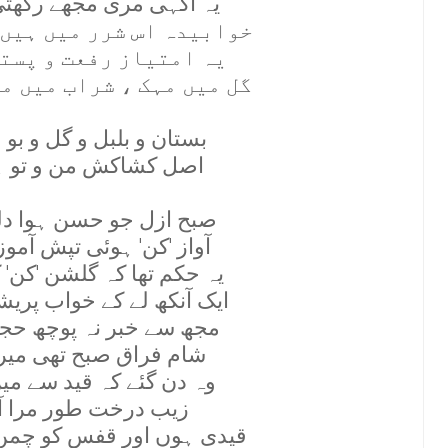
يہ آگہی مری مجھے رکھتی
خوابيدہ اس شرر ميں ہيں 
يہ امتياز رفعت و پستی
گل ميں مہک ، شراب ميں م
بستان و بلبل و گل و بو 
اصل کشاکش من و تو ہ
صبح ازل جو حسن ہوا د
آواز 'کن' ہوئی تپش آم
يہ حکم تھا کہ گلشن 'کن' 
ايک آنکھ لے کے خواب پريش
مجھ سے خبر نہ پوچھ حج
شام فراق صبح تھی مير
وہ دن گئے کہ قيد سے ميں 
زيب درخت طور مرا آش
قيدی ہوں اور قفس کو چمن 