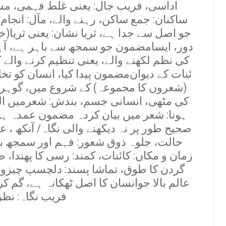
اداسی، فریب جال: یعنی غلط فہمی، مس
ساکنان: جمع ساکن، رہنے والے، مآل: انجام
جو اصل سے جدا ہے، ثریا نشان: یعنی ثریا(
دور، ایسامضمون جو سمجھ سے باہر ہے، آہن
کی نظم لکھنے والے، یعنی تنظیم کرنے والے 
مضمون پیدا کیا، انسان کو تخلیق کیا
(شعروں کا مجموعہ) کے شروع میں، گوہر:
کی مٹھی، انسانی جسم، بندش: شعرمیں الف
ہونا: شعر میں بیان کردہ مضمون عمدہ ہو
صحیح طور پر نہ دیکھنے والی نگاہ/ آنکھ ، ع
حالت، جلوہ ذوق شعور: فہم اور سمجھ ب
زمان و مکاں: کائنات، کمند: رسی کا پھندا
گردن کا طوق، تماشا پسند: دلچسپ چیزوں 
عالم بالا جوانسان کا اصل ٹھکانہ ہے، گم کرد
فریب نگاہ: نظر کا