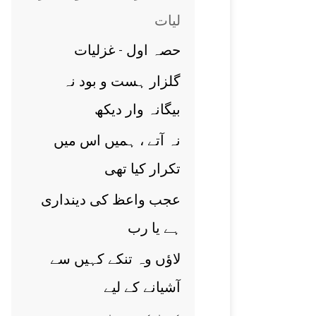
ليات
حصہ اول - غزلیات
گلزار ہست و بود نہ
بيگانہ وار ديکھ
نہ آتے ، ہميں اس ميں
تکرار کيا تھی
عجب واعظ کی دينداری
ہے يا رب
لاؤں وہ تنکے کہيں سے
آشيانے کے ليے