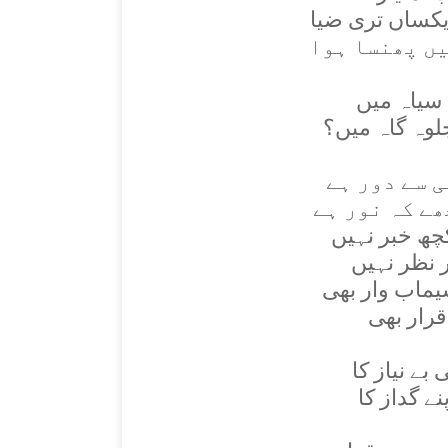
يکساں تری ضيا
يں پھنسا ہوا
 سياہ ميں
لوہ گاہ ميں؟
ی سے دور ہے
ھے کہ نور ہے
چھ خبر نہيں
ر نظر نہيں
اب وار بھی
رار بھی
بے نياز کا
ے گداز کا