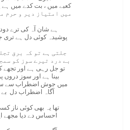
کعبے ميں ، بت کدے ميں ہے 
ميں امتياز دير و حرم م
ہے شان آہ کی ترے دود
پوشيدہ کوئی دل ہے تری ج
جلتی ہے تو کہ برق تجل
بے درد تيرے سوز کو سمج
تو جل رہی ہے اور تجھے ک
بينا ہے اور سوز دروں پ
ميں جوش اضطراب سے سيم
آگاہ اضطراب دل بے ق
تھا يہ بھی کوئی ناز کسی 
احساس دے ديا مجھے اپن