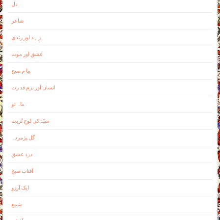
دل
شاعر
ز ہد اور رندی
عشق اور موت
پيا م صبح
انسان اور بزم قد رت
ماہ نو
سیّد کی لوحِ تُربت
گل پژمردہ
درد عشق
آفتاب صبح
ايک آرزو
شمع