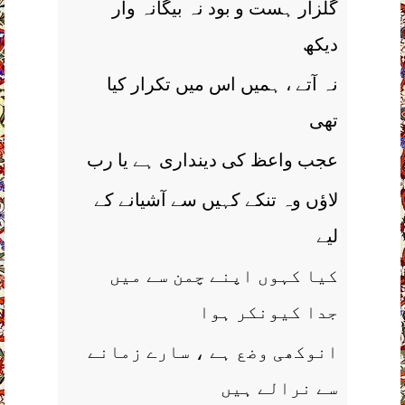
گلزار ہست و بود نہ بيگانہ وار
ديکھ
نہ آتے ، ہميں اس ميں تکرار کيا
تھی
عجب واعظ کی دينداری ہے يا رب
لاؤں وہ تنکے کہيں سے آشيانے کے
ليے
کيا کہوں اپنے چمن سے ميں
جدا کيونکر ہوا
انوکھی وضع ہے ، سارے زمانے
سے نرالے ہيں