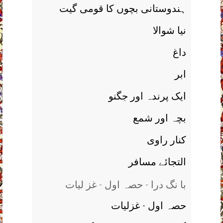
ہندوستانی بچوں کا قومی گيت
نيا شوالا
داغ
ابر
ايک پرندہ اور جگنو
بچہ اور شمع
کنار راوی
التجائے مسافر
با نگ درا - حصہ اول - غز ليات
حصہ اول - غزلیات