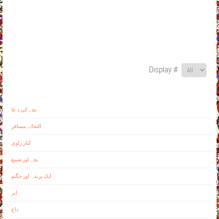
Display #
بچے کی د عا
التجائے مسافر
کنار راوی
بچہ اور شمع
ايک پرندہ اور جگنو
ابر
داغ