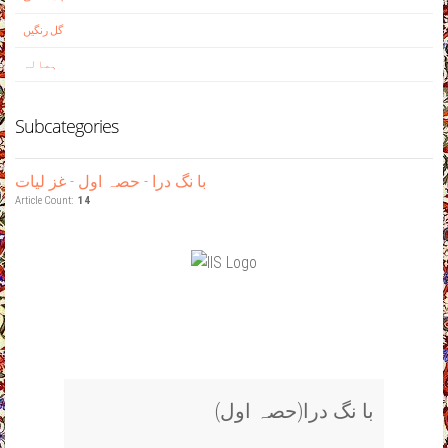
گل رنگيں
ہمالہ
Subcategories
با نگ درا - حصہ اول - غز ليات
Article Count:
14
(با نگ درا(حصہ اول