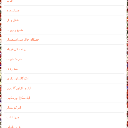
آفتاب
صدائے درد
عقل و دل
شمع و پروانہ
خفتگان خاک سے استفسار
پر ندے کی فر ياد
ماں کا خواب
ہمد ر د ی
ايک گائے اور بکری
ايک پہا ڑ اور گلہری
ايک مکڑا اور مکھی
ابر کوہسار
مرزا غالب
عہد طفلی