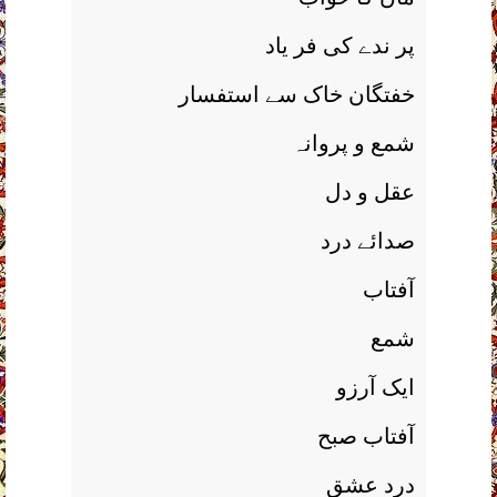
پر ندے کی فر ياد
خفتگان خاک سے استفسار
شمع و پروانہ
عقل و دل
صدائے درد
آفتاب
شمع
ايک آرزو
آفتاب صبح
درد عشق