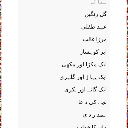
ہمالہ
گل رنگيں
عہد طفلی
مرزا غالب
ابر کوہسار
ايک مکڑا اور مکھی
ايک پہا ڑ اور گلہری
ايک گائے اور بکری
بچے کی د عا
ہمد ر د ی
ماں کا خواب