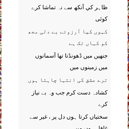
ظاہر کي آنکھ سے نہ تماشا کرے
کوئی
کہوں کيا آرزوئے بے دلی مجھ
کو کہاں تک ہے
جنھيں ميں ڈھونڈتا تھا آسمانوں
ميں زمينوں ميں
ترے عشق کی انتہا چاہتا ہوں
کشادہ دست کرم جب وہ بے نياز
کرے
سختياں کرتا ہوں دل پر ، غير سے
غافل ہوں ميں