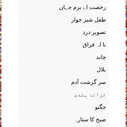
رخصت اے بزم جہاں
طفل شير خوار
تصوير درد
نا لہ فراق
چاند
بلال
سر گزشت آدم
ترانۂ ہندی
جگنو
صبح کا ستارہ