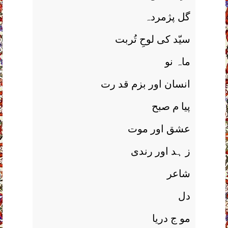
گل پژمردہ
سیّد کی لوحِ تُربت
ماہ نو
انسان اور بزم قد رت
پيا م صبح
عشق اور موت
ز ہد اور رندی
شاعر
دل
مو ج دريا