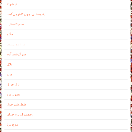
نيا شوالا
ہندوستانی بچوں کا قومی گيت
صبح کا ستارہ
جگنو
ترانۂ ہندی
سر گزشت آدم
بلال
چاند
نا لہ فراق
تصوير درد
طفل شير خوار
رخصت اے بزم جہاں
مو ج دريا