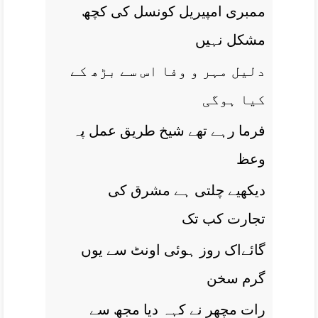
ممبری امپيريل کونسل کی کچھ
مشکل نہيں
دليل مہر و وفا اس سے بڑھ کے
کيا ہوگی
فرما رہے تھے شيخ طريق عمل پہ
وعظ
ديکھیے چلتی ہے مشرق کی
تجارت کب تک
گائےاک روز ہوئی اونٹ سے يوں
گرم سخن
رات مچھر نے کہہ ديا مجھ سے