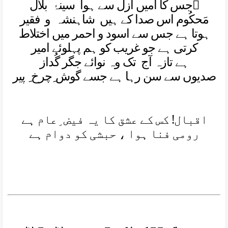
جس کا اميں ازل سے ہوا سينۂ بلال
مَحکُوم اس صدا کے ہيں شاہنشہ و فقير
ہوتا ہے جس سے اسود و احمر ميں اختلاط
کرتی ہے جو غريب کو ہم پہلوئے امير
ہے تازہ آج تک وہ نوائے جگر گُداز
صديوں سے سن رہا ہے جسے گوش ِچرخ ِ پير
اقبال! کس کے عشق کا يہ فيض ِعام ہے
رومی فنا ہوا ، حبشی کو دوام ہے