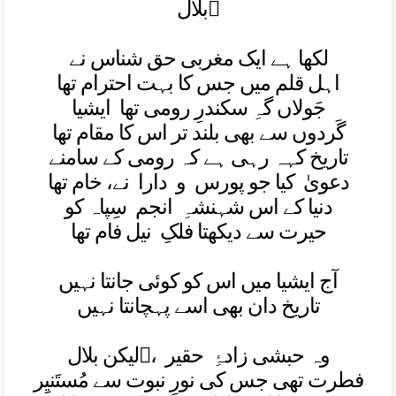
بلال
لکھا ہے ايک مغربی حق شناس نے
اہل قلم ميں جس کا بہت احترام تھا
جَولاں گہِ سکندرِ رومی تھا ايشيا
گَردوں سے بھی بلند تر اس کا مقام تھا
تاريخ کہہ رہی ہے کہ رومی کے سامنے
دعویٰ کيا جو پورس و دارا نے، خام تھا
دنيا کے اس شہنشہِ انجم سِپاہ کو
حيرت سے ديکھتا فلکِ نيل فام تھا
آج ايشيا ميں اس کو کوئی جانتا نہيں
تاريخ دان بھی اسے پہچانتا نہيں
ليکن بلال، وہ حبشی زادۂِ حقير
فطرت تھی جس کی نورِ نبوت سے مُستَنيِر