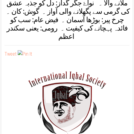
ملانے والا ۔
نوا
ۓ
جگر گداز
: دل کو جذبہ عشق
کی گرمی سے پگھلانے والی آواز ۔
گوش
: کان ۔
چرخ پیر
: بوڑھا آسمان
۔ فیض عام
: سب کو
فائدہ پہچانے کی کیفیت
۔ رومی
: یعنی سکندر
اعظم
Tweet