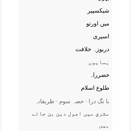
شيکسپير
ميں اورتو
اسيری
دريوزہ خلافت
ہمايوں
خضرراہ
طلوع اسلام
با نگ درا - حصہ سوم - ظریفانہ
مشرق ميں اصول دين بن جاتے
ہيں