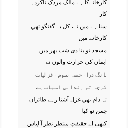
کارخانےکا ہے مالک مردک ناکردہ
کار
سنا ہے ميں نے، کل يہ گفتگو تھي
کارخانے ميں
مسجد تو بنا دی شب بھر ميں
ايماں کی حرارت والوں نے
با نگ درا - حصہ سوم - غز ليات
گرچہ تو زنداني اسباب ہے
تہ دام بھي غزل آشنا رہے طائران
چمن تو کيا
کبھی اے حقيقتِ منتظر نظر آ لِباس