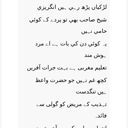
لڑکياں پڑھ رہي ہيں انگريزي
شيخ صاحب بھي تو پردے کے کوئي
حامي نہيں
يہ کوئي دن کي بات ہے اے مرد
ہوش مند
تعليم مغربی ہے بہت جرات آفريں
کچھ غم نہيں جو حضرت واعظ
ہيں تنگدست
تہذيب کے مريض کو گولی سے
فائدہ