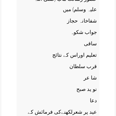
علیہ وسلم) ميں
شفاخانہ حجاز
جواب شکوہ
ساقی
تعليم اوراس کے نتائج
قرب سلطان
شا عر
نو يد صبح
دعا
عيد پر شعرلکھنےکی فرمائش کے