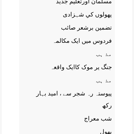
مسلمان اورتعليم جديد
پھولوں کي شہزادی
تضمين برشعر صائب
فردوس ميں ايک مکالمہ
مذ ہب
جنگ ير موک کاايک واقعہ
مذ ہب
پيوستہ رہ شجر سے ، اميد بہار
رکھ
شب معراج
پھول