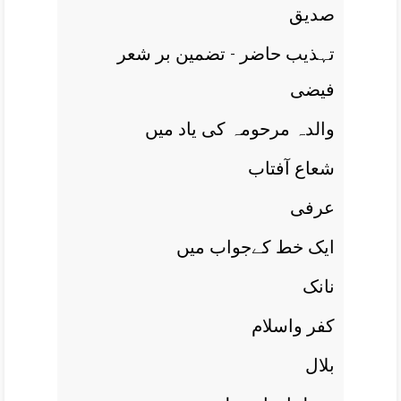
صديق
تہذيب حاضر - تضمين بر شعر
فيضی
والدہ مرحومہ کی ياد ميں
شعاع آفتاب
عرفی
ايک خط کےجواب ميں
نانک
کفر واسلام
بلال