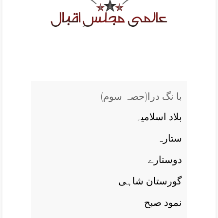
(با نگ درا(حصہ سوم
بلاد اسلاميہ
ستارہ
دوستارے
گورستان شاہی
نمود صبح