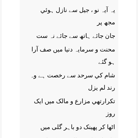
يہ آيہ نو ، جيل سے نازل ہوئي
مجھ پر
جان جائے ہاتھ سے جائے نہ ست
محنت و سرمايہ دنيا ميں صف آرا
ہو گئے
شام کي سرحد سے رخصت ہے وہ
رند لم يزل
تکرارتھي مزارع و مالک ميں ايک
روز
اٹھا کر پھينک دو باہر گلی ميں