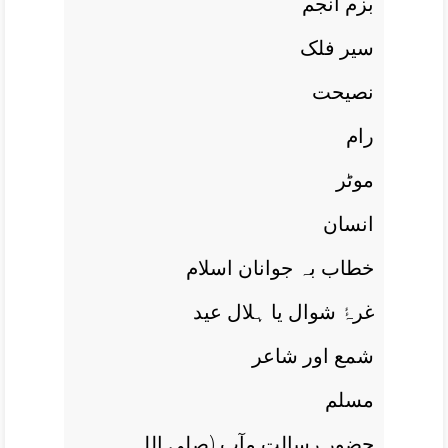
بزم انجم
سیر فلک
نصيحت
رام
موٹر
انسان
خطاب بہ جوانان اسلام
غرۂٔ شوال يا ہلال عيد
شمع اور شاعر
مسلم
حضور رسالت مآب (صلی اللہ