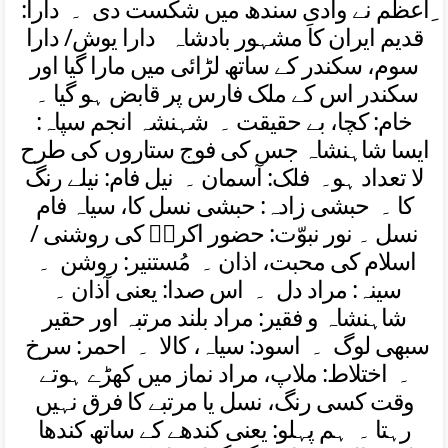
ِاعظم نے وادیِ سندھ میں شکست دی
۔ دارا:
قدیم ایران کا مشہور بادشاہ دارا یوش/ دارا
سوم، سکندر کے ساتھ لڑائی میں مارا گیا اور
سکندر اس کے ملک فارس پر قابض ہو گیا
۔
خام
: کچا، بے حقیقت ۔
شہنشہ انجم سپاہ
:
ایسا شاہنشاہ جس کی فوج ستاروں کی طرح
لا تعداد ہو
۔ فلک
: آسمان ۔
نیل فام
: نیلے رنگ
کا ۔
حبشی زادہ:
حبشی نسل کا، سیاہ فام
نسل
۔ نور نبوّت
: حضور اکرمؐ کی روشنی /
اسلام کی محبت، اذان
۔ مُستنیر
: روشن ۔
سینہ
: مراد دل ۔
اس صدا
: یعنی آذان ۔
شاہنشاہ و فقیر
: مراد بلند مرتبہ اور حقیر
سبھی لوگ
۔ اسود
: سیاہ، کالا ۔
احمر:
سرخ
۔
اختلاط
: ملاپ، مراد نماز میں کھڑے ہوتے
وقت کسی رنگ، نسل یا مرتبے کا فرق نہیں
رہتا ۔
ہم پہلو:
یعنی کندھے کے ساتھ کندھا