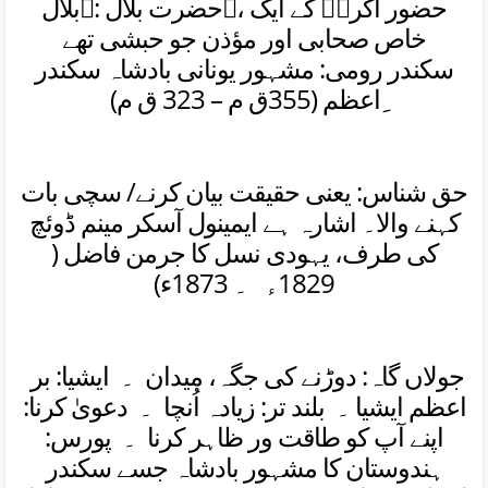
حضرت بلال، حضور اکرمؐ کے ایک
بلال:
خاص صحابی اور مؤذن جو حبشی تھے
سکندر رومی
: مشہور یونانی بادشاہ سکندر
ِاعظم (355ق م – 323 ق م)
حق شناس:
یعنی حقیقت بیان کرنے/ سچی بات
کہنے والا۔ اشارہ ہے ایمینول آسکر مینم ڈوئچ
کی طرف، یہودی نسل کا جرمن فاضل (
1829ء ۔ 1873ء)
جولاں گاہ
: دوڑنے کی جگہ، میدان ۔
ایشیا
: بر
اعظم ایشیا
۔ بلند تر
: زیادہ اُنچا ۔
دعویٰ کرنا
:
اپنے آپ کو طاقت ور ظاہر کرنا
۔ پورس
:
ہندوستان کا مشہور بادشاہ جسے سکندر