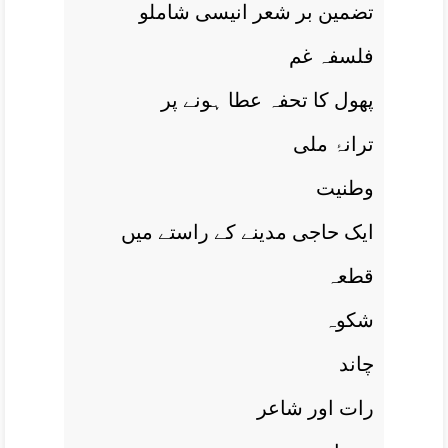
تضمين بر شعر انيسی شاملو
فلسفہ غم
پھول کا تحفہ عطا ہونے پر
ترانۂ ملی
وطنيت
ايک حاجی مدينے کے راستے ميں
قطعہ
شکوہ
چاند
رات اور شاعر