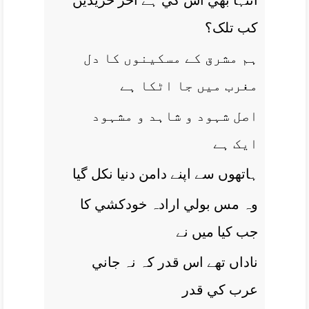
انتہا بھي اس کي ہے آخر خريديں
کب تلک؟
ہم مشرق کے مسکينوں کا دل
مغرب ميں جا اٹکا ہے
اصل شہود و شاہد و مشہود
ايک ہے
ہاتھوں سے اپنے دامن دنيا نکل گيا
وہ مس بولي ارادہ خودکشي کا
جب کيا ميں نے
ناداں تھے اس قدر کہ نہ جاني
عرب کي قدر