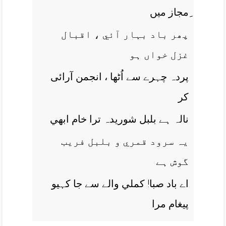
ِمجاز ميں
پھر باد بہار آئي ، اقبال
غزل خواں ہو
پردہ چہرے سے اُٹھا ، انجمن آرائی
کر
نالہ ہے بلبل شوريدہ ترا خام ابھي
يہ سرود قمري و بلبل فريب
گوش ہے
اے باد صبا! کملي والے سے جا کہيو
پيغام مرا