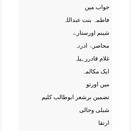
جواب ميں
فاطمہ بنت عبداللہ
شبنم اورستارے
محاصرۂ ادرنہ
غلام قادررہيلہ
ايک مکالمہ
ميں اورتو
تضمين برشعر ابوطالب کليم
شبلی وحالی
ارتقا