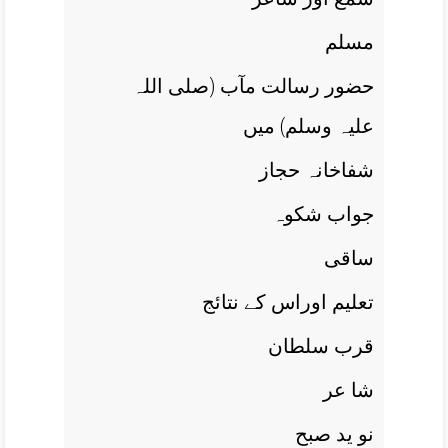
مسلم
حضور رسالت مآب (صلی اللہ
علیہ وسلم) ميں
شفاخانہ حجاز
جواب شکوہ
ساقی
تعليم اوراس کے نتائج
قرب سلطان
شا عر
نو يد صبح