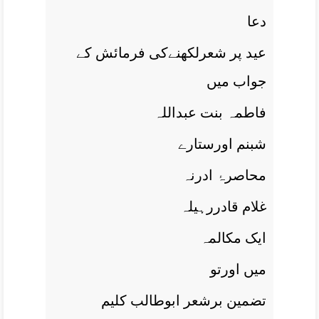
دعا
عيد پر شعرلکھنےکی فرمائش کے
جواب ميں
فاطمہ بنت عبداللہ
شبنم اورستارے
محاصرۂ ادرنہ
غلام قادررہيلہ
ايک مکالمہ
ميں اورتو
تضمين برشعر ابوطالب کليم