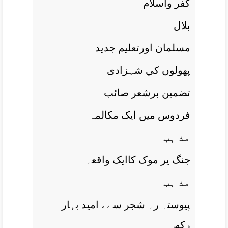
کفر واسلام
بلال
مسلمان اورتعليم جديد
پھولوں کي شہزادی
تضمين برشعر صائب
فردوس ميں ايک مکالمہ
مذ ہب
جنگ ير موک کاايک واقعہ
مذ ہب
پيوستہ رہ شجر سے ، اميد بہار
رکھ