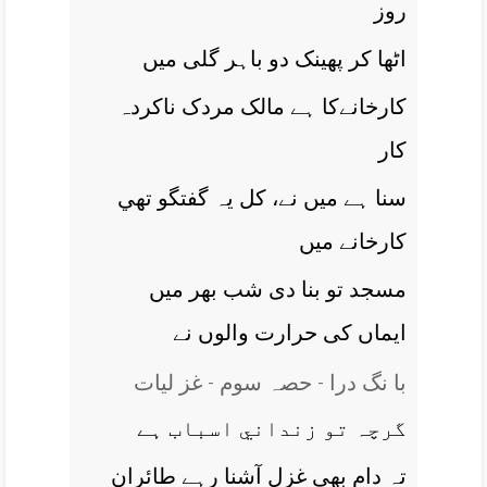
روز
اٹھا کر پھينک دو باہر گلی ميں
کارخانےکا ہے مالک مردک ناکردہ
کار
سنا ہے ميں نے، کل يہ گفتگو تھي
کارخانے ميں
مسجد تو بنا دی شب بھر ميں
ايماں کی حرارت والوں نے
با نگ درا - حصہ سوم - غز ليات
گرچہ تو زنداني اسباب ہے
تہ دام بھي غزل آشنا رہے طائران