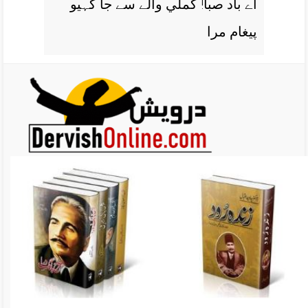
اے باد صبا! کملي والے سے جا کہيو
پيغام مرا