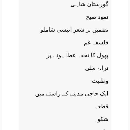
گورستان شاہی
نمود صبح
تضمين بر شعر انيسی شاملو
فلسفہ غم
پھول کا تحفہ عطا ہونے پر
ترانۂ ملی
وطنيت
ايک حاجی مدينے کے راستے ميں
قطعہ
شکوہ