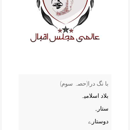
(با نگ درا(حصہ سوم
بلاد اسلاميہ
ستارہ
دوستارے