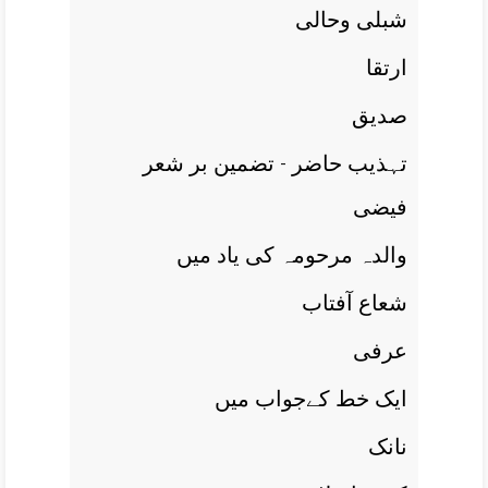
شبلی وحالی
ارتقا
صديق
تہذيب حاضر - تضمين بر شعر
فيضی
والدہ مرحومہ کی ياد ميں
شعاع آفتاب
عرفی
ايک خط کےجواب ميں
نانک