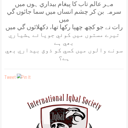
مہر عالم تاب کا پيغام بيداري ہوں ميں
سرمہ بن کر چشم انساں ميں سما جائوں گي
ميں
رات نے جو کچھ چھپا رکھا تھا، دکھلائوں گي ميں
تيرے مستوں ميں کوئي جويائے ہشياري
بھي ہے
سونے والوں ميں کسي کو ذوق بيداري بھي
ہے؟
Tweet