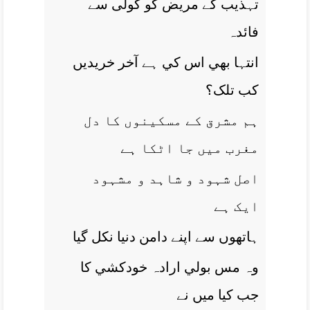
تہذيب کے مريض کو گولی سے
فائدہ
انتہا بھي اس کي ہے آخر خريديں
کب تلک؟
ہم مشرق کے مسکينوں کا دل
مغرب ميں جا اٹکا ہے
اصل شہود و شاہد و مشہود
ايک ہے
ہاتھوں سے اپنے دامن دنيا نکل گيا
وہ مس بولي ارادہ خودکشي کا
جب کيا ميں نے