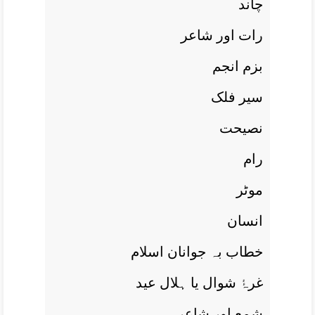
چاند
رات اور شاعر
بزم انجم
سیر فلک
نصيحت
رام
موٹر
انسان
خطاب بہ جوانان اسلام
غرۂٔ شوال يا ہلال عيد
شمع اور شاعر