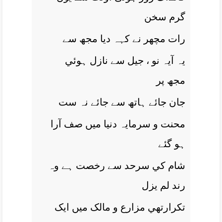
گرم سخن
رات مچھر نے کہہ ديا مجھ سے
يہ آيہ نو ، جيل سے نازل ہوئي
مجھ پر
جان جائے ہاتھ سے جائے نہ ست
محنت و سرمايہ دنيا ميں صف آرا
ہو گئے
شام کي سرحد سے رخصت ہے وہ
رند لم يزل
تکرارتھي مزارع و مالک ميں ايک