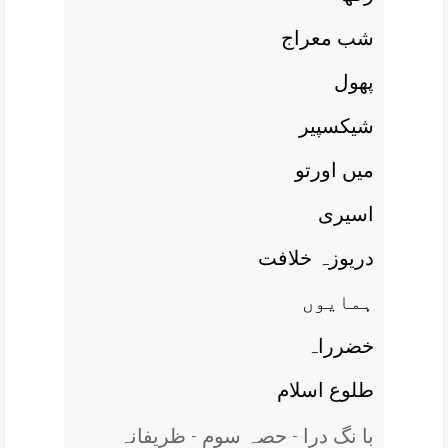
شب معراج
پھول
شيکسپير
ميں اورتو
اسيری
دريوزہ خلافت
ہمايوں
خضرراہ
طلوع اسلام
با نگ درا - حصہ سوم - ظریفانہ