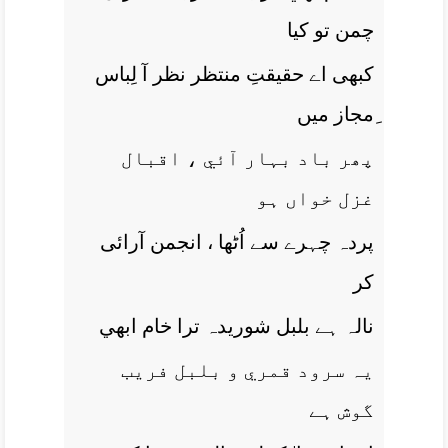
چمن تو کيا
کبھی اے حقيقتِ منتظر نظر آ لِباس
ِمجاز ميں
پھر باد بہار آئي ، اقبال
غزل خواں ہو
پردہ چہرے سے اُٹھا ، انجمن آرائی
کر
نالہ ہے بلبل شوريدہ ترا خام ابھي
يہ سرود قمري و بلبل فريب
گوش ہے