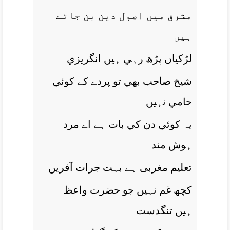
مشرق ميں اصول دين بن جاتے
ہيں
لڑکياں پڑھ رہي ہيں انگريزي
شيخ صاحب بھي تو پردے کے کوئي
حامي نہيں
يہ کوئي دن کي بات ہے اے مرد
ہوش مند
تعليم مغربی ہے بہت جرات آفريں
کچھ غم نہيں جو حضرت واعظ
ہيں تنگدست