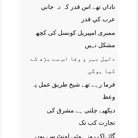
ناداں تھے اس قدر کہ نہ جاني
عرب کي قدر
ممبری امپيريل کونسل کی کچھ
مشکل نہيں
دليل مہر و وفا اس سے بڑھ کے
کيا ہوگی
فرما رہے تھے شيخ طريق عمل پہ
وعظ
ديکھیے چلتی ہے مشرق کی
تجارت کب تک
گائےاک روز ہوئی اونٹ سے يوں