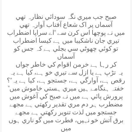
صبح جب ميري نگہ سودائي نظارہ تھي
آسماں پر اک شعاع آفتاب آوارہ تھي
ميں نے پوچھا اس کرن سے ''اے سراپا اضطراب
تيري جان ناشکيبا ميں ہے کيسا اضطراب
تو کوئي چھوٹي سي بجلي ہے کہ جس کو
آسماں
کر رہا ہے خرمن اقوام کي خاطر جواں
يہ تڑپ ہے يا ازل سے تيري خو ہے، کيا ہے يہ
رقص ہے، آوارگي ہے، جستجو ہے، کيا ہے يہ''؟
''خفتہ ہنگامے ہيں ميري ہستي خاموش ميں
پرورش پائي ہے ميں نے صبح کي آغوش ميں
مضطرب ہر دم مري تقدير رکھتي ہے مجھے
جستجو ميں لذت تنوير رکھتي ہے مجھے
برق آتش خو نہيں، فطرت ميں گو ناري ہوں
ميں