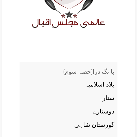
(با نگ درا(حصہ سوم
بلاد اسلاميہ
ستارہ
دوستارے
گورستان شاہی