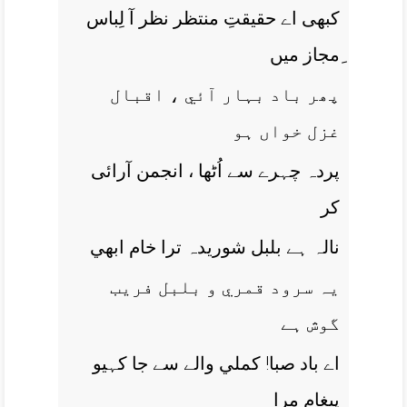
کبھی اے حقيقتِ منتظر نظر آ لِباس
ِمجاز ميں
پھر باد بہار آئي ، اقبال
غزل خواں ہو
پردہ چہرے سے اُٹھا ، انجمن آرائی
کر
نالہ ہے بلبل شوريدہ ترا خام ابھي
يہ سرود قمري و بلبل فريب
گوش ہے
اے باد صبا! کملي والے سے جا کہيو
پيغام مرا