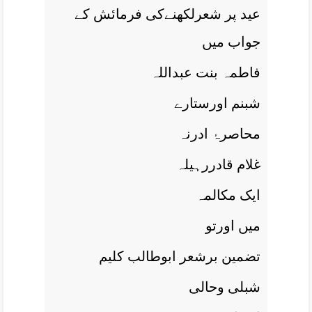
عيد پر شعرلکھنےکی فرمائش کے
جواب ميں
فاطمہ بنت عبداللہ
شبنم اورستارے
محاصرۂ ادرنہ
غلام قادررہيلہ
ايک مکالمہ
ميں اورتو
تضمين برشعر ابوطالب کليم
شبلی وحالی