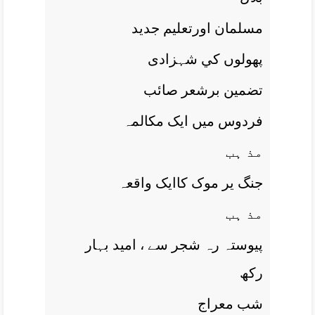
مسلمان اورتعليم جديد
پھولوں کي شہزادی
تضمين برشعر صائب
فردوس ميں ايک مکالمہ
مذ ہب
جنگ ير موک کاايک واقعہ
مذ ہب
پيوستہ رہ شجر سے ، اميد بہار
رکھ
شب معراج