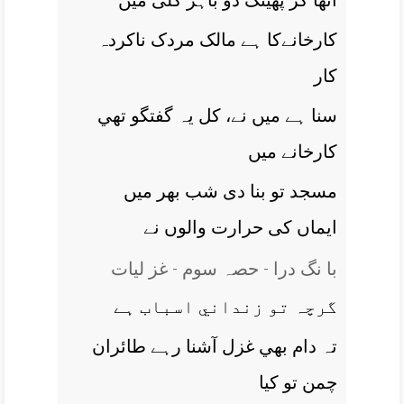
اٹھا کر پھينک دو باہر گلی ميں
کارخانےکا ہے مالک مردک ناکردہ
کار
سنا ہے ميں نے، کل يہ گفتگو تھي
کارخانے ميں
مسجد تو بنا دی شب بھر ميں
ايماں کی حرارت والوں نے
با نگ درا - حصہ سوم - غز ليات
گرچہ تو زنداني اسباب ہے
تہ دام بھي غزل آشنا رہے طائران
چمن تو کيا