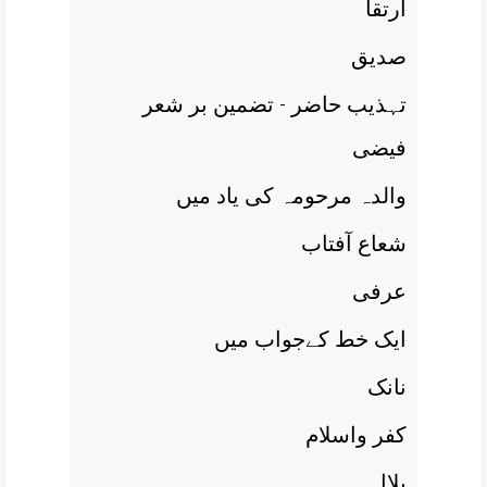
ارتقا
صديق
تہذيب حاضر - تضمين بر شعر
فيضی
والدہ مرحومہ کی ياد ميں
شعاع آفتاب
عرفی
ايک خط کےجواب ميں
نانک
کفر واسلام
بلال