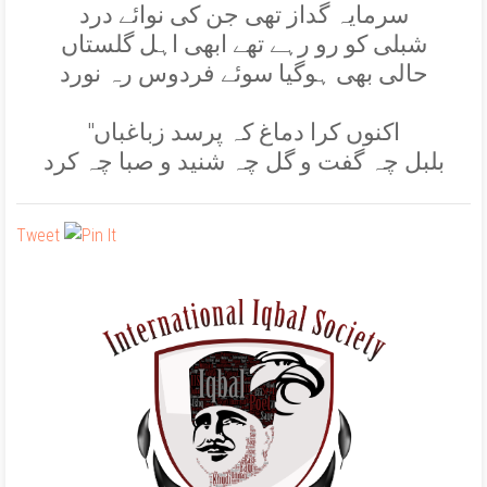
سرمايہ گداز تھی جن کی نوائے درد
شبلی کو رو رہے تھے ابھی اہل گلستاں
حالی بھی ہوگيا سوئے فردوس رہ نورد
''اکنوں کرا دماغ کہ پرسد زباغباں
بلبل چہ گفت و گل چہ شنيد و صبا چہ کرد
Tweet