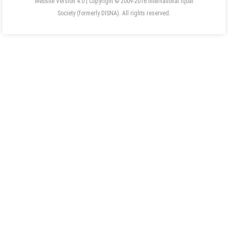
Website Version 4.0 | Copyright © 2009-2016 International Iqbal
Society (formerly DISNA). All rights reserved.