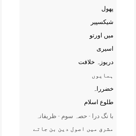
پھول
شيکسپير
ميں اورتو
اسيری
دريوزہ خلافت
ہمايوں
خضرراہ
طلوع اسلام
با نگ درا - حصہ سوم - ظریفانہ
مشرق ميں اصول دين بن جاتے