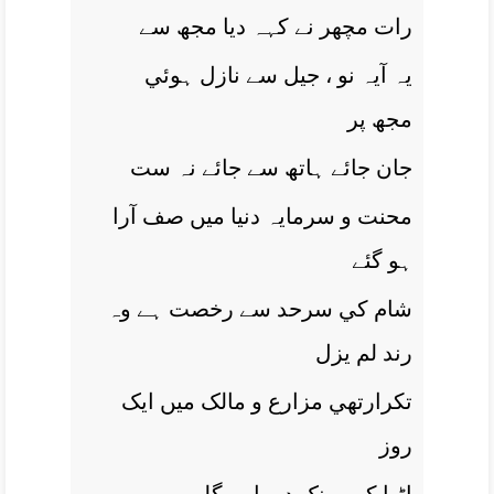
رات مچھر نے کہہ ديا مجھ سے
يہ آيہ نو ، جيل سے نازل ہوئي
مجھ پر
جان جائے ہاتھ سے جائے نہ ست
محنت و سرمايہ دنيا ميں صف آرا
ہو گئے
شام کي سرحد سے رخصت ہے وہ
رند لم يزل
تکرارتھي مزارع و مالک ميں ايک
روز