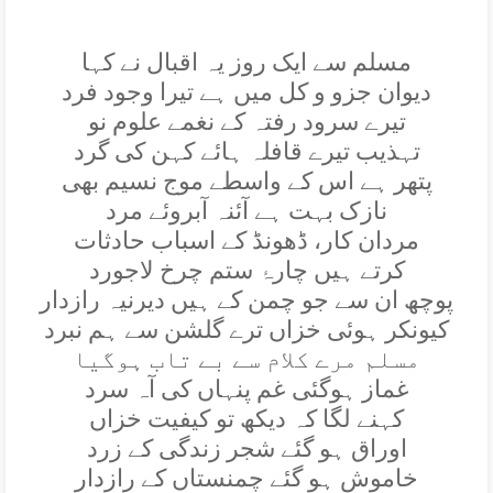
مسلم سے ايک روز يہ اقبال نے کہا
ديوان جزو و کل ميں ہے تيرا وجود فرد
تيرے سرود رفتہ کے نغمے علوم نو
تہذيب تيرے قافلہ ہائے کہن کی گرد
پتھر ہے اس کے واسطے موج نسيم بھی
نازک بہت ہے آئنہ آبروئے مرد
مردان کار، ڈھونڈ کے اسباب حادثات
کرتے ہيں چارۂ ستم چرخ لاجورد
پوچھ ان سے جو چمن کے ہيں ديرنيہ رازدار
کيونکر ہوئی خزاں ترے گلشن سے ہم نبرد
مسلم مرے کلام سے بے تاب ہوگيا
غماز ہوگئی غم پنہاں کی آہ سرد
کہنے لگا کہ ديکھ تو کيفيت خزاں
اوراق ہو گئے شجر زندگی کے زرد
خاموش ہو گئے چمنستاں کے رازدار