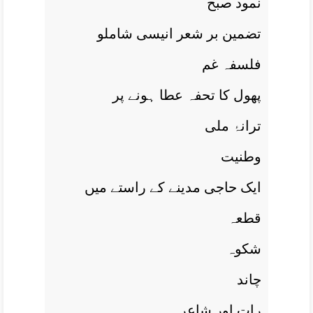
نمود صبح
تضمين بر شعر انيسی شاملو
فلسفہ غم
پھول کا تحفہ عطا ہونے پر
ترانۂ ملی
وطنيت
ايک حاجی مدينے کے راستے ميں
قطعہ
شکوہ
چاند
رات اور شاعر