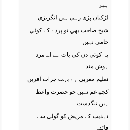
ہيں
لڑکياں پڑھ رہي ہيں انگريزي
شيخ صاحب بھي تو پردے کے کوئي
حامي نہيں
يہ کوئي دن کي بات ہے اے مرد
ہوش مند
تعليم مغربی ہے بہت جرات آفريں
کچھ غم نہيں جو حضرت واعظ
ہيں تنگدست
تہذيب کے مريض کو گولی سے
فائدہ