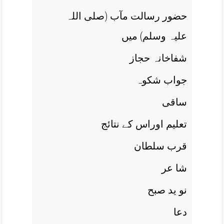
حضور رسالت مآب (صلی اللہ
علیہ وسلم) ميں
شفاخانہ حجاز
جواب شکوہ
ساقی
تعليم اوراس کے نتائج
قرب سلطان
شا عر
نو يد صبح
دعا