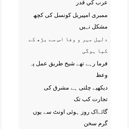
عرب کي قدر
ممبری امپيريل کونسل کی کچھ
مشکل نہيں
دليل مہر و وفا اس سے بڑھ کے
کيا ہوگی
فرما رہے تھے شيخ طريق عمل پہ
وعظ
ديکھیے چلتی ہے مشرق کی
تجارت کب تک
گائےاک روز ہوئی اونٹ سے يوں
گرم سخن