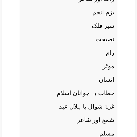
بزم انجم
سیر فلک
نصيحت
رام
موٹر
انسان
خطاب بہ جوانان اسلام
غرۂٔ شوال يا ہلال عيد
شمع اور شاعر
مسلم