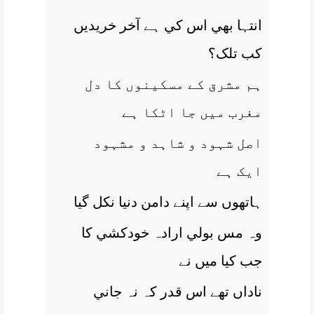
انتہا بھي اس کي ہے آخر خريديں
کب تلک؟
ہم مشرق کے مسکينوں کا دل
مغرب ميں جا اٹکا ہے
اصل شہود و شاہد و مشہود
ايک ہے
ہاتھوں سے اپنے دامن دنيا نکل گيا
وہ مس بولي ارادہ خودکشي کا
جب کيا ميں نے
ناداں تھے اس قدر کہ نہ جاني