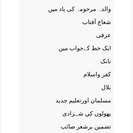
والدہ مرحومہ کی ياد ميں
شعاع آفتاب
عرفی
ايک خط کےجواب ميں
نانک
کفر واسلام
بلال
مسلمان اورتعليم جديد
پھولوں کي شہزادی
تضمين برشعر صائب