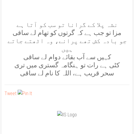
نشہ پلا کے گرانا تو سب کو آتا ہے
مزا تو جب ہے کہ گرتوں کو تھام لے ساقی
جو بادہ کش تھے پرانے، وہ اٹھتے جاتے
ہيں
کہيں سے آب بقائے دوام لے ساقی
کٹی ہے رات تو ہنگامہ گستری ميں تری
سحر قريب ہے، اللہ کا نام لے ساقی
Tweet