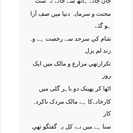
جان جائے ہاتھ سے جائے نہ ست
محنت و سرمايہ دنيا ميں صف آرا
ہو گئے
شام کي سرحد سے رخصت ہے وہ
رند لم يزل
تکرارتھي مزارع و مالک ميں ايک
روز
اٹھا کر پھينک دو باہر گلی ميں
کارخانےکا ہے مالک مردک ناکردہ
کار
سنا ہے ميں نے، کل يہ گفتگو تھي