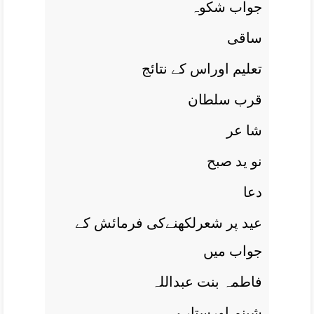
جواب شکوہ
ساقی
تعليم اوراس کے نتائج
قرب سلطان
شا عر
نو يد صبح
دعا
عيد پر شعرلکھنےکی فرمائش کے
جواب ميں
فاطمہ بنت عبداللہ
شبنم اورستارے