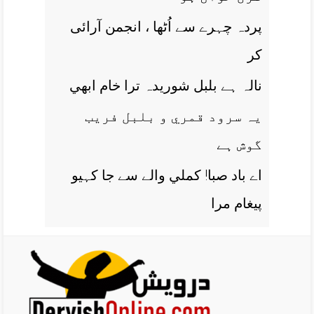
پردہ چہرے سے اُٹھا ، انجمن آرائی
کر
نالہ ہے بلبل شوريدہ ترا خام ابھي
يہ سرود قمري و بلبل فريب
گوش ہے
اے باد صبا! کملي والے سے جا کہيو
پيغام مرا