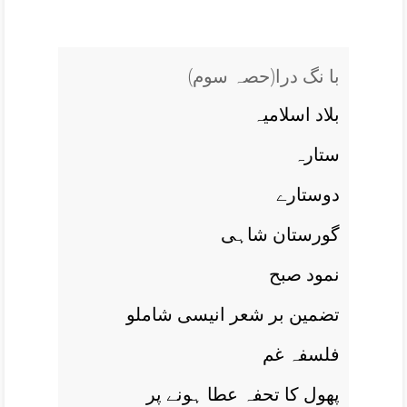
(با نگ درا(حصہ سوم
بلاد اسلاميہ
ستارہ
دوستارے
گورستان شاہی
نمود صبح
تضمين بر شعر انيسی شاملو
فلسفہ غم
پھول کا تحفہ عطا ہونے پر