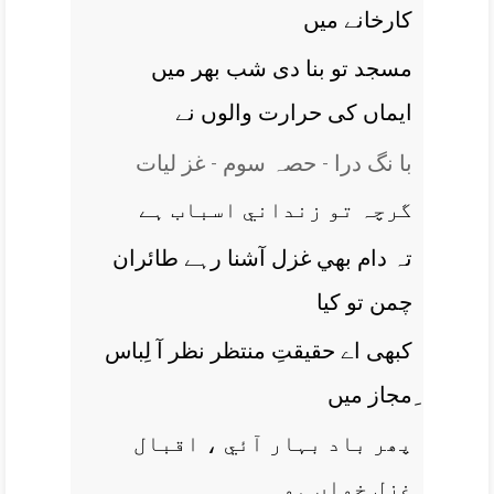
کارخانے ميں
مسجد تو بنا دی شب بھر ميں
ايماں کی حرارت والوں نے
با نگ درا - حصہ سوم - غز ليات
گرچہ تو زنداني اسباب ہے
تہ دام بھي غزل آشنا رہے طائران
چمن تو کيا
کبھی اے حقيقتِ منتظر نظر آ لِباس
ِمجاز ميں
پھر باد بہار آئي ، اقبال
غزل خواں ہو