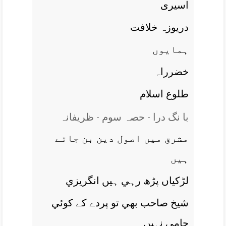
اسيری
دريوزہ خلافت
ہمايوں
خضرراہ
طلوع اسلام
با نگ درا - حصہ سوم - ظریفانہ
مشرق ميں اصول دين بن جاتے
ہيں
لڑکياں پڑھ رہي ہيں انگريزي
شيخ صاحب بھي تو پردے کے کوئي
حامي نہيں