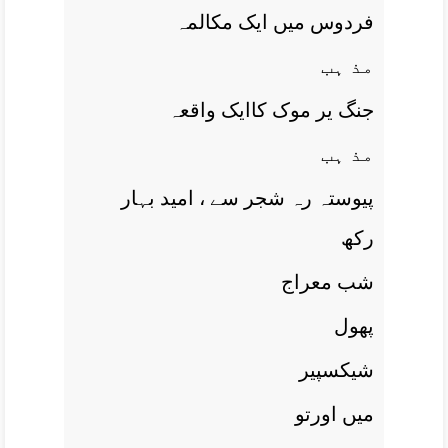
فردوس ميں ايک مکالمہ
مذ ہب
جنگ ير موک کاايک واقعہ
مذ ہب
پيوستہ رہ شجر سے ، اميد بہار
رکھ
شب معراج
پھول
شيکسپير
ميں اورتو