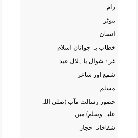
رام
موٹر
انسان
خطاب بہ جوانان اسلام
غرۂٔ شوال يا ہلال عيد
شمع اور شاعر
مسلم
حضور رسالت مآب (صلی اللہ
علیہ وسلم) ميں
شفاخانہ حجاز