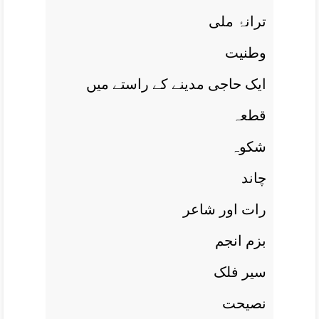
ترانۂ ملی
وطنيت
ايک حاجی مدينے کے راستے ميں
قطعہ
شکوہ
چاند
رات اور شاعر
بزم انجم
سیر فلک
نصيحت