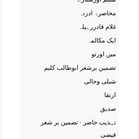
محاصرۂ ادرنہ
غلام قادررہيلہ
ايک مکالمہ
ميں اورتو
تضمين برشعر ابوطالب کليم
شبلی وحالی
ارتقا
صديق
تہذيب حاضر - تضمين بر شعر
فيضی