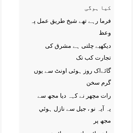
کيا ہوگی
فرما رہے تھے شيخ طريق عمل پہ
وعظ
ديکھیے چلتی ہے مشرق کی
تجارت کب تک
گائےاک روز ہوئی اونٹ سے يوں
گرم سخن
رات مچھر نے کہہ ديا مجھ سے
يہ آيہ نو ، جيل سے نازل ہوئي
مجھ پر