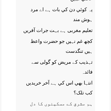
يہ کوئي دن کي بات ہے اے مرد
ہوش مند
تعليم مغربی ہے بہت جرات آفريں
کچھ غم نہيں جو حضرت واعظ
ہيں تنگدست
تہذيب کے مريض کو گولی سے
فائدہ
انتہا بھي اس کي ہے آخر خريديں
کب تلک؟
ہم مشرق کے مسکينوں کا دل