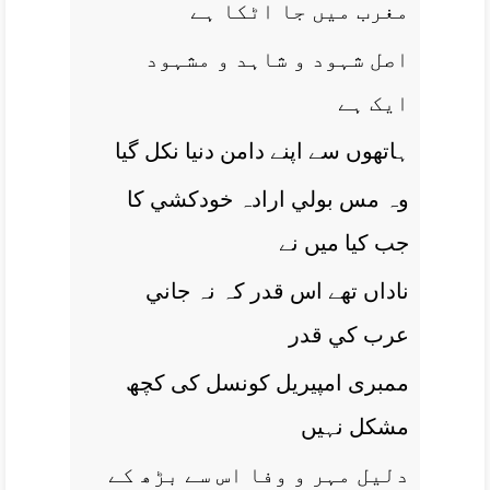
مغرب ميں جا اٹکا ہے
اصل شہود و شاہد و مشہود
ايک ہے
ہاتھوں سے اپنے دامن دنيا نکل گيا
وہ مس بولي ارادہ خودکشي کا
جب کيا ميں نے
ناداں تھے اس قدر کہ نہ جاني
عرب کي قدر
ممبری امپيريل کونسل کی کچھ
مشکل نہيں
دليل مہر و وفا اس سے بڑھ کے