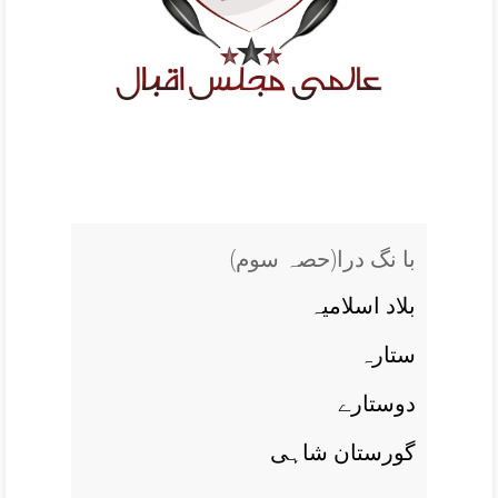
(با نگ درا(حصہ سوم
بلاد اسلاميہ
ستارہ
دوستارے
گورستان شاہی