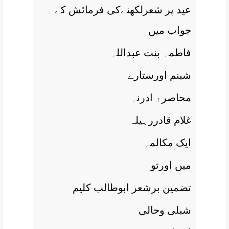
عيد پر شعرلکھنےکی فرمائش کے
جواب ميں
فاطمہ بنت عبداللہ
شبنم اورستارے
محاصرۂ ادرنہ
غلام قادررہيلہ
ايک مکالمہ
ميں اورتو
تضمين برشعر ابوطالب کليم
شبلی وحالی