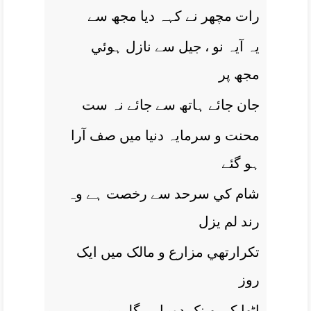
رات مچھر نے کہہ ديا مجھ سے
يہ آيہ نو ، جيل سے نازل ہوئي
مجھ پر
جان جائے ہاتھ سے جائے نہ ست
محنت و سرمايہ دنيا ميں صف آرا
ہو گئے
شام کي سرحد سے رخصت ہے وہ
رند لم يزل
تکرارتھي مزارع و مالک ميں ايک
روز
اٹھا کر پھينک دو باہر گلی ميں