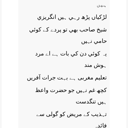
ہيں
لڑکياں پڑھ رہي ہيں انگريزي
شيخ صاحب بھي تو پردے کے کوئي
حامي نہيں
يہ کوئي دن کي بات ہے اے مرد
ہوش مند
تعليم مغربی ہے بہت جرات آفريں
کچھ غم نہيں جو حضرت واعظ
ہيں تنگدست
تہذيب کے مريض کو گولی سے
فائدہ