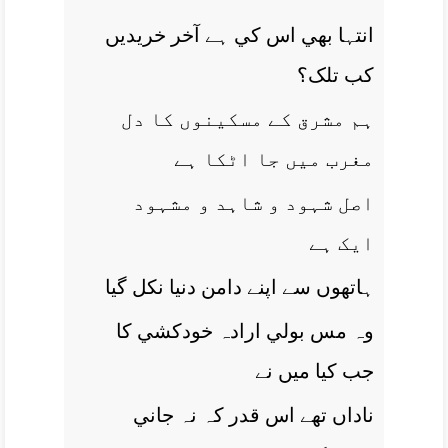
انتہا بھي اس کي ہے آخر خريديں
کب تلک؟
ہم مشرق کے مسکينوں کا دل
مغرب ميں جا اٹکا ہے
اصل شہود و شاہد و مشہود
ايک ہے
ہاتھوں سے اپنے دامن دنيا نکل گيا
وہ مس بولي ارادہ خودکشي کا
جب کيا ميں نے
ناداں تھے اس قدر کہ نہ جاني