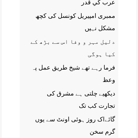
عرب کي قدر
ممبری امپيريل کونسل کی کچھ
مشکل نہيں
دليل مہر و وفا اس سے بڑھ کے
کيا ہوگی
فرما رہے تھے شيخ طريق عمل پہ
وعظ
ديکھیے چلتی ہے مشرق کی
تجارت کب تک
گائےاک روز ہوئی اونٹ سے يوں
گرم سخن