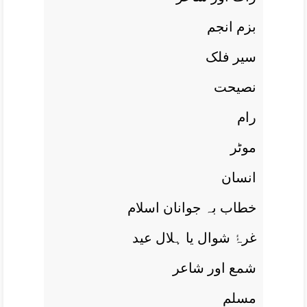
بزم انجم
سیر فلک
نصيحت
رام
موٹر
انسان
خطاب بہ جوانان اسلام
غرۂٔ شوال يا ہلال عيد
شمع اور شاعر
مسلم