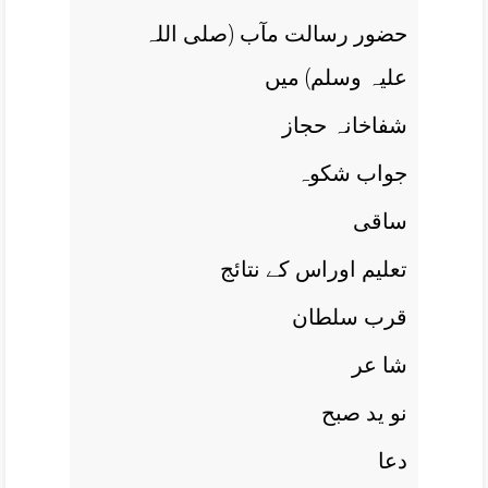
حضور رسالت مآب (صلی اللہ
علیہ وسلم) ميں
شفاخانہ حجاز
جواب شکوہ
ساقی
تعليم اوراس کے نتائج
قرب سلطان
شا عر
نو يد صبح
دعا