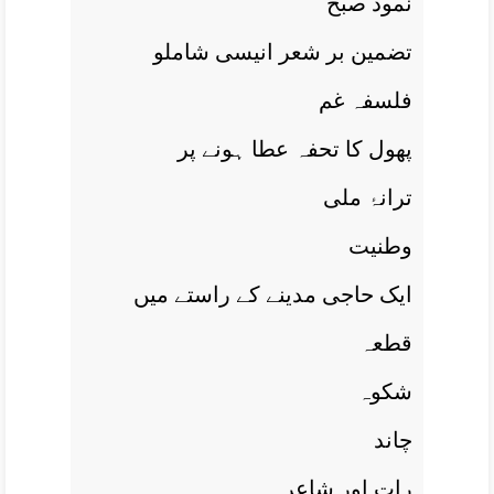
نمود صبح
تضمين بر شعر انيسی شاملو
فلسفہ غم
پھول کا تحفہ عطا ہونے پر
ترانۂ ملی
وطنيت
ايک حاجی مدينے کے راستے ميں
قطعہ
شکوہ
چاند
رات اور شاعر