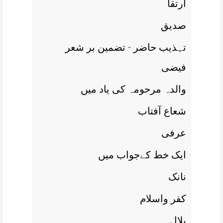
ارتقا
صديق
تہذيب حاضر - تضمين بر شعر
فيضی
والدہ مرحومہ کی ياد ميں
شعاع آفتاب
عرفی
ايک خط کےجواب ميں
نانک
کفر واسلام
بلال