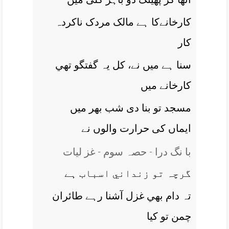
کارخانےکا ہے مالک مردک ناکردہ
کار
سنا ہے ميں نے، کل يہ گفتگو تھي
کارخانے ميں
مسجد تو بنا دی شب بھر ميں
ايماں کی حرارت والوں نے
با نگ درا - حصہ سوم - غز ليات
گرچہ تو زنداني اسباب ہے
تہ دام بھي غزل آشنا رہے طائران
چمن تو کيا