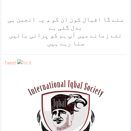
سنے گا اقبال کون ان کو ، يہ انجمن ہی
بدل گئی ہے
نئے زمانے ميں آپ ہم کو پرانی باتيں
سنا رہے ہيں
Tweet