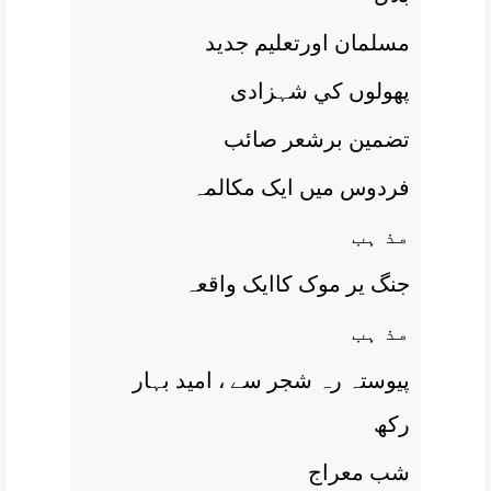
مسلمان اورتعليم جديد
پھولوں کي شہزادی
تضمين برشعر صائب
فردوس ميں ايک مکالمہ
مذ ہب
جنگ ير موک کاايک واقعہ
مذ ہب
پيوستہ رہ شجر سے ، اميد بہار
رکھ
شب معراج