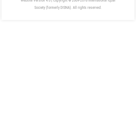
Website Version 4.0 | Copyright © 2009-2016 International Iqbal
Society (formerly DISNA). All rights reserved.