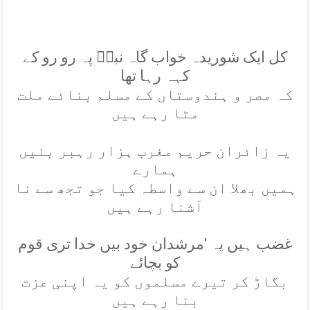
کل ايک شوريدہ خواب گاہ نبیؐ پہ رو رو کے
کہہ رہا تھا
کہ مصر و ہندوستاں کے مسلم بنائے ملت
مٹا رہے ہيں
يہ زائران حريم مغرب ہزار رہبر بنيں
ہمارے
ہميں بھلا ان سے واسطہ کيا جو تجھ سے نا
آشنا رہے ہيں
غضب ہيں يہ 'مرشدان خود بيں خدا تری قوم
کو بچائے
بگاڑ کر تيرے مسلموں کو يہ اپنی عزت
بنا رہے ہيں