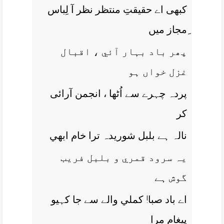
کبھی اے حقيقتِ منتظر نظر آ لِباس
ِمجاز ميں
پھر باد بہار آئي ، اقبال
غزل خواں ہو
پردہ چہرے سے اُٹھا ، انجمن آرائی
کر
نالہ ہے بلبل شوريدہ ترا خام ابھي
يہ سرود قمري و بلبل فريب
گوش ہے
اے باد صبا! کملي والے سے جا کہيو
پيغام مرا