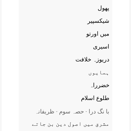
پھول
شيکسپير
ميں اورتو
اسيری
دريوزہ خلافت
ہمايوں
خضرراہ
طلوع اسلام
با نگ درا - حصہ سوم - ظریفانہ
مشرق ميں اصول دين بن جاتے