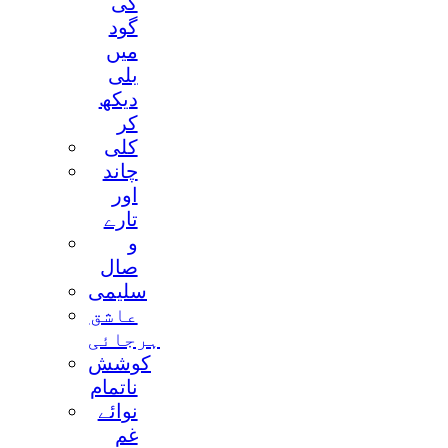
کی
گود
ميں
بلی
ديکھ
کر
کلی
چاند
اور
تارے
و
صال
سليمی
عاشق
ہرجائی
کوشش
ناتمام
نوائے
غم