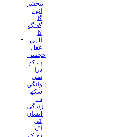
محشر
اٹھے
گا
گفتگو
کا
الہي
عقل
خجستہ
پے کو
ذرا
سي
ديوانگي
سکھا
دے
زندگی
انساں
کی
اک
دم کے