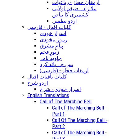
ارمغان حجاز - رباعیات
ملا زادہ ضیغم لولابی
کشمیری کا بیاض
اردو نظمیں
کلیات اقبال - فارسی
اسرار خودی
رموزِ بیخودی
پیامِ مشرق
زبورِعجم
جاوید نامہ
پس چہ بائد کرد
(ارمغان حجاز - (فارسی
کلیات باقیات اقبال
اردو شرح
اسرار خودی - شرح
English Translations
Call of The Marching Bell
Call of The Marching Bell -
Part 1
Call Of The Marching Bell -
Part 2
Call of The Marching Bell -
Part 3