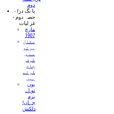
دوم
با نگ درا -
حصہ دوم -
غز ليات
مارچ
1907
مثال
پرتو
مے ،
طوف
جام
کرتے
ہيں
يوں
تو اے
بزم
جہاں!
دلکش