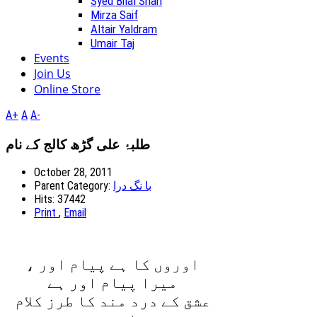
Syed Bilal Shah
Mirza Saif
Altair Yaldram
Umair Taj
Events
Join Us
Online Store
A+
A
A-
طلبۂ علی گڑھ کالج کے نام
October 28, 2011
Parent Category:
با نگ درا
Hits: 37442
Print
,
Email
اوروں کا ہے پيام اور ،
ميرا پيام اور ہے
عشق کے درد مند کا طرز کلام