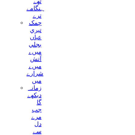
تھے
ہنگامے
ترے
چمک
تيري
عياں
بجلي
ميں ،
آتش
ميں ،
شرارے
ميں
زمانہ
ديکھے
گا
جب
مرے
دل
سے