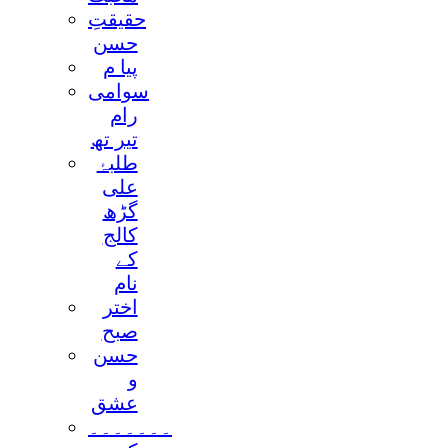
حقيقتِ
حسن
پيا م
سوامی
رام
تير تھ
طلبۂ
علی
گڑھ
کالج
کے
نام
اختر
صبح
حسن
و
عشق
۔۔۔۔۔۔۔