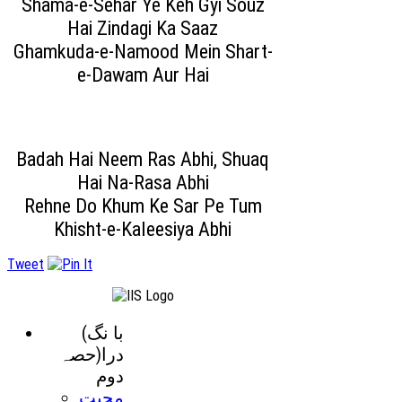
Shama-e-Sehar Ye Keh Gyi Souz
Hai Zindagi Ka Saaz
Ghamkuda-e-Namood Mein Shart-
e-Dawam Aur Hai
Badah Hai Neem Ras Abhi, Shuaq
Hai Na-Rasa Abhi
Rehne Do Khum Ke Sar Pe Tum
Khisht-e-Kaleesiya Abhi
Tweet
(با نگ
درا(حصہ
دوم
محبت