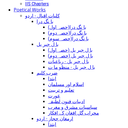
IIS Chapters
Poetical Works
کلیات اقبال - اردو
با نگ درا
(با نگ درا(حصہ اول
(با نگ درا(حصہ دوم
(با نگ درا(حصہ سوم
با ل جبر یل
(با ل جبر یل (حصہ اول
(با ل جبر یل (حصہ دوم
با ل جبر یل - رباعيات
با ل جبر یل - منظو ما ت
ضرب کلیم
ابتدا
اسلام اور مسلمان
تعلیم و تربیت
عورت
ادبیات فنون لطیفہ
سیاسیات مشرق و مغرب
محراب گل افغان کے افکار
ارمغان حجاز - اردو
ابتدا