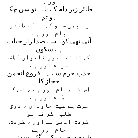
اور ہے
طائر زير دام کے نالے تو سن چکے
ہو تم
يہ بھی سنو کہ نالۂ طائر
بام اور ہے
آتی تھی کوہ سے صدا راز حيات
ہے سکوں
کہتا تھا مور ناتواں لطف
خرام اور ہے
جذب حرم سے ہے فروغ انجمن
حجاز کا
اس کا مقام اور ہے ، اس کا
نظام اور ہے
موت ہے عيش جاوداں ، ذوق
طلب اگر نہ ہو
گردش آدمی ہے اور ، گردش
جام اور ہے
شمع سحر يہ کہہ گئی سوز ہے