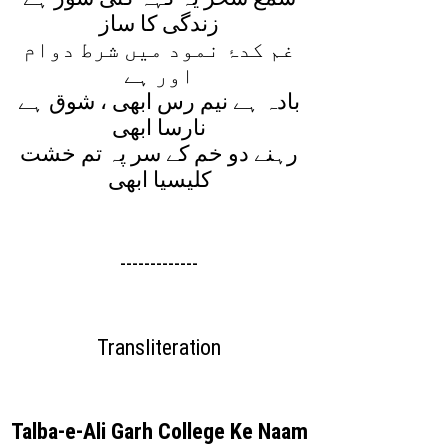
زندگی کا ساز
غم کدۂ نمود ميں شرط دوام
اور ہے
بادہ ہے نيم رس ابھی ، شوق ہے
نارسا ابھی
رہنے دو خم کے سر پہ تم خشت
کليسيا ابھی
-------------
Transliteration
Talba-e-Ali Garh College Ke Naam