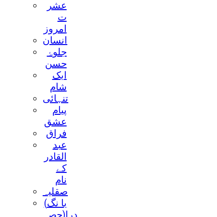
عشر
ت
امروز
انسان
جلوۂ
حسن
ايک
شام
تنہائی
پيام
عشق
فراق
عبد
القادر
کے
نام
صقليہ
(با نگ
درا(حصہ