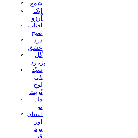
شمع
ايک
آرزو
آفتاب
صبح
درد
عشق
گل
پژمردہ
سیّد
کی
لوحِ
تُربت
ماہ
نو
انسان
اور
بزم
قد