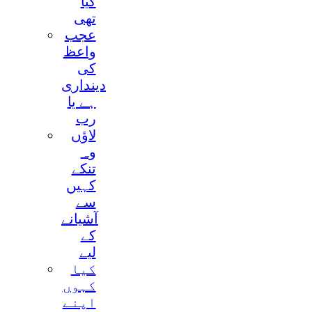
کيا
تھی
عجب
واعظ
کی
دينداری
ہے يا
رب
لاؤں
وہ
تنکے
کہيں
سے
آشيانے
کے
ليے
کيا
کہوں
اپنے