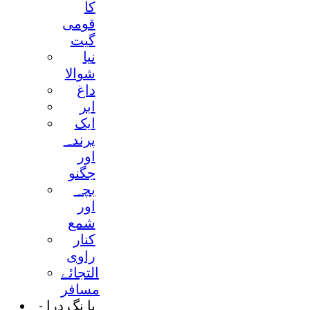
کا
قومی
گيت
نيا
شوالا
داغ
ابر
ايک
پرندہ
اور
جگنو
بچہ
اور
شمع
کنار
راوی
التجائے
مسافر
با نگ درا -