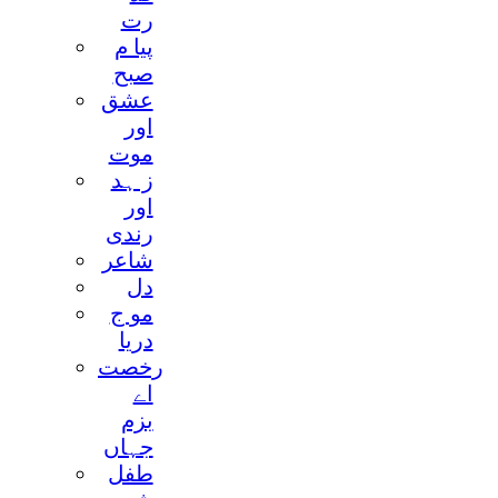
رت
پيا م
صبح
عشق
اور
موت
ز ہد
اور
رندی
شاعر
دل
مو ج
دريا
رخصت
اے
بزم
جہاں
طفل