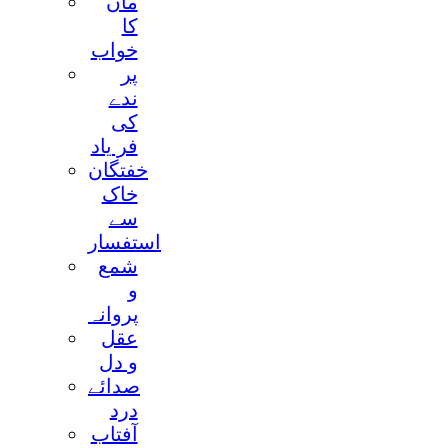
ماں
کا
خواب
پر
ندے
کی
فر ياد
خفتگان
خاک
سے
استفسار
شمع
و
پروانہ
عقل
و دل
صدائے
درد
آفتاب