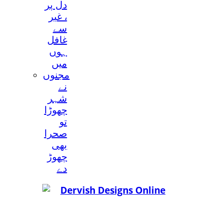
دل پر
، غير
سے
غافل
ہوں
ميں
مجنوں
نے
شہر
چھوڑا
تو
صحرا
بھی
چھوڑ
دے