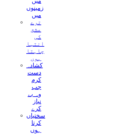
ميں
زمينوں
ميں
ترے
عشق
کی
انتہا
چاہتا
ہوں
کشادہ
دست
کرم
جب
وہ بے
نياز
کرے
سختياں
کرتا
ہوں