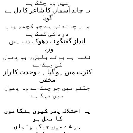
ميں وہ چٹک ہے
يہ چاند آسماں کا شاعر کا دل ہے
گويا
واں چاندنی ہے جو کچھ، ياں
درد کی کسک ہے
انداز گفتگو نے دھوکے ديے ہيں
ورنہ
نغمہ ہے بوئے بلبل، بو پھول
کی چہک ہے
کثرت ميں ہو گيا ہے وحدت کا راز
مخفی
جگنو ميں جو چمک ہے وہ پھول
ميں مہک ہے
يہ اختلاف پھر کيوں ہنگاموں
کا محل ہو
ہر شے ميں جبکہ پنہاں