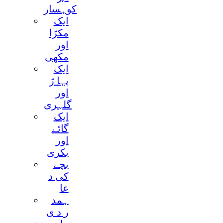
کوہسار
ايک
مکڑا
اور
مکھی
ايک
پہا ڑ
اور
گلہری
ايک
گائے
اور
بکری
بچے
کی د
عا
ہمد
ر د ی