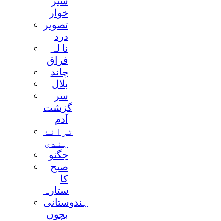
شير
خوار
تصوير
درد
نا لہ
فراق
چاند
بلال
سر
گزشت
آدم
ترانۂ
ہندی
جگنو
صبح
کا
ستارہ
ہندوستانی
بچوں