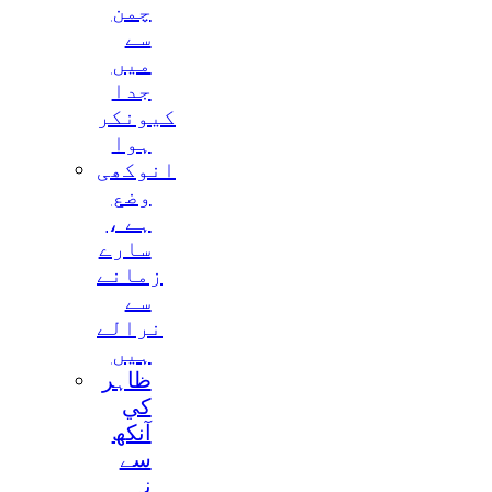
چمن
سے
ميں
جدا
کيونکر
ہوا
انوکھی
وضع
ہے ،
سارے
زمانے
سے
نرالے
ہيں
ظاہر
کي
آنکھ
سے
نہ