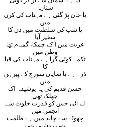
آيا ہے آسماں سے اڑ کر کوئی
ستارہ
يا جان پڑ گئی ہے مہتاب کی کرن
ميں
يا شب کی سلطنت ميں دن کا
سفير آيا
غربت ميں آ کے چمکا، گمنام تھا
وطن ميں
تکمہ کوئی گرا ہے مہتاب کی قبا
کا
ذرہ ہے يا نماياں سورج کے پيرہن
ميں
حسن قديم کی يہ پوشيدہ اک
جھلک تھی
لے آئی جس کو قدرت خلوت سے
انجمن ميں
چھوٹے سے چاند ميں ہے ظلمت
بھی روشنی بھی