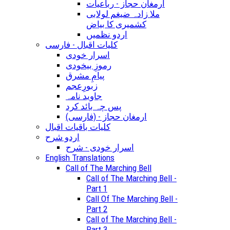
ارمغان حجاز - رباعیات
ملا زادہ ضیغم لولابی
کشمیری کا بیاض
اردو نظمیں
کلیات اقبال - فارسی
اسرار خودی
رموزِ بیخودی
پیامِ مشرق
زبورِعجم
جاوید نامہ
پس چہ بائد کرد
(ارمغان حجاز - (فارسی
کلیات باقیات اقبال
اردو شرح
اسرار خودی - شرح
English Translations
Call of The Marching Bell
Call of The Marching Bell -
Part 1
Call Of The Marching Bell -
Part 2
Call of The Marching Bell -
Part 3