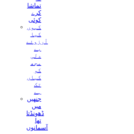
تماشا
کرے
کوئی
کہوں
کيا
آرزوئے
بے
دلی
مجھ
کو
کہاں
تک
ہے
جنھيں
ميں
ڈھونڈتا
تھا
آسمانوں