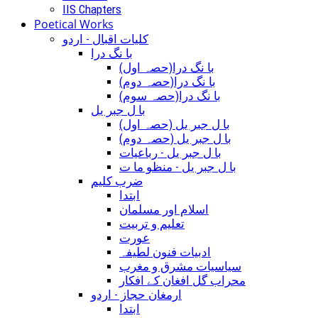
IIS Chapters
Poetical Works
کلیات اقبال - اردو
با نگ درا
(با نگ درا(حصہ اول
(با نگ درا(حصہ دوم
(با نگ درا(حصہ سوم
با ل جبر یل
(با ل جبر یل (حصہ اول
(با ل جبر یل (حصہ دوم
با ل جبر یل - رباعيات
با ل جبر یل - منظو ما ت
ضرب کلیم
ابتدا
اسلام اور مسلمان
تعلیم و تربیت
عورت
ادبیات فنون لطیفہ
سیاسیات مشرق و مغرب
محراب گل افغان کے افکار
ارمغان حجاز - اردو
ابتدا