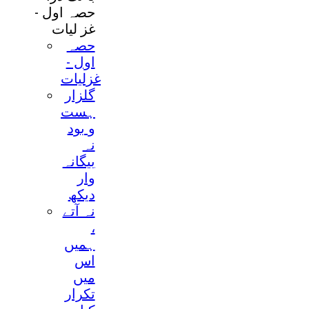
حصہ اول -
غز ليات
حصہ
اول -
غزلیات
گلزار
ہست
و بود
نہ
بيگانہ
وار
ديکھ
نہ آتے
،
ہميں
اس
ميں
تکرار