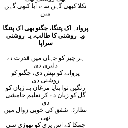
نکلا کبھی گہن سے، آيا کبھی گہن
ميں
پروانہ اک پتنگا، جگنو بھی اک پتنگا
وہ روشنی کا طالب، يہ روشنی
سراپا
ہر چيز کو جہاں ميں قدرت نے
دلبری دی
پروانے کو تپش دی، جگنو کو
روشنی دی
رنگيں نوا بنايا مرغان بے زباں کو
گل کو زبان دے کر تعليم خامشی
دی
نظارئہ شفق کی خوبی زوال ميں
تھی
چمکا کے اس پری کو تھوڑی سی