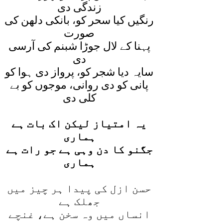
زندگی دی
رنگيں کيا سحر کو، بانکی دلھن کی
صورت
پہنا کے لال جوڑا شبنم کی آرسی
دی
سايہ ديا شجر کو، پرواز دی ہوا کو
پانی کو دی روانی، موجوں کو بے
کلی دی
يہ امتياز ليکن اک بات ہے
ہماری
جگنو کا دن وہی ہے جو رات ہے
ہماری
حسن ازل کی پيدا ہر چيز ميں
جھلک ہے
انساں ميں وہ سخن ہے، غنچے