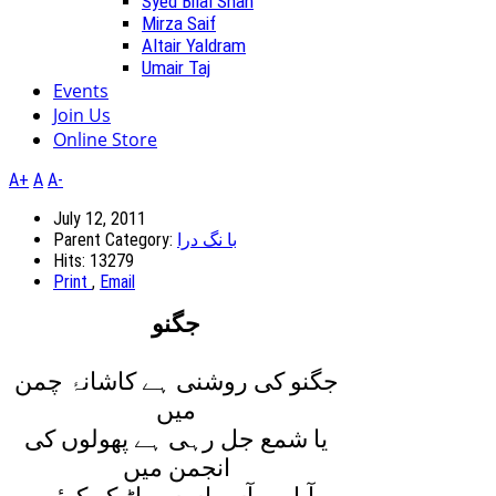
Syed Bilal Shah
Mirza Saif
Altair Yaldram
Umair Taj
Events
Join Us
Online Store
A+
A
A-
July 12, 2011
Parent Category:
با نگ درا
Hits: 13279
Print
,
Email
جگنو
جگنو کی روشنی ہے کاشانۂ چمن
ميں
يا شمع جل رہی ہے پھولوں کی
انجمن ميں