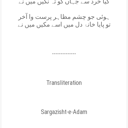
کيا خرد سے جہاں کو تہ نگيں ميں نے
ہوئی جو چشم مظاہر پرست وا آخر
تو پايا خانۂ دل ميں اسے مکيں ميں نے
--------------
Transliteration
Sargazisht-e-Adam