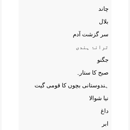
چاند
بلال
سر گزشت آدم
ترانۂ ہندی
جگنو
صبح کا ستارہ
ہندوستانی بچوں کا قومی گيت
نيا شوالا
داغ
ابر