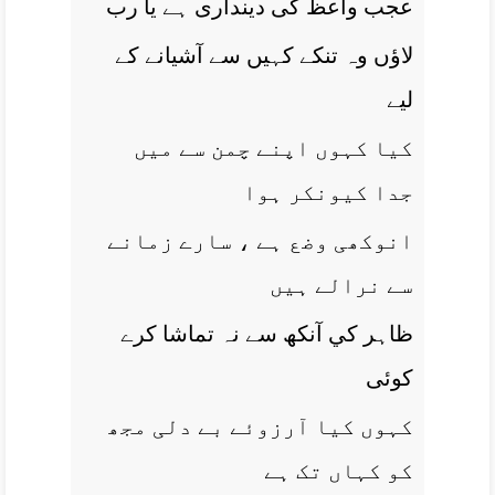
عجب واعظ کی دينداری ہے يا رب
لاؤں وہ تنکے کہيں سے آشيانے کے
ليے
کيا کہوں اپنے چمن سے ميں
جدا کيونکر ہوا
انوکھی وضع ہے ، سارے زمانے
سے نرالے ہيں
ظاہر کي آنکھ سے نہ تماشا کرے
کوئی
کہوں کيا آرزوئے بے دلی مجھ
کو کہاں تک ہے