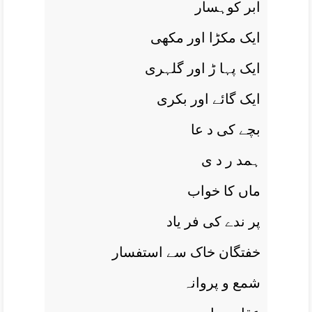
ابر کوہسار
ايک مکڑا اور مکھی
ايک پہا ڑ اور گلہری
ايک گائے اور بکری
بچے کی د عا
ہمد ر د ی
ماں کا خواب
پر ندے کی فر ياد
خفتگان خاک سے استفسار
شمع و پروانہ