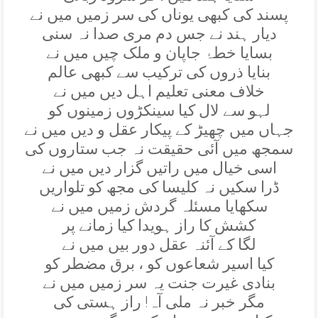
پسند کی کبھی يوناں کی سر زميں ميں نے
ديار ہند نے جس دم مری صدا نہ سنی
بسايا خطۂ جاپان و ملک چيں ميں نے
بنايا ذروں کی ترکيب سے کبھی عالم
خلاف معنی تعليم اہل ديں ميں نے
لہو سے لال کيا سينکڑوں زمينوں کو
جہاں ميں چھيڑ کے پيکار عقل و ديں ميں نے
سمجھ ميں آئی حقيقت نہ جب ستاروں کی
اسی خيال ميں راتيں گزار ديں ميں نے
ڈرا سکيں نہ کليسا کی مجھ کو تلواريں
سکھايا مسئلہ گردش زميں ميں نے
کشش کا راز ہويدا کيا زمانے پر
لگا کے آئنہ عقل دور بيں ميں نے
کيا اسير شعاعوں کو ، برق مضطر کو
بنادی غيرت جنت يہ سر زميں ميں نے
مگر خبر نہ ملی آہ! راز ہستی کی