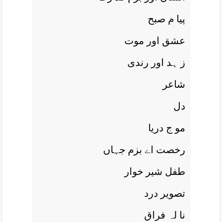
پيا م صبح
عشق اور موت
ز ہد اور رندی
شاعر
دل
مو ج دريا
رخصت اے بزم جہاں
طفل شير خوار
تصوير درد
نا لہ فراق