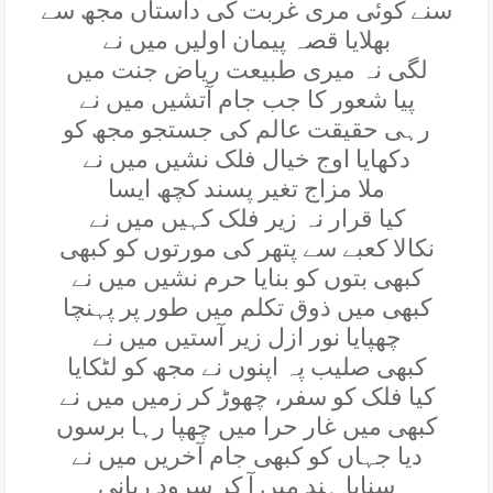
سنے کوئی مری غربت کی داستاں مجھ سے
بھلايا قصہ پيمان اوليں ميں نے
لگی نہ ميری طبيعت رياض جنت ميں
پيا شعور کا جب جام آتشيں ميں نے
رہی حقيقت عالم کی جستجو مجھ کو
دکھايا اوج خيال فلک نشيں ميں نے
ملا مزاج تغير پسند کچھ ايسا
کيا قرار نہ زير فلک کہيں ميں نے
نکالا کعبے سے پتھر کی مورتوں کو کبھی
کبھی بتوں کو بنايا حرم نشيں ميں نے
کبھی ميں ذوق تکلم ميں طور پر پہنچا
چھپايا نور ازل زير آستيں ميں نے
کبھی صليب پہ اپنوں نے مجھ کو لٹکايا
کيا فلک کو سفر، چھوڑ کر زميں ميں نے
کبھی ميں غار حرا ميں چھپا رہا برسوں
ديا جہاں کو کبھی جام آخريں ميں نے
سنايا ہند ميں آ کر سرود ربانی