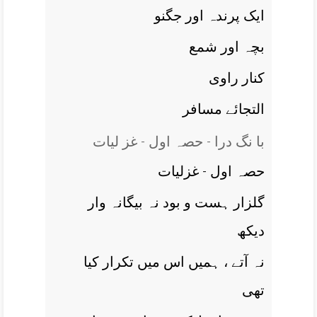
ايک پرندہ اور جگنو
بچہ اور شمع
کنار راوی
التجائے مسافر
با نگ درا - حصہ اول - غز ليات
حصہ اول - غزلیات
گلزار ہست و بود نہ بيگانہ وار
ديکھ
نہ آتے ، ہميں اس ميں تکرار کيا
تھی