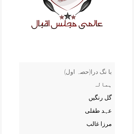
(با نگ درا(حصہ اول
ہمالہ
گل رنگيں
عہد طفلی
مرزا غالب