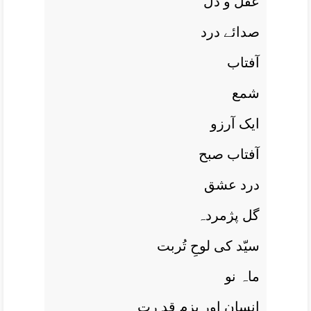
عقل و دل
صدائے درد
آفتاب
شمع
ايک آرزو
آفتاب صبح
درد عشق
گل پژمردہ
سیّد کی لوحِ تُربت
ماہ نو
انسان اور بزم قد رت