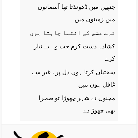
جنھيں ميں ڈھونڈتا تھا آسمانوں
ميں زمينوں ميں
ترے عشق کی انتہا چاہتا ہوں
کشادہ دست کرم جب وہ بے نياز
کرے
سختياں کرتا ہوں دل پر ، غير سے
غافل ہوں ميں
مجنوں نے شہر چھوڑا تو صحرا
بھی چھوڑ دے