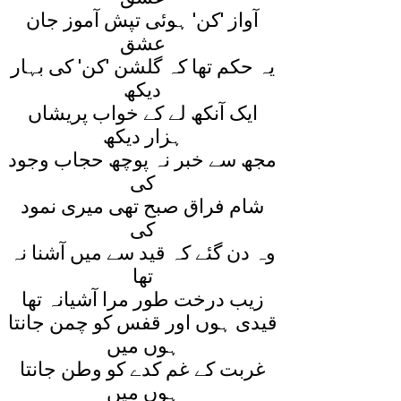
آواز 'کن' ہوئی تپش آموز جان
عشق
يہ حکم تھا کہ گلشن 'کن' کی بہار
ديکھ
ايک آنکھ لے کے خواب پريشاں
ہزار ديکھ
مجھ سے خبر نہ پوچھ حجاب وجود
کی
شام فراق صبح تھی ميری نمود
کی
وہ دن گئے کہ قيد سے ميں آشنا نہ
تھا
زيب درخت طور مرا آشيانہ تھا
قيدی ہوں اور قفس کو چمن جانتا
ہوں ميں
غربت کے غم کدے کو وطن جانتا
ہوں ميں