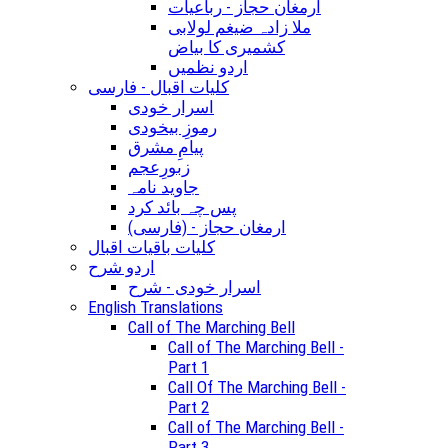
ارمغان حجاز - رباعیات
ملا زادہ ضیغم لولابی
کشمیری کا بیاض
اردو نظمیں
کلیات اقبال - فارسی
اسرار خودی
رموزِ بیخودی
پیامِ مشرق
زبورِعجم
جاوید نامہ
پس چہ بائد کرد
(ارمغان حجاز - (فارسی
کلیات باقیات اقبال
اردو شرح
اسرار خودی - شرح
English Translations
Call of The Marching Bell
Call of The Marching Bell -
Part 1
Call Of The Marching Bell -
Part 2
Call of The Marching Bell -
Part 3