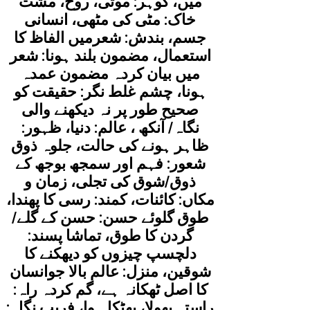
میں، گوہر: موتی، روح، مشت
خاک: مٹی کی مٹھی، انسانی
جسم، بندش: شعرمیں الفاظ کا
استعمال، مضمون بلند ہونا: شعر
میں بیان کردہ مضمون عمدہ
ہونا، چشم غلط نگر: حقیقت کو
صحیح طور پر نہ دیکھنے والی
نگاہ/ آنکھ ، عالم: دنیا، ظہور:
ظاہر ہونے کی حالت، جلوہ ذوق
شعور: فہم اور سمجھ بوجھ کے
ذوق/شوق کی تجلی، زمان و
مکاں: کائنات، کمند: رسی کا پھندا،
طوق گلوئے حسن: حسن کے گلے/
گردن کا طوق، تماشا پسند:
دلچسپ چیزوں کو دیھکنے کا
شوقین، منزل: عالم بالا جوانسان
کا اصل ٹھکانہ ہے، گم کردہ راہ:
راستہ بھولا، بھٹکا ہوا، فریب نگاہ: