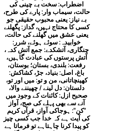
اضطراب: سخت بے چینی کی
حالت، سیماب وار: پارے کی طرح،
بے نیاز: یعنی محبوب حقیقی جو
کسی کا محتاج نہیں، گداز: پگھلنے
یعنی عشق میں گھلنے کی حالت،
خوابیدہ: سوئے ہوئے، شرر:
چنگاری، آتشکدے: جمع آتش کدہ،
آتش پرستوں کی عبادت گاہیں،
رفعت: بلندی، بستان؛ بوستان،
باغ، اصل: بنیاد، جڑ، کشاکش:
کھینچاتانی، من و تو: میں اور تو،
دلستان: دل لینے / چھیننے والا،
صحبح ازل: کائنات کے وجود میں
آنے سے بھی پہلے کی صج، آواز
''کن": ہوجاکی آواز، قرآں کریم
کی آیت ہے کہ خدا جب کسی چیز
کو پیدا کرنا چاہتاہے تو فرماتا ہے