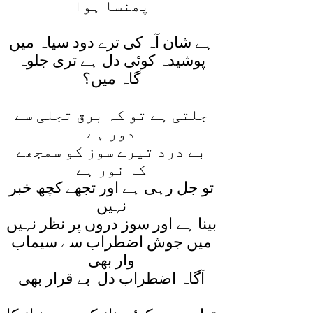
پھنسا ہوا
ہے شان آہ کی ترے دود سياہ ميں
پوشيدہ کوئی دل ہے تری جلوہ
گاہ ميں؟
جلتی ہے تو کہ برق تجلی سے
دور ہے
بے درد تيرے سوز کو سمجھے
کہ نور ہے
تو جل رہی ہے اور تجھے کچھ خبر
نہيں
بينا ہے اور سوز دروں پر نظر نہيں
ميں جوش اضطراب سے سيماب
وار بھی
آگاہ اضطراب دل بے قرار بھی