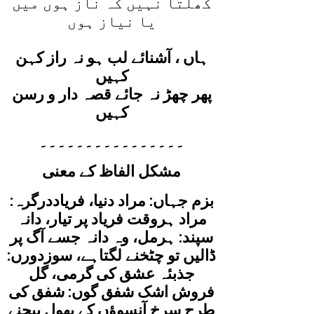
کھلتا نہيں کہ ناز ہوں ميں
يا نياز ہوں
ہاں ، آشنائے لب ہو نہ راز کہن
کہيں
پھر چھڑ نہ جائے قصہ دار و رسن
کہيں
۔۔۔۔۔۔۔۔۔۔۔۔۔۔۔۔
مشکل الفاظ کے معنی
بزم جہاں: مراد دنیا، فریاددرگرہ:
مراد ہروقت فریاد پر تیار، دانہ
سپند: ہرمل، وہ دانہ جسے آگ پر
ڈالیں تو چٹخنے لگتاہے، سوزدورں:
جذبئہ عشق کی گرمی، گل
فروش اشک شفق گوں: شفق کی
طرح سرخ آنسوؤں کے پھول بیچنے