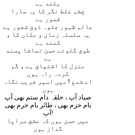
بلند ہے
چشم غلط نگر کا يہ سارا
قصور ہے
عالم ظہور جلوہ ذوق شعور ہے
يہ سلسلہ زمان و مکاں کا ،
کمند ہے
طوق گلوئے حسن تماشا پسند
ہے
منزل کا اشتياق ہے ، گم
کردہ راہ ہوں
اے شمع ! ميں اسير فريب نگاہ
ہوں
صياد آپ ، حلقہ دام ستم بھی آپ
بام حرم بھی ، طائر بام حرم بھی
آپ!
ميں حسن ہوں کہ عشق سراپا
گداز ہوں