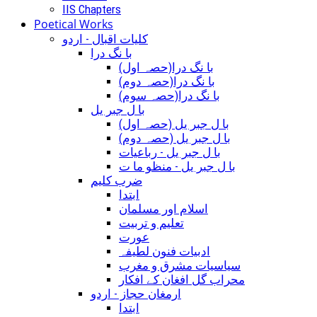
IIS Chapters
Poetical Works
کلیات اقبال - اردو
با نگ درا
(با نگ درا(حصہ اول
(با نگ درا(حصہ دوم
(با نگ درا(حصہ سوم
با ل جبر یل
(با ل جبر یل (حصہ اول
(با ل جبر یل (حصہ دوم
با ل جبر یل - رباعيات
با ل جبر یل - منظو ما ت
ضرب کلیم
ابتدا
اسلام اور مسلمان
تعلیم و تربیت
عورت
ادبیات فنون لطیفہ
سیاسیات مشرق و مغرب
محراب گل افغان کے افکار
ارمغان حجاز - اردو
ابتدا