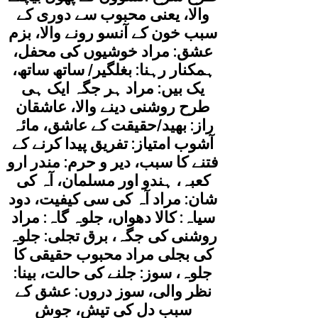
والا، یعنی محبوب سے دوری کے
سبب خون کے آنسو رونے والا، بزم
عشق: مراد خوشیوں کی محفل،
ہمکنار رہنا: بغلگیر/ ساتھ ساتھ،
یک بیں: مراد ہر جگہ ایک ہی
طرح روشنی دینے والا، عاشقان
راز: بھید/حقیقت کے عاشق، مائہ
آشوب امتیاز: تفریق پیدا کرنے کے
فتنے کا سبب، دیر و حرم: مندر ارو
کعبہ، ہندو اور مسلمان، آہ کی
شان: مراد آہ کی سی کیفیت، دود
سیاہ: کالا دھواں، جلوہ گاہ: مراد
روشنی کی جگہ، برق تجلی: جلوہ
کی بجلی مراد محبوب حقیقی کا
جلوہ، سوز: جلنے کی حالت، بینا:
نظر والی، سوز دروں: عشق کے
سبب دل کی تپش، جوش