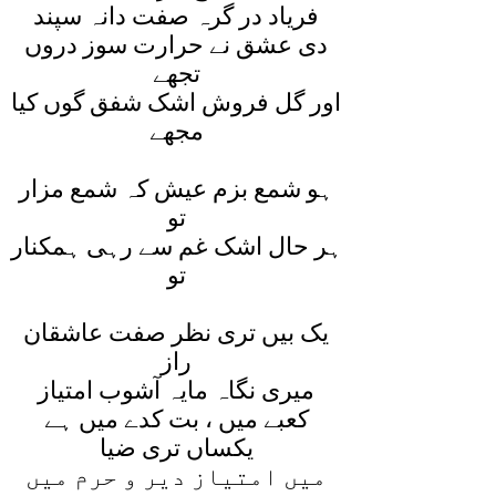
فرياد در گرہ صفت دانہ سپند
دی عشق نے حرارت سوز دروں
تجھے
اور گل فروش اشک شفق گوں کيا
مجھے
ہو شمع بزم عيش کہ شمع مزار
تو
ہر حال اشک غم سے رہی ہمکنار
تو
يک بيں تری نظر صفت عاشقان
راز
ميری نگاہ مايہ آشوب امتياز
کعبے ميں ، بت کدے ميں ہے
يکساں تری ضيا
ميں امتياز دير و حرم ميں