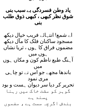
ياد وطن فسردگی بے سبب بنی
شوق نظر کبھی ، کبھی ذوق طلب
بنی
اے شمع! انتہائے فريب خيال ديکھ
مسجود ساکنان فلک کا مآل ديکھ
مضموں فراق کا ہوں ، ثريا نشاں
ہوں ميں
آہنگ طبع ناظم کون و مکاں ہوں
ميں
باندھا مجھے جو اس نے تو چاہی
مری نمود
تحرير کر ديا سر ديوان ہست و بود
گوہر کو مشت خاک ميں رہنا
پسند ہے
بندش اگرچہ سست ہے ، مضموں