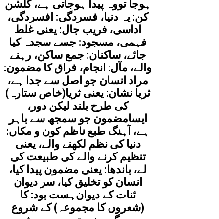
ہوجا تووہ پیدا ہوجاتی ہے، گلشن
کن: یہ دنیا، فسردگی: افسردگی،
اداسی، فریب جال: یعنی غلط
فہمی، مسجود: جسے سجدہ کیا
جائے، ساکنان: جمع ساکن، رہنے
والے، مآل: انجام، فراق کا مضمون:
مراد انسان جو اصل سے جدا ہے،
ثریا نشان: یعنی ثریا(خاص ستارہ)
کی طرح بلند لیکن دور،
ایسامضمون جو سمجھ سے باہر
ہے، آہنگ طبع ناظم کون و مکاں:
دنیا کی نظم لکھنے والے، یعنی
تنظیم کرنے والے کی طبیعت کی
لے، باندھا: یعنی مضمون پیدا کیا،
انسان کو تخلیق کیا، سر دیوان
ہست بود: کا‎ئنات کے دیوان
(شعروں کا مجموعہ) کے شروع