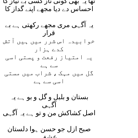
تھا يہ بھی کوئی ناز کسی بے نياز کا
احساس دے ديا مجھے اپنے گداز کا
يہ آگہی مری مجھے رکھتی ہے بے
قرار
خوابيدہ اس شرر ميں ہيں آتش
کدے ہزار
يہ امتياز رفعت و پستی اسی
سے ہے
گل ميں مہک ، شراب ميں مستی
اسی سے ہے
بستان و بلبل و گل و بو ہے يہ
آگہی
اصل کشاکش من و تو ہے يہ آگہی
صبح ازل جو حسن ہوا دلستان
عشق