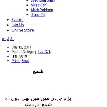
Syed Bilal Shah
Mirza Saif
Altair Yaldram
Umair Taj
Events
Join Us
Online Store
A+
A
A-
July 12, 2011
با نگ درا
Parent Category:
Hits: 8019
Print
,
Email
شمع
بزم جہاں ميں ميں بھی ہوں اے
شمع! دردمند