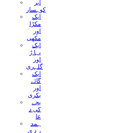
ابر
کوہسار
ايک
مکڑا
اور
مکھی
ايک
پہا ڑ
اور
گلہری
ايک
گائے
اور
بکری
بچے
کی د
عا
ہمد
ر د ی