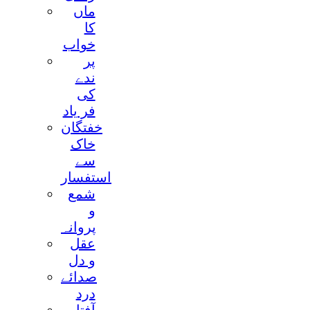
ماں
کا
خواب
پر
ندے
کی
فر ياد
خفتگان
خاک
سے
استفسار
شمع
و
پروانہ
عقل
و دل
صدائے
درد
آفتاب