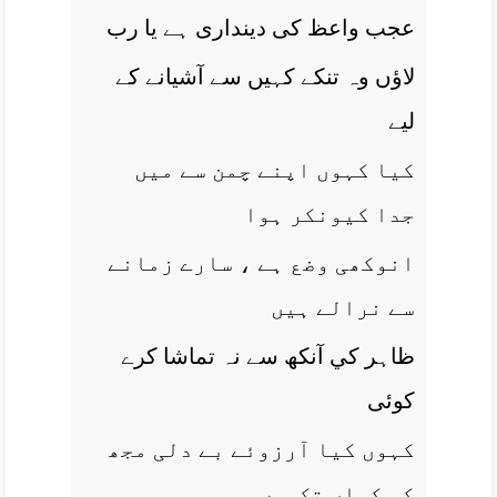
عجب واعظ کی دينداری ہے يا رب
لاؤں وہ تنکے کہيں سے آشيانے کے
ليے
کيا کہوں اپنے چمن سے ميں
جدا کيونکر ہوا
انوکھی وضع ہے ، سارے زمانے
سے نرالے ہيں
ظاہر کي آنکھ سے نہ تماشا کرے
کوئی
کہوں کيا آرزوئے بے دلی مجھ
کو کہاں تک ہے