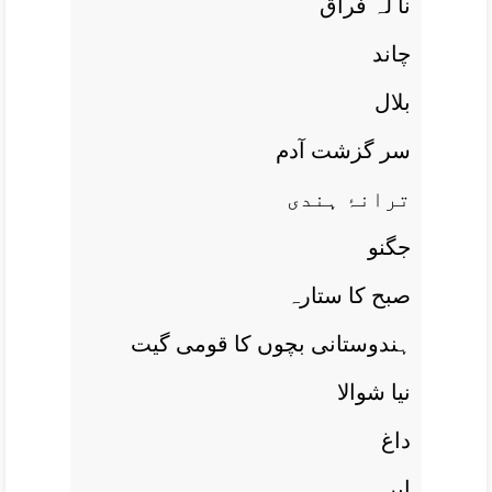
نا لہ فراق
چاند
بلال
سر گزشت آدم
ترانۂ ہندی
جگنو
صبح کا ستارہ
ہندوستانی بچوں کا قومی گيت
نيا شوالا
داغ
ابر