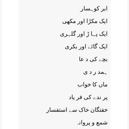
ابر کوہسار
ايک مکڑا اور مکھی
ايک پہا ڑ اور گلہری
ايک گائے اور بکری
بچے کی د عا
ہمد ر د ی
ماں کا خواب
پر ندے کی فر ياد
خفتگان خاک سے استفسار
شمع و پروانہ