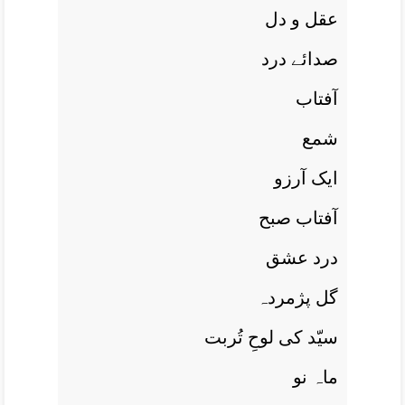
عقل و دل
صدائے درد
آفتاب
شمع
ايک آرزو
آفتاب صبح
درد عشق
گل پژمردہ
سیّد کی لوحِ تُربت
ماہ نو