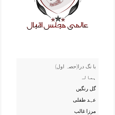
(با نگ درا(حصہ اول
ہمالہ
گل رنگيں
عہد طفلی
مرزا غالب