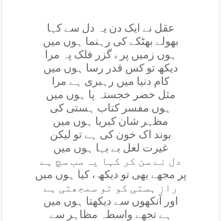
عقل نے ايک دن يہ دل سے کہا
بھولے بھٹکے کی رہنما ہوں ميں
ہوں زميں پر ، گزر فلک پہ مرا
ديکھ تو کس قدر رسا ہوں ميں
کام دنيا ميں رہبری ہے مرا
مثل خضر خجستہ پا ہوں ميں
ہوں مفسر کتاب ہستی کی
مظہر شان کبريا ہوں ميں
بوند اک خون کی ہے تو ليکن
غيرت لعل بے بہا ہوں ميں
دل نے سن کر کہا يہ سب سچ ہے
پر مجھے بھی تو ديکھ ، کيا ہوں ميں
راز ہستی کو تو سمجھتی ہے
اور آنکھوں سے ديکھتا ہوں ميں
ہے تجھے واسطہ مظاہر سے