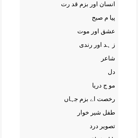
انسان اور بزم قد رت
پيا م صبح
عشق اور موت
ز ہد اور رندی
شاعر
دل
مو ج دريا
رخصت اے بزم جہاں
طفل شير خوار
تصوير درد