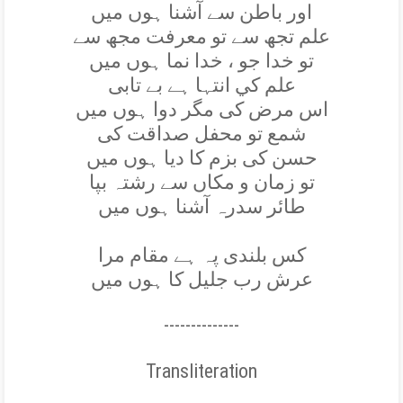
اور باطن سے آشنا ہوں ميں
علم تجھ سے تو معرفت مجھ سے
تو خدا جو ، خدا نما ہوں ميں
علم کي انتہا ہے بے تابی
اس مرض کی مگر دوا ہوں ميں
شمع تو محفل صداقت کی
حسن کی بزم کا ديا ہوں ميں
تو زمان و مکاں سے رشتہ بپا
طائر سدرہ آشنا ہوں ميں
کس بلندی پہ ہے مقام مرا
عرش رب جليل کا ہوں ميں
--------------
Transliteration