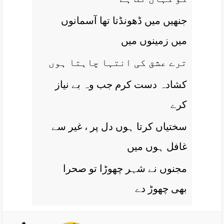
جنھيں ميں ڈھونڈتا تھا آسمانوں
ميں زمينوں ميں
ترے عشق کی انتہا چاہتا ہوں
کشادہ دست کرم جب وہ بے نياز
کرے
سختياں کرتا ہوں دل پر ، غير سے
غافل ہوں ميں
مجنوں نے شہر چھوڑا تو صحرا
بھی چھوڑ دے