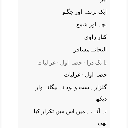
ايک پرندہ اور جگنو
بچہ اور شمع
کنار راوی
التجائے مسافر
با نگ درا - حصہ اول - غز ليات
حصہ اول - غزلیات
گلزار ہست و بود نہ بيگانہ وار
ديکھ
نہ آتے ، ہميں اس ميں تکرار کيا
تھی