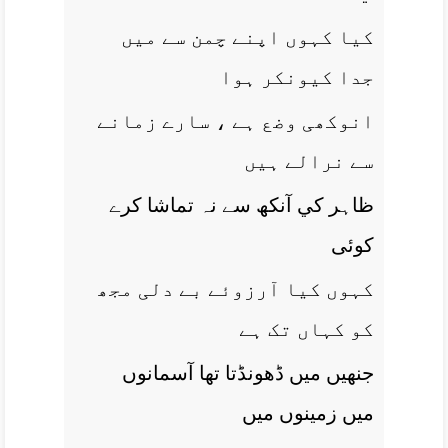
کيا کہوں اپنے چمن سے ميں
جدا کيونکر ہوا
انوکھی وضع ہے ، سارے زمانے
سے نرالے ہيں
ظاہر کي آنکھ سے نہ تماشا کرے
کوئی
کہوں کيا آرزوئے بے دلی مجھ
کو کہاں تک ہے
جنھيں ميں ڈھونڈتا تھا آسمانوں
ميں زمينوں ميں