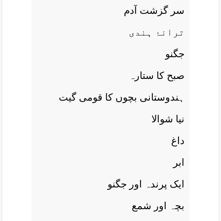
سر گزشت آدم
ترانۂ ہندی
جگنو
صبح کا ستارہ
ہندوستانی بچوں کا قومی گيت
نيا شوالا
داغ
ابر
ايک پرندہ اور جگنو
بچہ اور شمع