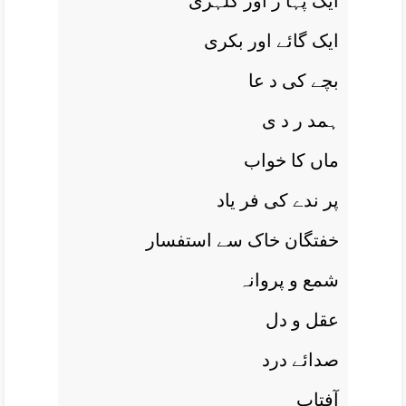
ايک پہا ڑ اور گلہری
ايک گائے اور بکری
بچے کی د عا
ہمد ر د ی
ماں کا خواب
پر ندے کی فر ياد
خفتگان خاک سے استفسار
شمع و پروانہ
عقل و دل
صدائے درد
آفتاب