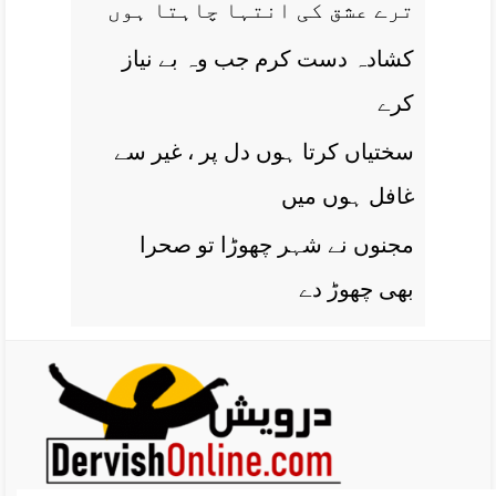
ترے عشق کی انتہا چاہتا ہوں
کشادہ دست کرم جب وہ بے نياز
کرے
سختياں کرتا ہوں دل پر ، غير سے
غافل ہوں ميں
مجنوں نے شہر چھوڑا تو صحرا
بھی چھوڑ دے