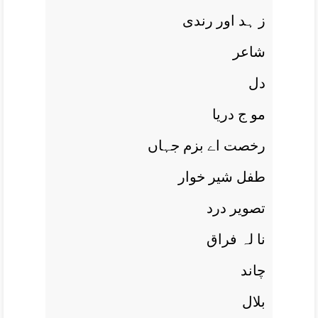
ز ہد اور رندی
شاعر
دل
مو ج دريا
رخصت اے بزم جہاں
طفل شير خوار
تصوير درد
نا لہ فراق
چاند
بلال