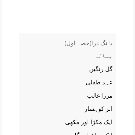
(با نگ درا(حصہ اول
ہمالہ
گل رنگيں
عہد طفلی
مرزا غالب
ابر کوہسار
ايک مکڑا اور مکھی