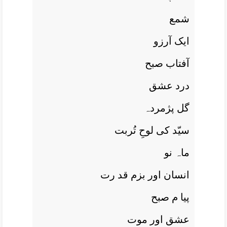
شمع
ايک آرزو
آفتاب صبح
درد عشق
گل پژمردہ
سیّد کی لوحِ تُربت
ماہ نو
انسان اور بزم قد رت
پيا م صبح
عشق اور موت