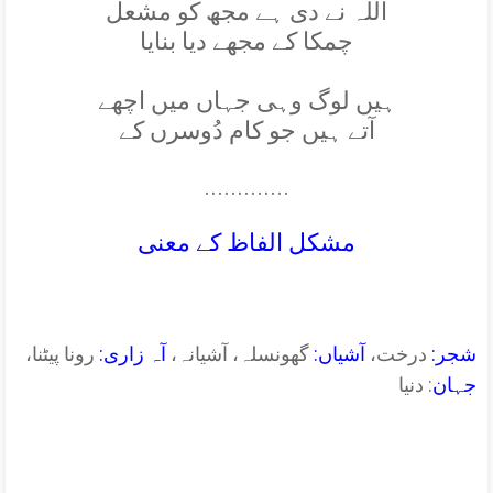
اللہ نے دی ہے مجھ کو مشعل
چمکا کے مجھے ديا بنايا
ہيں لوگ وہی جہاں ميں اچھے
آتے ہيں جو کام دُوسرں کے
.............
مشکل الفاظ کے معنی
شجر:
درخت،
آشیاں:
گھونسلہ، آشیانہ،
آہ زاری:
رونا پیٹنا،
جہان
: دنیا