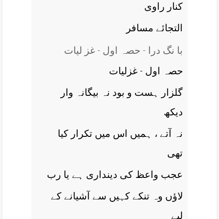
کنار راوی
التجائے مسافر
با نگ درا - حصہ اول - غز ليات
حصہ اول - غزلیات
گلزار ہست و بود نہ بيگانہ وار
ديکھ
نہ آتے ، ہميں اس ميں تکرار کيا
تھی
عجب واعظ کی دينداری ہے يا رب
لاؤں وہ تنکے کہيں سے آشيانے کے
ليے