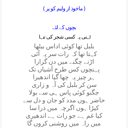
( ماخوذ از وليم کو پر )
بچوں کے لئے
ٹہنی پہ کسی شجر کی تنہا
بلبل تھا کوئی اداس بيٹھا
کہتا تھا کہ رات سر پہ آئی
اڑنے چگنے ميں دن گزارا
پہنچوں کس طرح آشياں تک
ہر چيز پہ چھا گيا اندھيرا
سن کر بلبل کی آہ و زاری
جگنو کوئی پاس ہی سے بولا
حاضر ہوں مدد کو جان و دل سے
کيڑا ہوں اگرچہ ميں ذرا سا
کيا غم ہے جو رات ہے اندھيری
ميں راہ ميں روشنی کروں گا